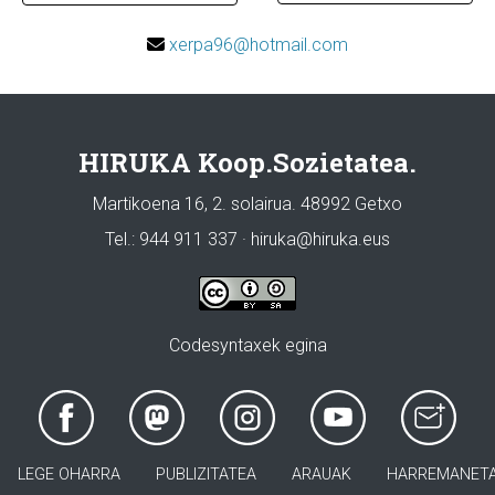
xerpa96@hotmail.com
HIRUKA Koop.Sozietatea.
Martikoena 16, 2. solairua. 48992 Getxo
Tel.: 944 911 337 · hiruka@hiruka.eus
Codesyntaxek egina
LEGE OHARRA
PUBLIZITATEA
ARAUAK
HARREMANET