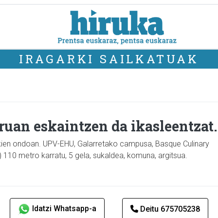
IRAGARKI SAILKATUAK
ruan eskaintzen da ikasleentzat.
okien ondoan. UPV-EHU, Galarretako campusa, Basque Culinary
a) 110 metro karratu, 5 gela, sukaldea, komuna, argitsua.
Idatzi Whatsapp-a
Deitu 675705238