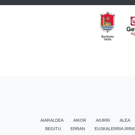
AIARALDEA
AIKOR
AIURRI
ALEA
BEGITU
ERRAN
EUSKALERRIA IRRA