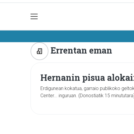
Errentan eman
Hernanin pisua alokai
Erdigunean kokatua, garraio publikoko gelt
Center... inguruan. (Donostiatik 15 minututar