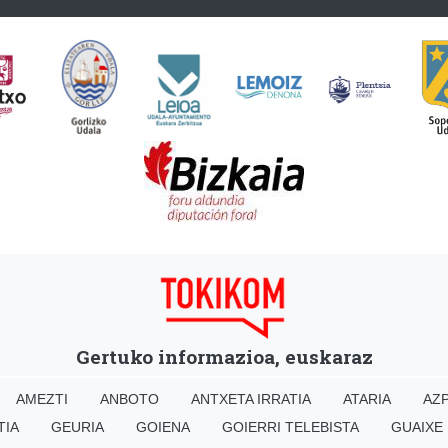
Gertuko informazioa, euskaraz
AMEZTI
ANBOTO
ANTXETA IRRATIA
ATARIA
AZP
TIA
GEURIA
GOIENA
GOIERRI TELEBISTA
GUAIXE