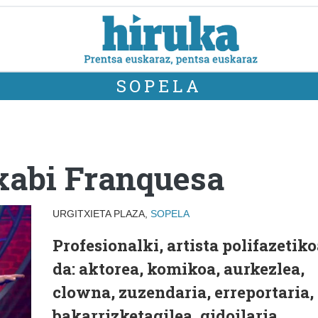
SOPELA
xabi Franquesa
URGITXIETA PLAZA,
SOPELA
Profesionalki, artista polifazetik
da: aktorea, komikoa, aurkezlea,
clowna, zuzendaria, erreportaria,
bakarrizketagilea, gidoilaria,