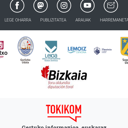
LEGE OHARRA
PUBLIZITATEA
ARAUAK
HARREMANET
Gertuko informazioa, euskaraz