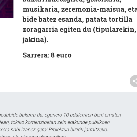
musikaria, zeremonia-maisua, eta
bide batez esanda, patata tortilla
zoragarria egiten du (tipularekin,
jakina).
Sarrera: 8 euro
dabide bakarra da; egunero 10 udalerriren berri ematen
alean, tokiko komertzioetan zein erakunde publikoen
era nahi izanez gero! Proiektua bizirik jarraitzeko,
babesa eta ekarpen ekonomikoa.