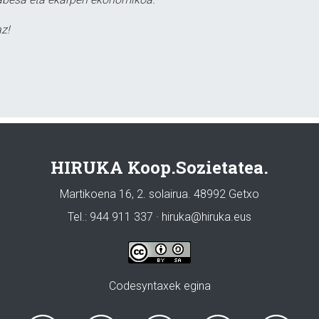
z!
HIRUKA Koop.Sozietatea.
Martikoena 16, 2. solairua. 48992 Getxo
Tel.: 944 911 337 · hiruka@hiruka.eus
Codesyntaxek egina