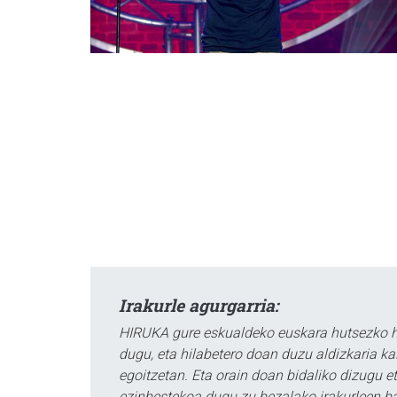
Irakurle agurgarria:
HIRUKA gure eskualdeko euskara hutsezko he
dugu, eta hilabetero doan duzu aldizkaria k
egoitzetan. Eta orain doan bidaliko dizugu etx
ezinbestekoa dugu zu bezalako irakurleen 