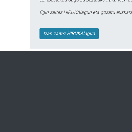
Egin zaitez HIRUKAlagun eta gozatu euskara
Izan zaitez HIRUKAlagun