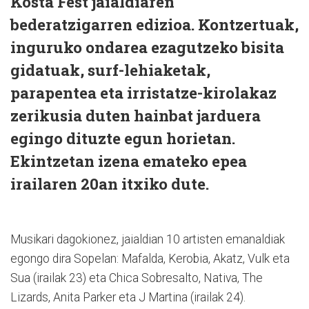
Kosta Fest jaialdiaren
bederatzigarren edizioa. Kontzertuak,
inguruko ondarea ezagutzeko bisita
gidatuak, surf-lehiaketak,
parapentea eta irristatze-kirolakaz
zerikusia duten hainbat jarduera
egingo dituzte egun horietan.
Ekintzetan izena emateko epea
irailaren 20an itxiko dute.
Musikari dagokionez, jaialdian 10 artisten emanaldiak
egongo dira Sopelan: Mafalda, Kerobia, Akatz, Vulk eta
Sua (irailak 23) eta Chica Sobresalto, Nativa, The
Lizards, Anita Parker eta J Martina (irailak 24).