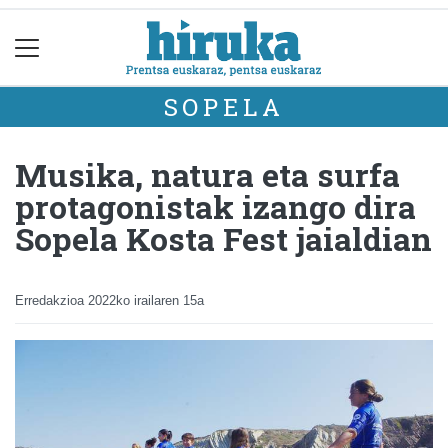
SOPELA
Musika, natura eta surfa
protagonistak izango dira
Sopela Kosta Fest jaialdian
Erredakzioa
2022ko irailaren 15a