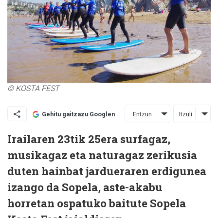
© KOSTA FEST
Entzun
Itzuli
Gehitu gaitzazu Googlen
Irailaren 23tik 25era surfagaz,
musikagaz eta naturagaz zerikusia
duten hainbat jardueraren erdigunea
izango da Sopela, aste-akabu
horretan ospatuko baitute Sopela