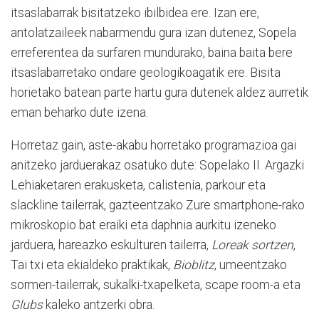
itsaslabarrak bisitatzeko ibilbidea ere. Izan ere,
antolatzaileek nabarmendu gura izan dutenez, Sopela
erreferentea da surfaren mundurako, baina baita bere
itsaslabarretako ondare geologikoagatik ere. Bisita
horietako batean parte hartu gura dutenek aldez aurretik
eman beharko dute izena.
Horretaz gain, aste-akabu horretako programazioa gai
anitzeko jarduerakaz osatuko dute: Sopelako II. Argazki
Lehiaketaren erakusketa, calistenia, parkour eta
slackline tailerrak, gazteentzako Zure smartphone-rako
mikroskopio bat eraiki eta daphnia aurkitu izeneko
jarduera, hareazko eskulturen tailerra,
Loreak sortzen
,
Tai txi eta ekialdeko praktikak,
Bioblitz
, umeentzako
sormen-tailerrak, sukalki-txapelketa, scape room-a eta
Glubs
kaleko antzerki obra.