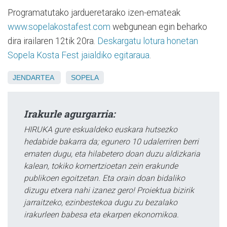
Programatutako jardueretarako izen-emateak
www.sopelakostafest.com
webgunean egin beharko
dira irailaren 12tik 20ra.
Deskargatu lotura honetan
Sopela Kosta Fest jaialdiko egitaraua
.
JENDARTEA
SOPELA
Irakurle agurgarria:
HIRUKA gure eskualdeko euskara hutsezko
hedabide bakarra da; egunero 10 udalerriren berri
ematen dugu, eta hilabetero doan duzu aldizkaria
kalean, tokiko komertzioetan zein erakunde
publikoen egoitzetan. Eta orain doan bidaliko
dizugu etxera nahi izanez gero! Proiektua bizirik
jarraitzeko, ezinbestekoa dugu zu bezalako
irakurleen babesa eta ekarpen ekonomikoa.