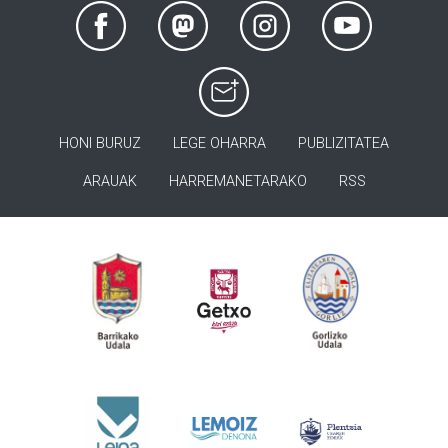
HONI BURUZ
LEGE OHARRA
PUBLIZITATEA
ARAUAK
HARREMANETARAKO
RSS