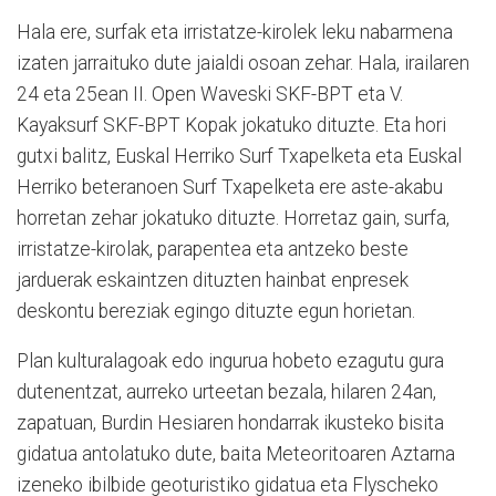
Hala ere, surfak eta irristatze-kirolek leku nabarmena
izaten jarraituko dute jaialdi osoan zehar. Hala, irailaren
24 eta 25ean II. Open Waveski SKF-BPT eta V.
Kayaksurf SKF-BPT Kopak jokatuko dituzte. Eta hori
gutxi balitz, Euskal Herriko Surf Txapelketa eta Euskal
Herriko beteranoen Surf Txapelketa ere aste-akabu
horretan zehar jokatuko dituzte. Horretaz gain, surfa,
irristatze-kirolak, parapentea eta antzeko beste
jarduerak eskaintzen dituzten hainbat enpresek
deskontu bereziak egingo dituzte egun horietan.
Plan kulturalagoak edo ingurua hobeto ezagutu gura
dutenentzat, aurreko urteetan bezala, hilaren 24an,
zapatuan, Burdin Hesiaren hondarrak ikusteko bisita
gidatua antolatuko dute, baita Meteoritoaren Aztarna
izeneko ibilbide geoturistiko gidatua eta Flyscheko