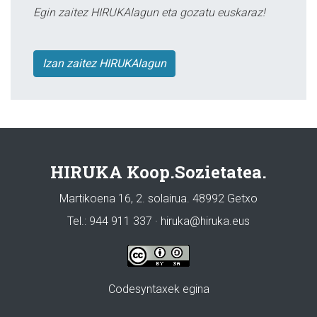
Egin zaitez HIRUKAlagun eta gozatu euskaraz!
Izan zaitez HIRUKAlagun
HIRUKA Koop.Sozietatea.
Martikoena 16, 2. solairua. 48992 Getxo
Tel.: 944 911 337 · hiruka@hiruka.eus
Codesyntaxek egina