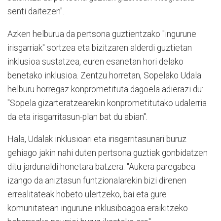
senti daitezen".
Azken helburua da pertsona guztientzako "ingurune
irisgarriak" sortzea eta bizitzaren alderdi guztietan
inklusioa sustatzea, euren esanetan hori delako
benetako inklusioa. Zentzu horretan, Sopelako Udala
helburu horregaz konprometituta dagoela adierazi du:
"Sopela gizarteratzearekin konprometitutako udalerria
da eta irisgarritasun-plan bat du abian".
Hala, Udalak inklusioari eta irisgarritasunari buruz
gehiago jakin nahi duten pertsona guztiak gonbidatzen
ditu jardunaldi honetara batzera: "Aukera paregabea
izango da aniztasun funtzionalarekin bizi direnen
errealitateak hobeto ulertzeko, bai eta gure
komunitatean ingurune inklusiboagoa eraikitzeko