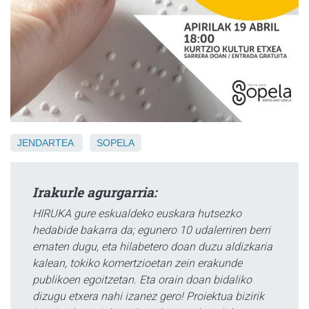
JENDARTEA
SOPELA
Irakurle agurgarria:
HIRUKA gure eskualdeko euskara hutsezko
hedabide bakarra da; egunero 10 udalerriren berri
ematen dugu, eta hilabetero doan duzu aldizkaria
kalean, tokiko komertzioetan zein erakunde
publikoen egoitzetan. Eta orain doan bidaliko
dizugu etxera nahi izanez gero! Proiektua bizirik