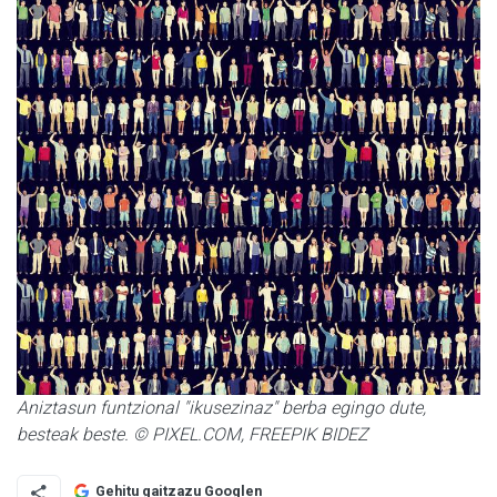
Aniztasun funtzional "ikusezinaz" berba egingo dute,
besteak beste. © PIXEL.COM, FREEPIK BIDEZ
Gehitu gaitzazu Googlen