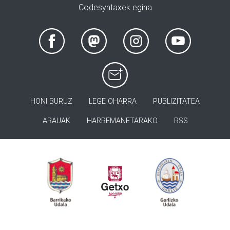
Codesyntaxek egina
HONI BURUZ
LEGE OHARRA
PUBLIZITATEA
ARAUAK
HARREMANETARAKO
RSS