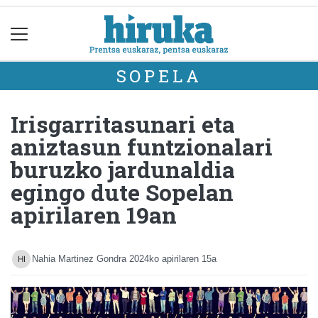
SOPELA
Irisgarritasunari eta
aniztasun funtzionalari
buruzko jardunaldia
egingo dute Sopelan
apirilaren 19an
Nahia Martinez Gondra
2024ko apirilaren 15a