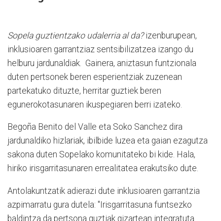
Sopela guztientzako udalerria al da?
izenburupean,
inklusioaren garrantziaz sentsibilizatzea izango du
helburu jardunaldiak. Gainera, aniztasun funtzionala
duten pertsonek beren esperientziak zuzenean
partekatuko dituzte, herritar guztiek beren
egunerokotasunaren ikuspegiaren berri izateko.
Begoña Benito del Valle eta Soko Sanchez dira
jardunaldiko hizlariak, ibilbide luzea eta gaian ezagutza
sakona duten Sopelako komunitateko bi kide. Hala,
hiriko irisgarritasunaren errealitatea erakutsiko dute.
Antolakuntzatik adierazi dute inklusioaren garrantzia
azpimarratu gura dutela: "Irisgarritasuna funtsezko
baldintza da pertsona guztiak gizartean integratuta