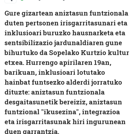
Gure gizartean aniztasun funtzionala
duten pertsonen irisgarritasunari eta
inklusioari buruzko hausnarketa eta
sentsibilizazio jardunaldiaren gune
bihurtuko da Sopelako Kurtzio kultur
etxea. Hurrengo apirilaren 19an,
barikuan, inklusioari lotutako
hainbat funtsezko alderdi jorratuko
dituzte: aniztasun funtzionala
desgaitasunetik bereiziz, aniztasun
funtzional "ikusezina", integrazioa
eta irisgarritasunak hiri ingurunean
duen garrantzia.