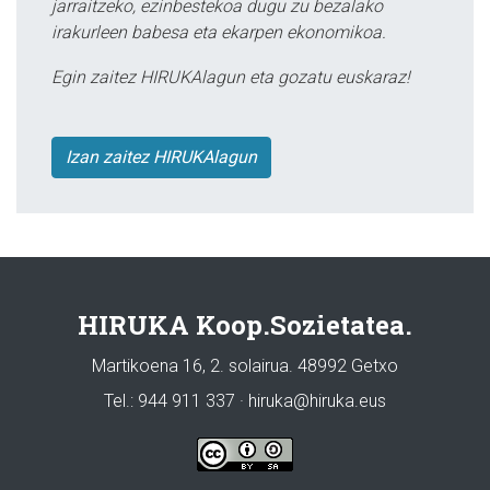
jarraitzeko, ezinbestekoa dugu zu bezalako
irakurleen babesa eta ekarpen ekonomikoa.
Egin zaitez HIRUKAlagun eta gozatu euskaraz!
Izan zaitez HIRUKAlagun
HIRUKA Koop.Sozietatea.
Martikoena 16, 2. solairua. 48992 Getxo
Tel.: 944 911 337 · hiruka@hiruka.eus