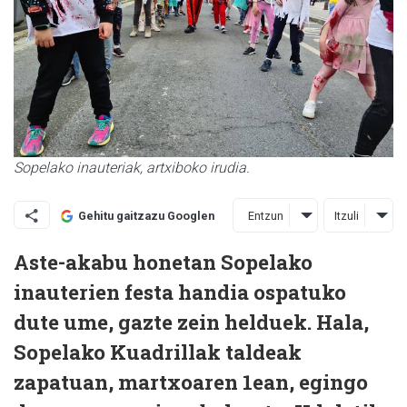
Sopelako inauteriak, artxiboko irudia.
Entzun
Itzuli
Gehitu gaitzazu Googlen
Aste-akabu honetan Sopelako
inauterien festa handia ospatuko
dute ume, gazte zein helduek. Hala,
Sopelako Kuadrillak taldeak
zapatuan, martxoaren 1ean, egingo