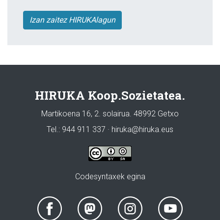
Izan zaitez HIRUKAlagun
HIRUKA Koop.Sozietatea.
Martikoena 16, 2. solairua. 48992 Getxo
Tel.: 944 911 337 · hiruka@hiruka.eus
Codesyntaxek egina