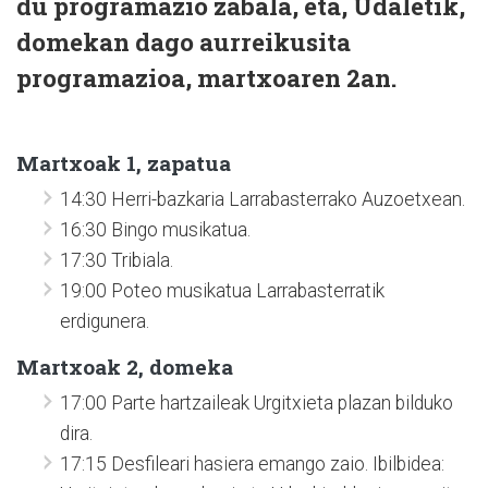
du programazio zabala, eta, Udaletik,
domekan dago aurreikusita
programazioa, martxoaren 2an.
Martxoak 1, zapatua
14:30 Herri-bazkaria Larrabasterrako Auzoetxean.
16:30 Bingo musikatua.
17:30 Tribiala.
19:00 Poteo musikatua Larrabasterratik
erdigunera.
Martxoak 2, domeka
17:00 Parte hartzaileak Urgitxieta plazan bilduko
dira.
17:15 Desfileari hasiera emango zaio. Ibilbidea: