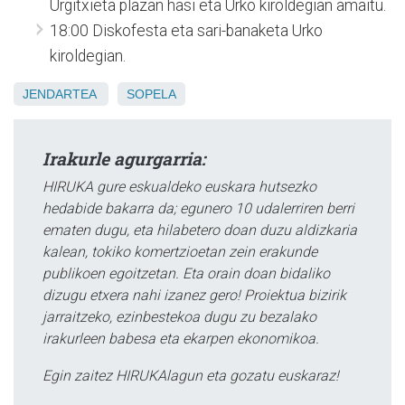
Urgitxieta plazan hasi eta Urko kiroldegian amaitu.
18:00 Diskofesta eta sari-banaketa Urko
kiroldegian.
JENDARTEA
SOPELA
Irakurle agurgarria:
HIRUKA gure eskualdeko euskara hutsezko
hedabide bakarra da; egunero 10 udalerriren berri
ematen dugu, eta hilabetero doan duzu aldizkaria
kalean, tokiko komertzioetan zein erakunde
publikoen egoitzetan. Eta orain doan bidaliko
dizugu etxera nahi izanez gero! Proiektua bizirik
jarraitzeko, ezinbestekoa dugu zu bezalako
irakurleen babesa eta ekarpen ekonomikoa.
Egin zaitez HIRUKAlagun eta gozatu euskaraz!