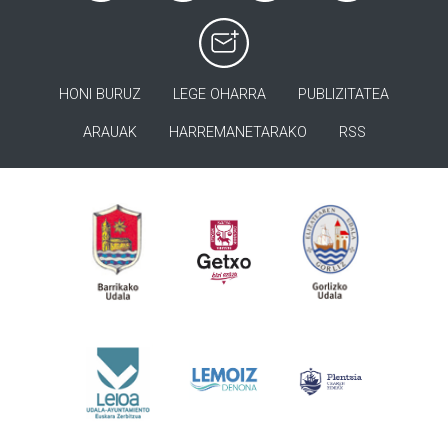
HONI BURUZ
LEGE OHARRA
PUBLIZITATEA
ARAUAK
HARREMANETARAKO
RSS