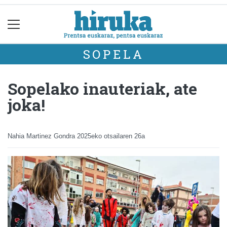
SOPELA
Sopelako inauteriak, ate
joka!
Nahia Martinez Gondra
2025eko otsailaren 26a