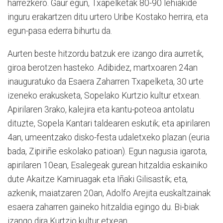
harrezkero. Gaur egun, Txapelketak 80-90 lehiakide
inguru erakartzen ditu urtero Uribe Kostako herrira, eta
egun-pasa ederra bihurtu da.
Aurten beste hitzordu batzuk ere izango dira aurretik,
giroa berotzen hasteko. Adibidez, martxoaren 24an
inauguratuko da Esaera Zaharren Txapelketa, 30 urte
izeneko erakusketa, Sopelako Kurtzio kultur etxean.
Apirilaren 3rako, kalejira eta kantu-poteoa antolatu
dituzte, Sopela Kantari taldearen eskutik; eta apirilaren
4an, umeentzako disko-festa udaletxeko plazan (euria
bada, Zipiriñe eskolako patioan). Egun nagusia igarota,
apirilaren 10ean, Esalegeak gurean hitzaldia eskainiko
dute Akaitze Kamiruagak eta Iñaki Gilisastik; eta,
azkenik, maiatzaren 20an, Adolfo Arejita euskaltzainak
esaera zaharren gaineko hitzaldia egingo du. Bi-biak
izango dira Kurtzio kultur etxean.