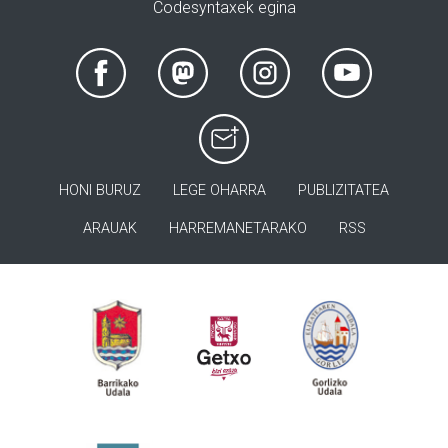
Codesyntaxek egina
HONI BURUZ
LEGE OHARRA
PUBLIZITATEA
ARAUAK
HARREMANETARAKO
RSS