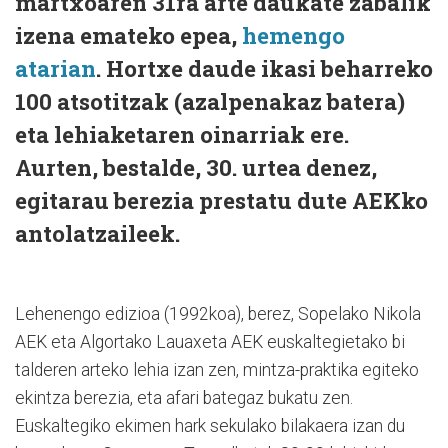
martxoaren 31ra arte daukate zabalik
izena emateko epea,
hemengo
atarian
. Hortxe daude ikasi beharreko
100 atsotitzak (azalpenakaz batera)
eta lehiaketaren oinarriak ere.
Aurten, bestalde, 30. urtea denez,
egitarau berezia prestatu dute AEKko
antolatzaileek.
Lehenengo edizioa (1992koa), berez, Sopelako Nikola
AEK eta Algortako Lauaxeta AEK euskaltegietako bi
talderen arteko lehia izan zen, mintza-praktika egiteko
ekintza berezia, eta afari bategaz bukatu zen.
Euskaltegiko ekimen hark sekulako bilakaera izan du