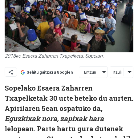
2018ko Esaera Zaharren Txapelketa, Sopelan.
Entzun
Itzuli
Gehitu gaitzazu Googlen
Sopelako Esaera Zaharren
Txapelketak 30 urte beteko du aurten.
Apirilaren 5ean ospatuko da,
Eguzkixak nora, zapixak hara
lelopean. Parte hartu gura dutenek