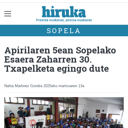
SOPELA
Apirilaren 5ean Sopelako
Esaera Zaharren 30.
Txapelketa egingo dute
Nahia Martinez Gondra
2025eko martxoaren 13a