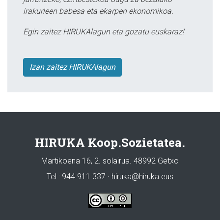
irakurleen babesa eta ekarpen ekonomikoa.
Egin zaitez HIRUKAlagun eta gozatu euskaraz!
Izan zaitez HIRUKAlagun
HIRUKA Koop.Sozietatea.
Martikoena 16, 2. solairua. 48992 Getxo
Tel.: 944 911 337 · hiruka@hiruka.eus