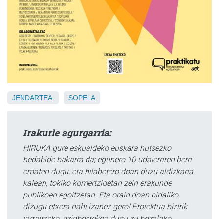
JENDARTEA
SOPELA
Irakurle agurgarria:
HIRUKA gure eskualdeko euskara hutsezko
hedabide bakarra da; egunero 10 udalerriren berri
ematen dugu, eta hilabetero doan duzu aldizkaria
kalean, tokiko komertzioetan zein erakunde
publikoen egoitzetan. Eta orain doan bidaliko
dizugu etxera nahi izanez gero! Proiektua bizirik
jarraitzeko, ezinbestekoa dugu zu bezalako