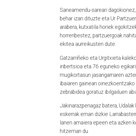
Saneamendu-sareari dagokionez, b
behar izan dituzte eta Ur Partzue
arabera, kutxatila horiek egokitze
horrenbestez, partzuergoak nahita
ekitea aurreikusten dute.
Gatzarriñeko eta Urgitxieta kalek
inbertsioa eta 76 eguneko egikar
mugikortasun jasangarriaren azter
ibaiaren gainean oinezkoentzako 
zebrabidea goratuz ibilgailuen a
Jakinarazpenagaz batera, Udalak
eskerrak eman dizkie Larrabasterra
lanen amaiera epeen eta azken 
hitzeman du.