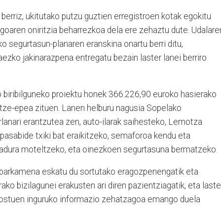
erriz, ukitutako putzu guztien erregistroen kotak egokitu
rgoaren oniritzia beharrezkoa dela ere zehaztu dute. Udalare
ko segurtasun-planaren eranskina onartu berri ditu,
ezko jakinarazpena entregatu bezain laster lanei berriro
o biribilguneko proiektu honek 366.226,90 euroko hasierako
itze-epea zituen. Lanen helburu nagusia Sopelako
lanari erantzutea zen, auto-ilarak saihesteko, Lemotza
pasabide txiki bat eraikitzeko, semaforoa kendu eta
biadura moteltzeko, eta oinezkoen segurtasuna bermatzeko.
 barkamena eskatu du sortutako eragozpenengatik eta
ko bizilagunei erakusten ari diren pazientziagatik, eta laste
kostuen inguruko informazio zehatzagoa emango duela