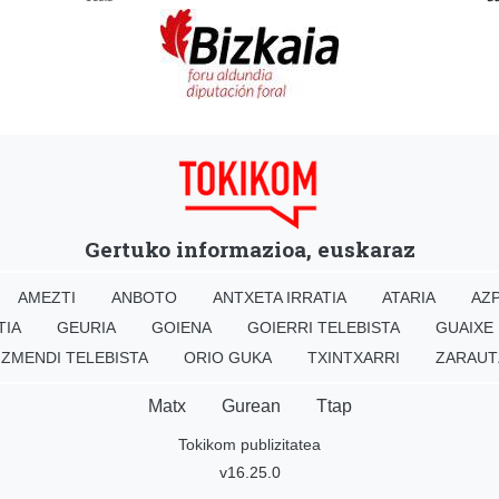
Gertuko informazioa, euskaraz
AMEZTI
ANBOTO
ANTXETA IRRATIA
ATARIA
AZP
TIA
GEURIA
GOIENA
GOIERRI TELEBISTA
GUAIXE
IZMENDI TELEBISTA
ORIO GUKA
TXINTXARRI
ZARAUT
Matx
Gurean
Ttap
Tokikom publizitatea
v16.25.0