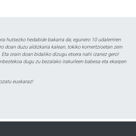
a hutsezko hedabide bakarra da; egunero 10 udalerriren
ero doan duzu aldizkaria kalean, tokiko komertzioetan zein
 Eta orain doan bidaliko dizugu etxera nahi izanez gero!
ezinbestekoa dugu zu bezalako irakurleen babesa eta ekarpen
ozatu euskaraz!