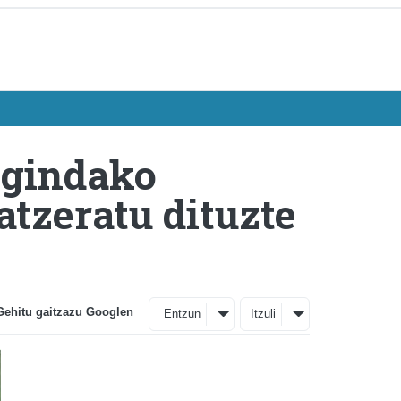
egindako
atzeratu dituzte
Gehitu gaitzazu Googlen
Entzun
Itzuli