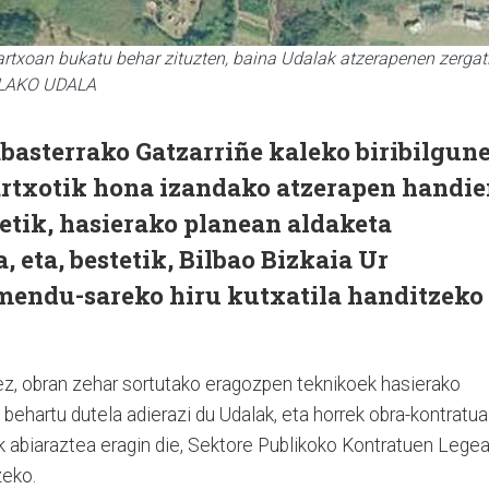
artxoan bukatu behar zituzten, baina Udalak atzerapenen zergat
PELAKO UDALA
basterrako Gatzarriñe kaleko biribilgun
rtxotik hona izandako atzerapen handi
tetik, hasierako planean aldaketa
 eta, bestetik, Bilbao Bizkaia Ur
mendu-sareko hiru kutxatila handitzeko
ez, obran zehar sortutako eragozpen teknikoek hasierako
 behartu dutela adierazi du Udalak, eta horrek obra-kontratua
k abiaraztea eragin die, Sektore Publikoko Kontratuen Legea
zeko.