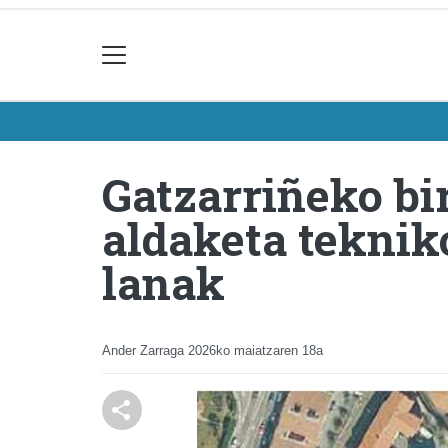
Gatzarriñeko bi
aldaketa tekniko
lanak
Ander Zarraga
2026ko maiatzaren 18a