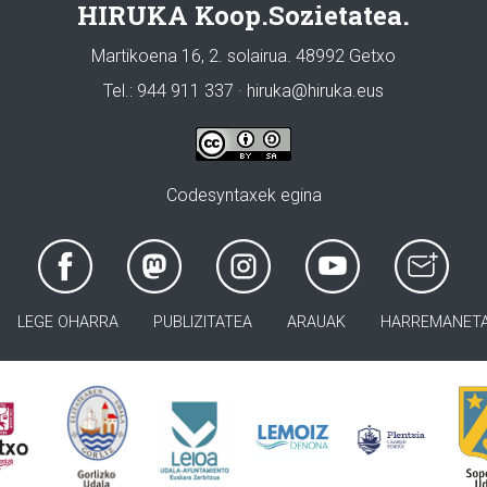
HIRUKA Koop.Sozietatea.
Martikoena 16, 2. solairua. 48992 Getxo
Tel.: 944 911 337 · hiruka@hiruka.eus
Codesyntaxek egina
LEGE OHARRA
PUBLIZITATEA
ARAUAK
HARREMANET