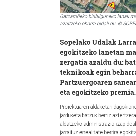
Gatzarriñeko biribilguneko lanak m
azaltzeko oharra bidali du. © SO
Sopelako Udalak Larra
egokitzeko lanetan ma
zergatia azaldu du: ba
teknikoak egin beharra,
Partzuergoaren sanea
eta egokitzeko premia.
Proiektuaren aldaketari dagokion
jarduketa batzuk berriz aztertzera
aldatzeko administrazio-izapidea
jarraituz errealitate berrira egokit