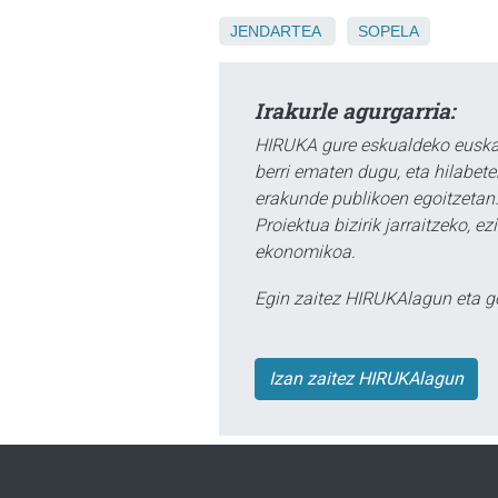
JENDARTEA
SOPELA
Irakurle agurgarria:
HIRUKA gure eskualdeko euskar
berri ematen dugu, eta hilabet
erakunde publikoen egoitzetan.
Proiektua bizirik jarraitzeko, 
ekonomikoa.
Egin zaitez HIRUKAlagun eta g
Izan zaitez HIRUKAlagun