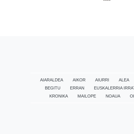
AIARALDEA
AIKOR
AIURRI
ALEA
BEGITU
ERRAN
EUSKALERRIA IRRA
KRONIKA
MAILOPE
NOAUA
O