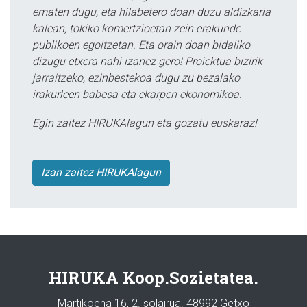
ematen dugu, eta hilabetero doan duzu aldizkaria
kalean, tokiko komertzioetan zein erakunde
publikoen egoitzetan. Eta orain doan bidaliko
dizugu etxera nahi izanez gero! Proiektua bizirik
jarraitzeko, ezinbestekoa dugu zu bezalako
irakurleen babesa eta ekarpen ekonomikoa.
Egin zaitez HIRUKAlagun eta gozatu euskaraz!
Izan zaitez HIRUKAlagun
HIRUKA Koop.Sozietatea.
Martikoena 16, 2. solairua. 48992 Getxo