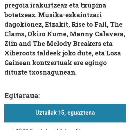
pregoia irakurtzeaz eta txupina
botatzeaz. Musika-eskaintzari
dagokionez, Etzakit, Rise to Fall, The
Clams, Okiro Kume, Manny Calavera,
Ziin and The Melody Breakers eta
Xiberoots taldeek joko dute, eta Losa
Gainean kontzertuak ere egingo
dituzte txosnagunean.
Egitaraua:
Uztailak 15, eguaztena