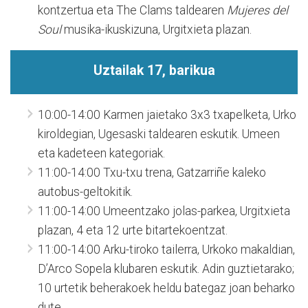
kontzertua eta The Clams taldearen
Mujeres del
Soul
musika-ikuskizuna, Urgitxieta plazan.
Uztailak 17, barikua
10:00-14:00 Karmen jaietako 3x3 txapelketa, Urko
kiroldegian, Ugesaski taldearen eskutik. Umeen
eta kadeteen kategoriak.
11:00-14:00 Txu-txu trena, Gatzarriñe kaleko
autobus-geltokitik.
11:00-14:00 Umeentzako jolas-parkea, Urgitxieta
plazan, 4 eta 12 urte bitartekoentzat.
11:00-14:00 Arku-tiroko tailerra, Urkoko makaldian,
D’Arco Sopela klubaren eskutik. Adin guztietarako;
10 urtetik beherakoek heldu bategaz joan beharko
dute.