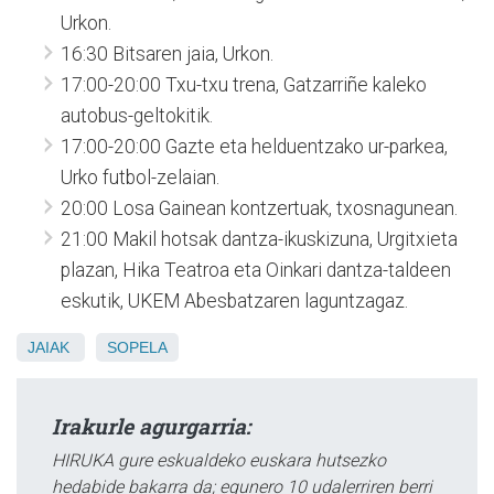
Urkon.
16:30 Bitsaren jaia, Urkon.
17:00-20:00 Txu-txu trena, Gatzarriñe kaleko
autobus-geltokitik.
17:00-20:00 Gazte eta helduentzako ur-parkea,
Urko futbol-zelaian.
20:00 Losa Gainean kontzertuak, txosnagunean.
21:00 Makil hotsak dantza-ikuskizuna, Urgitxieta
plazan, Hika Teatroa eta Oinkari dantza-taldeen
eskutik, UKEM Abesbatzaren laguntzagaz.
JAIAK
SOPELA
Irakurle agurgarria:
HIRUKA gure eskualdeko euskara hutsezko
hedabide bakarra da; egunero 10 udalerriren berri