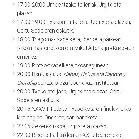
17:00-20:00 Umeentzako tailerrak, Urgitxieta
plazan.
17:00-19:00 Txalaparta-tailerra, Urgitxieta plazan,
Gertu Sopelaren eskutik.
18:00 Triagoma-txapelketa, Iberoeta parkean,
Nikola Basterretxea eta Mikel Altonaga «Kako»ren
omenez.
19:00 Pintxo-txapelketa, txosnagunean.
20:00 Dantza-gaua:
Nahas, Un’we eta Sangre y
Clorofila
dantza-pieza laburrakaz, institutuan.
20:00 Txokolate-jana, Urgitxieta plazan, Gertu
Sopelaren eskutik.
20:15 XXXVII. Futbito Txapelketaren finalak, Urko
kiroldegian. Ondoren, sari-banaketa.
22:15 Zezen-suzkoa, Urgitxieta plazan.
22:30 Rise to Fall taldearen XX. urteurreneko