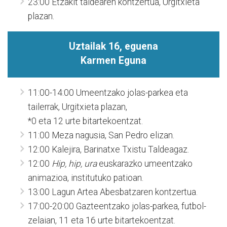
23:00 Etzakit taldearen kontzertua, Urgitxieta
plazan.
Uztailak 16, eguena
Karmen Eguna
11:00-14:00 Umeentzako jolas-parkea eta
tailerrak, Urgitxieta plazan,
*0 eta 12 urte bitartekoentzat.
11:00 Meza nagusia, San Pedro elizan.
12:00 Kalejira, Barinatxe Txistu Taldeagaz.
12:00
Hip, hip, ura
euskarazko umeentzako
animazioa, institutuko patioan.
13:00 Lagun Artea Abesbatzaren kontzertua.
17:00-20:00 Gazteentzako jolas-parkea, futbol-
zelaian, 11 eta 16 urte bitartekoentzat.