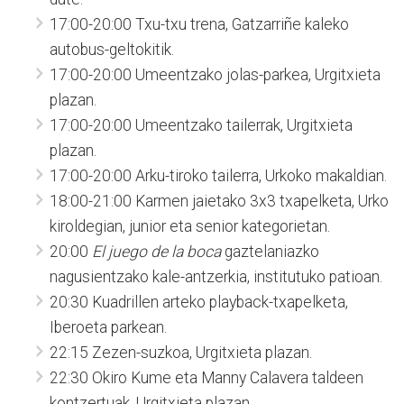
17:00-20:00 Txu-txu trena, Gatzarriñe kaleko
autobus-geltokitik.
17:00-20:00 Umeentzako jolas-parkea, Urgitxieta
plazan.
17:00-20:00 Umeentzako tailerrak, Urgitxieta
plazan.
17:00-20:00 Arku-tiroko tailerra, Urkoko makaldian.
18:00-21:00 Karmen jaietako 3x3 txapelketa, Urko
kiroldegian, junior eta senior kategorietan.
20:00
El juego de la boca
gaztelaniazko
nagusientzako kale-antzerkia, institutuko patioan.
20:30 Kuadrillen arteko playback-txapelketa,
Iberoeta parkean.
22:15 Zezen-suzkoa, Urgitxieta plazan.
22:30 Okiro Kume eta Manny Calavera taldeen
kontzertuak, Urgitxieta plazan.