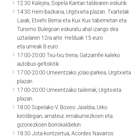
12:30 Kalejira, Sopela Kantari taldearen eskutik.
14:30 Herri-bazkaria, Urgitxieta plazan. Txartelak
Laiak, Etxehi Berria eta Kux Kux tabernetan eta
Turismo Bulegoan eskuratu ahal izango dira
uztailaren 12ra arte. Helduak 15 euro
eta umeak 8 euro.
17:00-20:00 Txu-txu trena, Gatzarriñe kaleko
autobus-geltokitik.
17:00-20:00 Umeentzako jolas-parkea, Urgitxieta
plazan.
17:00-20:00 Umeentzako tailerrak, Urgitxieta
plazan.
18:00 Sopelako V. Boxeo Jaialdia, Urko
kiroldegian, amateur, emakumezkoen eta
gizonezkoen borrokaldiekin.
18:30 Jota-kontzertua, Acordes Navarros