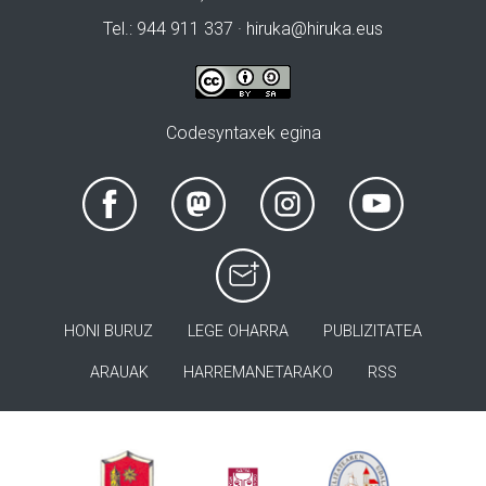
Tel.: 944 911 337 · hiruka@hiruka.eus
Codesyntaxek egina
HONI BURUZ
LEGE OHARRA
PUBLIZITATEA
ARAUAK
HARREMANETARAKO
RSS