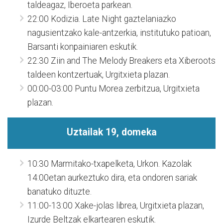
taldeagaz, Iberoeta parkean.
22:00 Kodizia. Late Night gaztelaniazko
nagusientzako kale-antzerkia, institutuko patioan,
Barsanti konpainiaren eskutik.
22:30 Ziin and The Melody Breakers eta Xiberoots
taldeen kontzertuak, Urgitxieta plazan.
00:00-03:00 Puntu Morea zerbitzua, Urgitxieta
plazan.
Uztailak 19, domeka
10:30 Marmitako-txapelketa, Urkon. Kazolak
14:00etan aurkeztuko dira, eta ondoren sariak
banatuko dituzte.
11:00-13:00 Xake-jolas librea, Urgitxieta plazan,
Izurde Beltzak elkartearen eskutik.