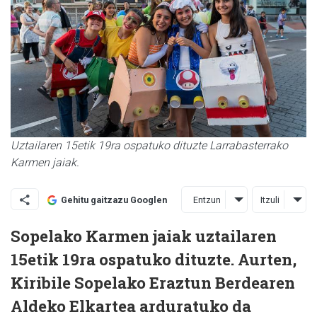
Uztailaren 15etik 19ra ospatuko dituzte Larrabasterrako
Karmen jaiak.
Entzun
Itzuli
Gehitu gaitzazu Googlen
Sopelako Karmen jaiak uztailaren
15etik 19ra ospatuko dituzte. Aurten,
Kiribile Sopelako Eraztun Berdearen
Aldeko Elkartea arduratuko da