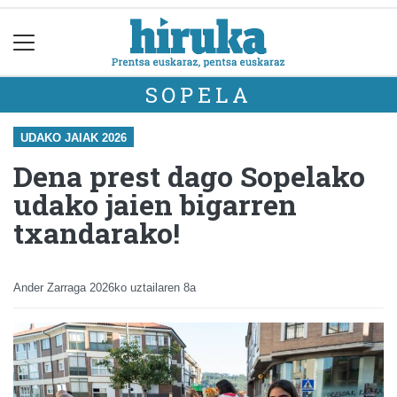
SOPELA
UDAKO JAIAK 2026
Dena prest dago Sopelako
udako jaien bigarren
txandarako!
Ander Zarraga
2026ko uztailaren 8a