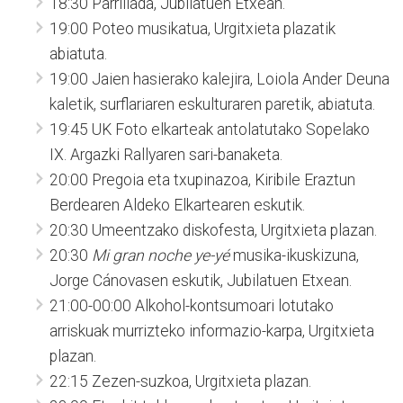
18:30 Parrillada, Jubilatuen Etxean.
19:00 Poteo musikatua, Urgitxieta plazatik
abiatuta.
19:00 Jaien hasierako kalejira, Loiola Ander Deuna
kaletik, surflariaren eskulturaren paretik, abiatuta.
19:45 UK Foto elkarteak antolatutako Sopelako
IX. Argazki Rallyaren sari-banaketa.
20:00 Pregoia eta txupinazoa, Kiribile Eraztun
Berdearen Aldeko Elkartearen eskutik.
20:30 Umeentzako diskofesta, Urgitxieta plazan.
20:30
Mi gran noche ye-yé
musika-ikuskizuna,
Jorge Cánovasen eskutik, Jubilatuen Etxean.
21:00-00:00 Alkohol-kontsumoari lotutako
arriskuak murrizteko informazio-karpa, Urgitxieta
plazan.
22:15 Zezen-suzkoa, Urgitxieta plazan.