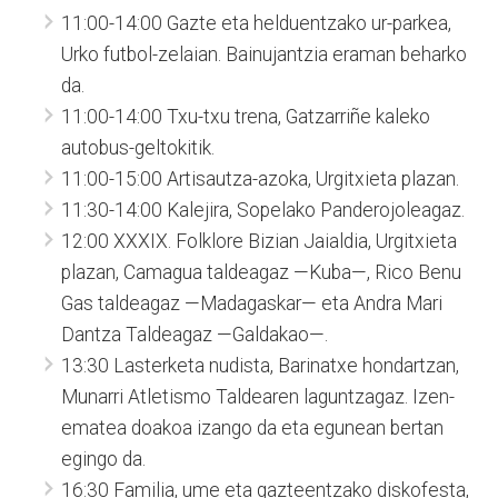
11:00-14:00 Gazte eta helduentzako ur-parkea,
Urko futbol-zelaian. Bainujantzia eraman beharko
da.
11:00-14:00 Txu-txu trena, Gatzarriñe kaleko
autobus-geltokitik.
11:00-15:00 Artisautza-azoka, Urgitxieta plazan.
11:30-14:00 Kalejira, Sopelako Panderojoleagaz.
12:00 XXXIX. Folklore Bizian Jaialdia, Urgitxieta
plazan, Camagua taldeagaz —Kuba—, Rico Benu
Gas taldeagaz —Madagaskar— eta Andra Mari
Dantza Taldeagaz —Galdakao—.
13:30 Lasterketa nudista, Barinatxe hondartzan,
Munarri Atletismo Taldearen laguntzagaz. Izen-
ematea doakoa izango da eta egunean bertan
egingo da.
16:30 Familia, ume eta gazteentzako diskofesta,