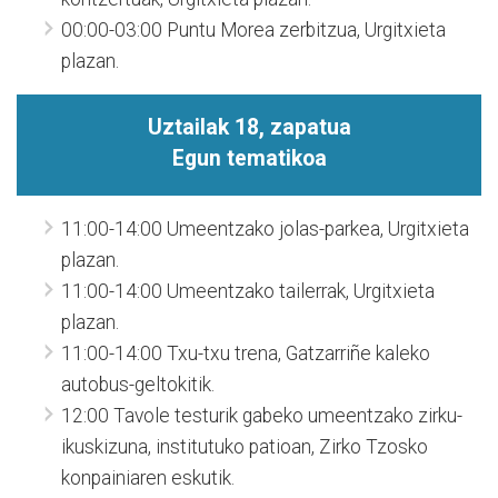
00:00-03:00 Puntu Morea zerbitzua, Urgitxieta
plazan.
Uztailak 18, zapatua
Egun tematikoa
11:00-14:00 Umeentzako jolas-parkea, Urgitxieta
plazan.
11:00-14:00 Umeentzako tailerrak, Urgitxieta
plazan.
11:00-14:00 Txu-txu trena, Gatzarriñe kaleko
autobus-geltokitik.
12:00 Tavole testurik gabeko umeentzako zirku-
ikuskizuna, institutuko patioan, Zirko Tzosko
konpainiaren eskutik.