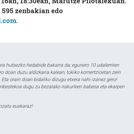
16an, 18:30ean, Marutze Pilotalekuan.
0 595 zenbakian edo
.com.
a hutsezko hedabide bakarra da; egunero 10 udalerriren
ero doan duzu aldizkaria kalean, tokiko komertzioetan zein
 Eta orain doan bidaliko dizugu etxera nahi izanez gero!
ezinbestekoa dugu zu bezalako irakurleen babesa eta ekarpen
ozatu euskaraz!