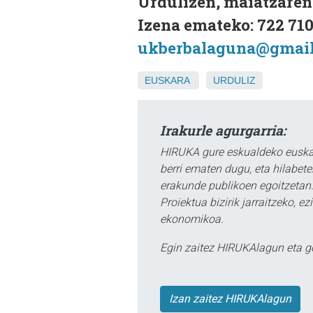
Urdulizen, maiatzaren 
Izena emateko: 722 71
ukberbalaguna@gmail
EUSKARA
URDULIZ
Irakurle agurgarria:
HIRUKA gure eskualdeko euskar
berri ematen dugu, eta hilabet
erakunde publikoen egoitzetan.
Proiektua bizirik jarraitzeko, 
ekonomikoa.
Egin zaitez HIRUKAlagun eta g
Izan zaitez HIRUKAlagun