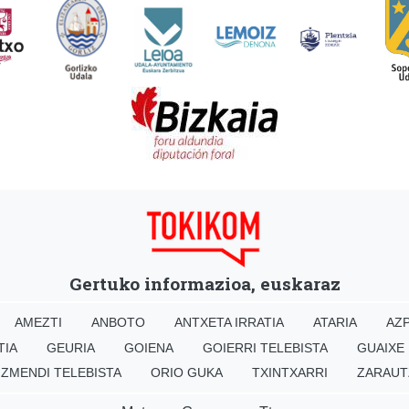
Gertuko informazioa, euskaraz
AMEZTI
ANBOTO
ANTXETA IRRATIA
ATARIA
AZP
TIA
GEURIA
GOIENA
GOIERRI TELEBISTA
GUAIXE
IZMENDI TELEBISTA
ORIO GUKA
TXINTXARRI
ZARAUT