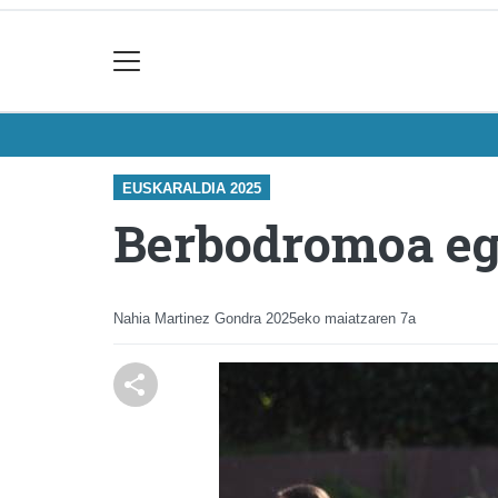
EUSKARALDIA 2025
Berbodromoa eg
Nahia Martinez Gondra
2025eko maiatzaren 7a