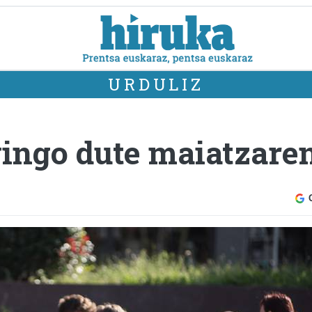
URDULIZ
ingo dute maiatzaren