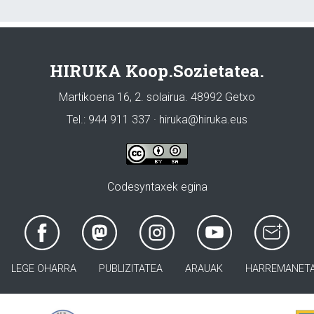
HIRUKA Koop.Sozietatea.
Martikoena 16, 2. solairua. 48992 Getxo
Tel.: 944 911 337 · hiruka@hiruka.eus
Codesyntaxek egina
LEGE OHARRA
PUBLIZITATEA
ARAUAK
HARREMANET