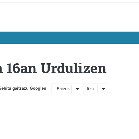
 16an Urdulizen
Gehitu gaitzazu Googlen
Entzun
Itzuli