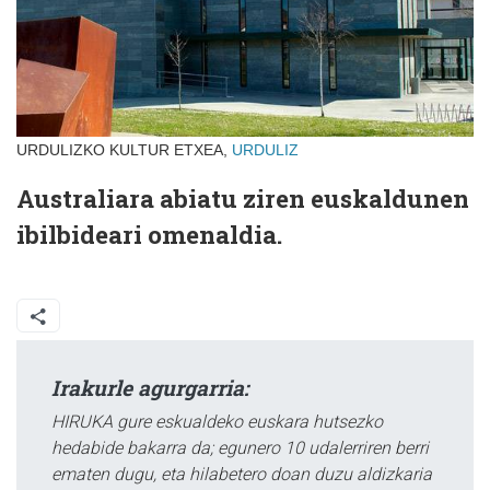
URDULIZKO KULTUR ETXEA,
URDULIZ
Australiara abiatu ziren euskaldunen
ibilbideari omenaldia.
Irakurle agurgarria:
HIRUKA gure eskualdeko euskara hutsezko
hedabide bakarra da; egunero 10 udalerriren berri
ematen dugu, eta hilabetero doan duzu aldizkaria