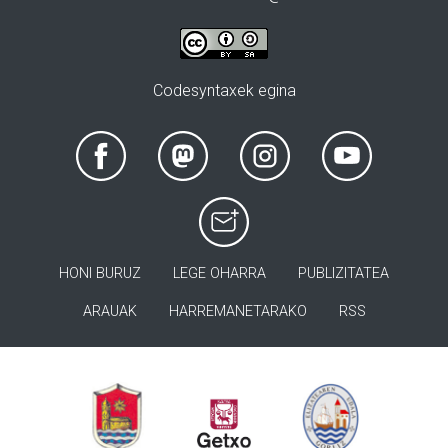
Codesyntaxek egina
HONI BURUZ
LEGE OHARRA
PUBLIZITATEA
ARAUAK
HARREMANETARAKO
RSS