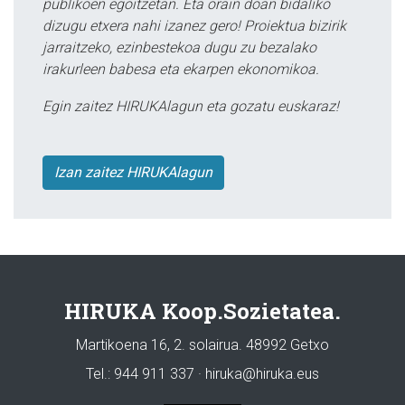
publikoen egoitzetan. Eta orain doan bidaliko
dizugu etxera nahi izanez gero! Proiektua bizirik
jarraitzeko, ezinbestekoa dugu zu bezalako
irakurleen babesa eta ekarpen ekonomikoa.
Egin zaitez HIRUKAlagun eta gozatu euskaraz!
Izan zaitez HIRUKAlagun
HIRUKA Koop.Sozietatea.
Martikoena 16, 2. solairua. 48992 Getxo
Tel.: 944 911 337 · hiruka@hiruka.eus