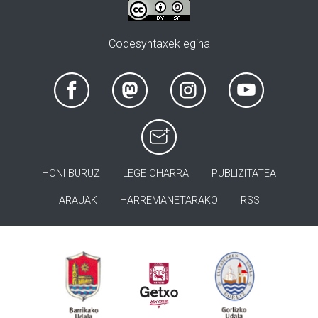
Codesyntaxek egina
HONI BURUZ
LEGE OHARRA
PUBLIZITATEA
ARAUAK
HARREMANETARAKO
RSS