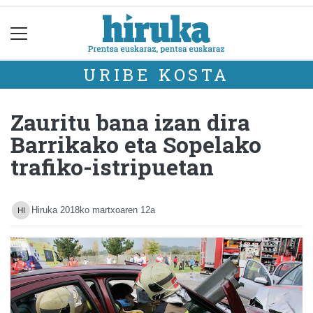
URIBE KOSTA
Zauritu bana izan dira
Barrikako eta Sopelako
trafiko-istripuetan
Hiruka
2018ko martxoaren 12a