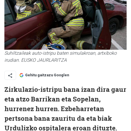
Suhiltzaileak auto-istripu baten simulakroan, artxiboko
irudian. EUSKO JAURLARITZA
Gehitu gaitzazu Googlen
Zirkulazio-istripu bana izan dira gaur
eta atzo Barrikan eta Sopelan,
hurrenez hurren. Ezbeharretan
pertsona bana zauritu da eta biak
Urdulizko ospitalera eroan dituzte.