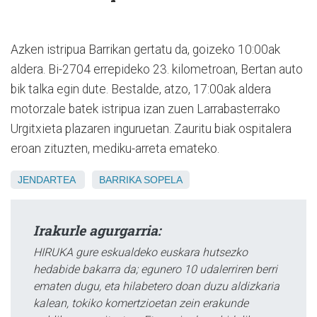
Azken istripua Barrikan gertatu da, goizeko 10:00ak
aldera. Bi-2704 errepideko 23. kilometroan, Bertan auto
bik talka egin dute. Bestalde, atzo, 17:00ak aldera
motorzale batek istripua izan zuen Larrabasterrako
Urgitxieta plazaren inguruetan. Zauritu biak ospitalera
eroan zituzten, mediku-arreta emateko.
JENDARTEA
BARRIKA
SOPELA
Irakurle agurgarria:
HIRUKA gure eskualdeko euskara hutsezko
hedabide bakarra da; egunero 10 udalerriren berri
ematen dugu, eta hilabetero doan duzu aldizkaria
kalean, tokiko komertzioetan zein erakunde