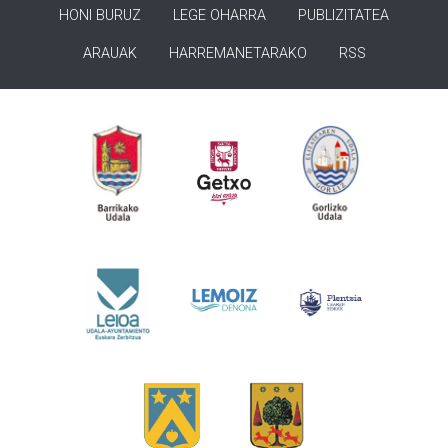
HONI BURUZ
LEGE OHARRA
PUBLIZITATEA
ARAUAK
HARREMANETARAKO
RSS