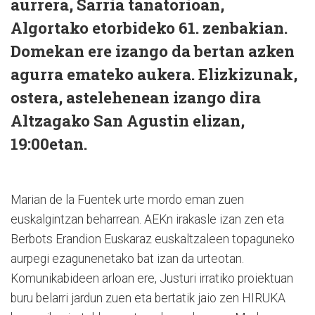
aurrera, Sarria tanatorioan,
Algortako etorbideko 61. zenbakian.
Domekan ere izango da bertan azken
agurra emateko aukera. Elizkizunak,
ostera, astelehenean izango dira
Altzagako San Agustin elizan,
19:00etan.
Marian de la Fuentek urte mordo eman zuen
euskalgintzan beharrean. AEKn irakasle izan zen eta
Berbots Erandion Euskaraz euskaltzaleen topaguneko
aurpegi ezagunenetako bat izan da urteotan.
Komunikabideen arloan ere, Justuri irratiko proiektuan
buru belarri jardun zuen eta bertatik jaio zen HIRUKA