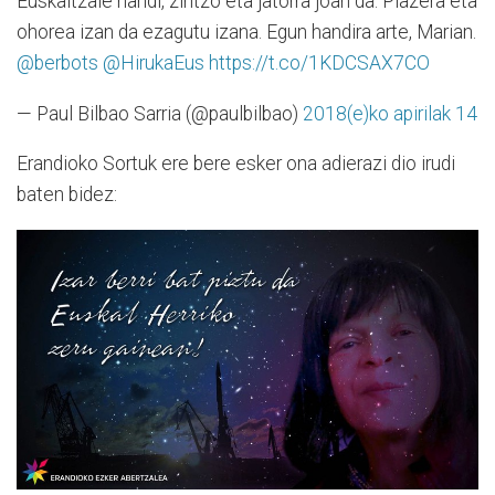
Euskaltzale handi, zintzo eta jatorra joan da. Plazera eta
ohorea izan da ezagutu izana. Egun handira arte, Marian.
@berbots
@HirukaEus
https://t.co/1KDCSAX7CO
— Paul Bilbao Sarria (@paulbilbao)
2018(e)ko apirilak 14
Erandioko Sortuk ere bere esker ona adierazi dio irudi
baten bidez: