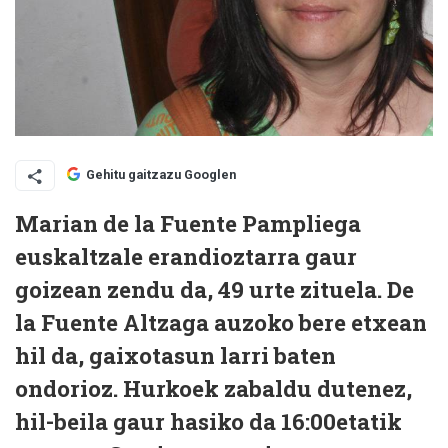
Gehitu gaitzazu Googlen
Marian de la Fuente Pampliega
euskaltzale erandioztarra gaur
goizean zendu da, 49 urte zituela. De
la Fuente Altzaga auzoko bere etxean
hil da, gaixotasun larri baten
ondorioz. Hurkoek zabaldu dutenez,
hil-beila gaur hasiko da 16:00etatik