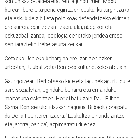
komunikazio-taldea eratzen lagundu zuen. Modu
berean, bere ekarpena egin zuen euskal kulturgintzako
eta eskubide zibil eta politikoak defendatzeko ekimen
oro aurrera egin zezan. Izaera alai, abegikor eta
eskuzabal izanda, ideologia denetako jendea eroso
sentiarazteko trebetasuna zeukan.
Getxoko Udaleko behargina ere izan zen azken
urteotan, Itzubaltzeta/Romoko kultur etxeko atezain.
Gaur goizean, Berbotseko kide eta lagunek agurtu dute
sare sozialetan, egindako beharra eta emandako
maitasuna eskertzen. Horiei batu zaie Paul Bilbao
Sarria, Kontseiluko idazkari nagusia. Bilbaok goraipatu
du De la Fuenteren izaera: "Euskaltzale handi, zintzo
eta jatorra joan da", azpimarratu duenez.