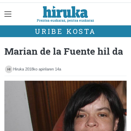
URIBE KOSTA
Marian de la Fuente hil da
Hiruka
2018ko apirilaren 14a