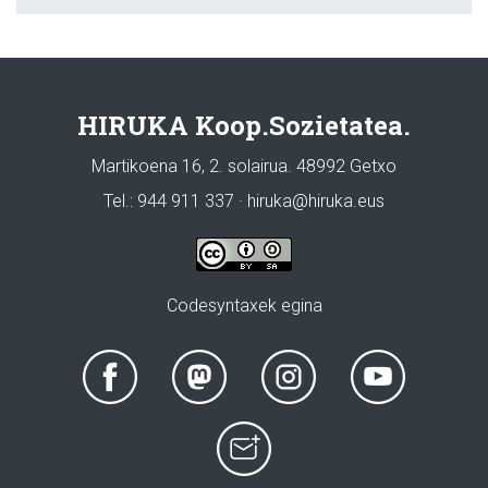
HIRUKA Koop.Sozietatea.
Martikoena 16, 2. solairua. 48992 Getxo
Tel.: 944 911 337 · hiruka@hiruka.eus
Codesyntaxek egina