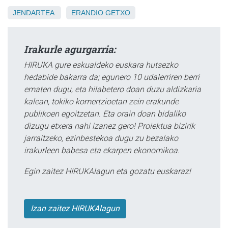
JENDARTEA
ERANDIO
GETXO
Irakurle agurgarria:
HIRUKA gure eskualdeko euskara hutsezko
hedabide bakarra da; egunero 10 udalerriren berri
ematen dugu, eta hilabetero doan duzu aldizkaria
kalean, tokiko komertzioetan zein erakunde
publikoen egoitzetan. Eta orain doan bidaliko
dizugu etxera nahi izanez gero! Proiektua bizirik
jarraitzeko, ezinbestekoa dugu zu bezalako
irakurleen babesa eta ekarpen ekonomikoa.
Egin zaitez HIRUKAlagun eta gozatu euskaraz!
Izan zaitez HIRUKAlagun