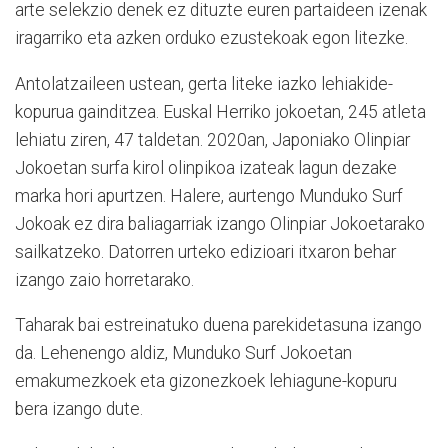
arte selekzio denek ez dituzte euren partaideen izenak
iragarriko eta azken orduko ezustekoak egon litezke.
Antolatzaileen ustean, gerta liteke iazko lehiakide-
kopurua gainditzea. Euskal Herriko jokoetan, 245 atleta
lehiatu ziren, 47 taldetan. 2020an, Japoniako Olinpiar
Jokoetan surfa kirol olinpikoa izateak lagun dezake
marka hori apurtzen. Halere, aurtengo Munduko Surf
Jokoak ez dira baliagarriak izango Olinpiar Jokoetarako
sailkatzeko. Datorren urteko edizioari itxaron behar
izango zaio horretarako.
Taharak bai estreinatuko duena parekidetasuna izango
da. Lehenengo aldiz, Munduko Surf Jokoetan
emakumezkoek eta gizonezkoek lehiagune-kopuru
bera izango dute.