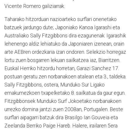
Vicente Romero galiziarrak.
Taharako hitzorduan nazioarteko surflari onenetako
batzuek jardungo dute; Japoniako Kanoa Igarashi eta
Australiako Sally Fitzgibbons dira ezagunenak. Igarashik
lehenengo aldiz lehiatuko da Japoniaren izenean, orain
arte AEBren ordezkaria izan ondoren. Selekzio horregaz
lortu zuen bosgarren lekuan sailkatzea iaz, Biarritzen.
Euskal Herriko hitzordu horretan, Garazi Sanchez 17.
postuan geratu zen norbanakoen atalean eta 3., taldeka.
Sally Fitzgibbons, ostera, Munduko Sur Ligako
emakumezkoen txapelketako 8. sailkatua da gaur egun.
Fitzgibbonsek Munduko Surf Jokoetako norbanakoen
urrezko domina jantzi zuen 2008an, Portugalen. Beste
surflari aipagarri batzuk dira Brasilgo Ian Gouveia eta
Zeelanda Berriko Paige Hareb. Halere, irailaren 5era