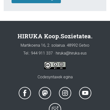
HIRUKA Koop.Sozietatea.
Martikoena 16, 2. solairua. 48992 Getxo
Tel.: 944 911 337 · hiruka@hiruka.eus
Codesyntaxek egina