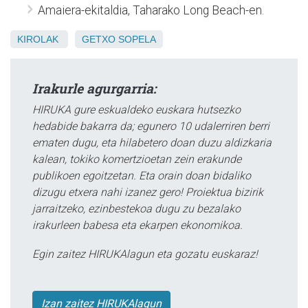
Amaiera-ekitaldia, Taharako Long Beach-en.
KIROLAK
GETXO
SOPELA
Irakurle agurgarria:
HIRUKA gure eskualdeko euskara hutsezko
hedabide bakarra da; egunero 10 udalerriren berri
ematen dugu, eta hilabetero doan duzu aldizkaria
kalean, tokiko komertzioetan zein erakunde
publikoen egoitzetan. Eta orain doan bidaliko
dizugu etxera nahi izanez gero! Proiektua bizirik
jarraitzeko, ezinbestekoa dugu zu bezalako
irakurleen babesa eta ekarpen ekonomikoa.
Egin zaitez HIRUKAlagun eta gozatu euskaraz!
Izan zaitez HIRUKAlagun