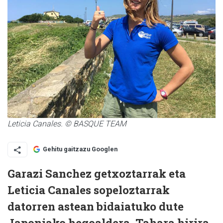
Leticia Canales. © BASQUE TEAM
Gehitu gaitzazu Googlen
Garazi Sanchez getxoztarrak eta
Leticia Canales sopeloztarrak
datorren astean bidaiatuko dute
Japoniako hegoaldera, Tahara hirira.