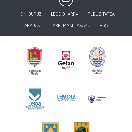
HONI BURUZ
LEGE OHARRA
PUBLIZITATEA
ARAUAK
HARREMANETARAKO
RSS