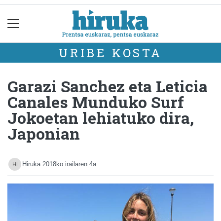
URIBE KOSTA
Garazi Sanchez eta Leticia
Canales Munduko Surf
Jokoetan lehiatuko dira,
Japonian
Hiruka
2018ko irailaren 4a