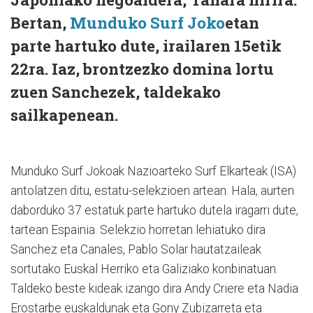
Bertan,
Munduko Surf Joko
etan
parte hartuko dute, irailaren 15etik
22ra. Iaz, brontzezko domina lortu
zuen Sanchezek, taldekako
sailkapenean.
Munduko Surf Jokoak Nazioarteko Surf Elkarteak (ISA)
antolatzen ditu, estatu-selekzioen artean. Hala, aurten
daborduko 37 estatuk parte hartuko dutela iragarri dute,
tartean Espainia. Selekzio horretan lehiatuko dira
Sanchez eta Canales, Pablo Solar hautatzaileak
sortutako Euskal Herriko eta Galiziako konbinatuan.
Taldeko beste kideak izango dira Andy Criere eta Nadia
Erostarbe euskaldunak eta Gony Zubizarreta eta