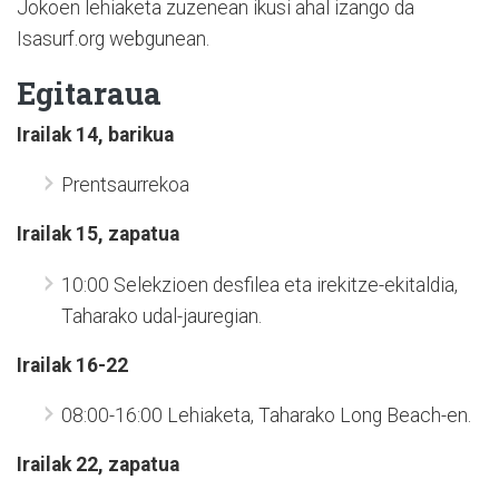
Jokoen lehiaketa zuzenean ikusi ahal izango da
Isasurf.org webgunean.
Egitaraua
Irailak 14, barikua
Prentsaurrekoa
Irailak 15, zapatua
10:00 Selekzioen desfilea eta irekitze-ekitaldia,
Taharako udal-jauregian.
Irailak 16-22
08:00-16:00 Lehiaketa, Taharako Long Beach-en.
Irailak 22, zapatua