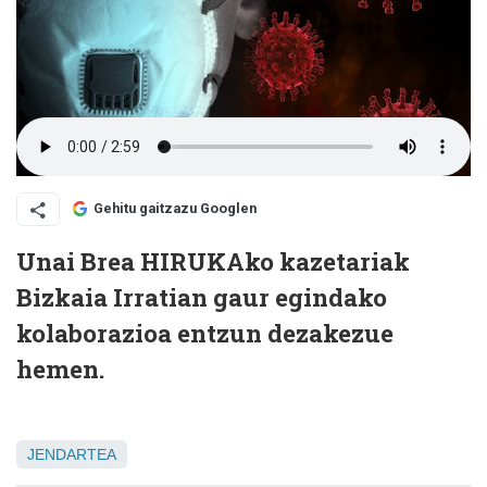
Gehitu gaitzazu Googlen
Unai Brea HIRUKAko kazetariak
Bizkaia Irratian gaur egindako
kolaborazioa entzun dezakezue
hemen.
JENDARTEA