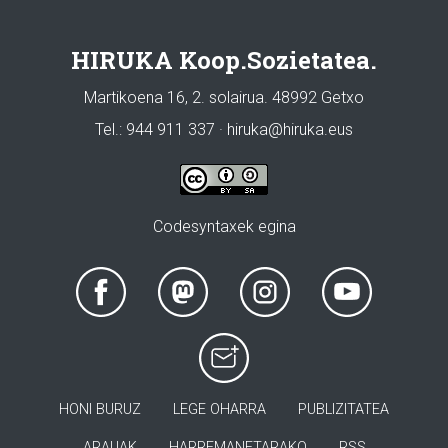
HIRUKA Koop.Sozietatea.
Martikoena 16, 2. solairua. 48992 Getxo
Tel.: 944 911 337 · hiruka@hiruka.eus
Codesyntaxek egina
HONI BURUZ
LEGE OHARRA
PUBLIZITATEA
ARAUAK
HARREMANETARAKO
RSS