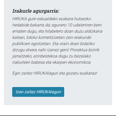
Irakurle agurgarria:
HIRUKA gure eskualdeko euskara hutsezko
hedabide bakarra da; egunero 10 udalerriren berri
ematen dugu, eta hilabetero doan duzu aldizkaria
kalean, tokiko komertzioetan zein erakunde
publikoen egoitzetan. Eta orain doan bidaliko
dizugu etxera nahi izanez gero! Proiektua bizirik
jarraitzeko, ezinbestekoa dugu zu bezalako
irakurleen babesa eta ekarpen ekonomikoa.
Egin zaitez HIRUKAlagun eta gozatu euskaraz!
Izan zaitez HIRUKAlagun