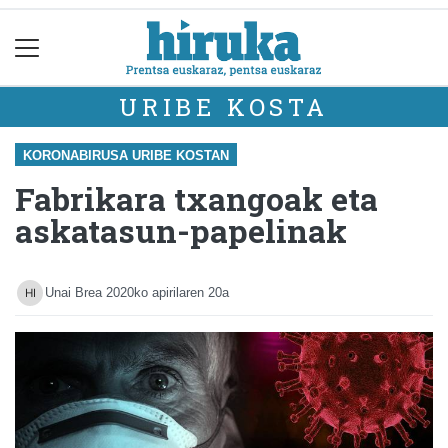
URIBE KOSTA
KORONABIRUSA URIBE KOSTAN
Fabrikara txangoak eta
askatasun-papelinak
Unai Brea
2020ko apirilaren 20a