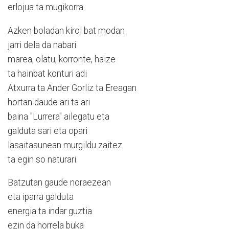
erlojua ta mugikorra.
Azken boladan kirol bat modan
jarri dela da nabari
marea, olatu, korronte, haize
ta hainbat konturi adi
Atxurra ta Ander Gorliz ta Ereagan
hortan daude ari ta ari
baina "Lurrera" ailegatu eta
galduta sari eta opari
lasaitasunean murgildu zaitez
ta egin so naturari.
Batzutan gaude noraezean
eta iparra galduta
energia ta indar guztia
ezin da horrela buka