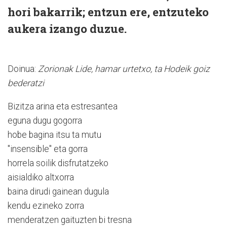
hori bakarrik; entzun ere, entzuteko
aukera izango duzue.
Doinua:
Zorionak Lide, hamar urtetxo, ta Hodeik goiz
bederatzi
Bizitza arina eta estresantea
eguna dugu gogorra
hobe bagina itsu ta mutu
"insensible" eta gorra
horrela soilik disfrutatzeko
aisialdiko altxorra
baina dirudi gainean dugula
kendu ezineko zorra
menderatzen gaituzten bi tresna