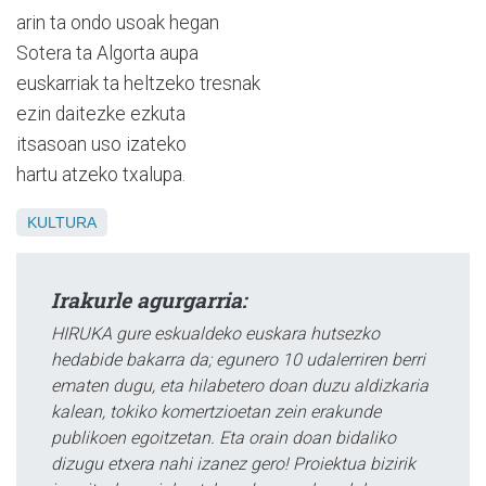
arin ta ondo usoak hegan
Sotera ta Algorta aupa
euskarriak ta heltzeko tresnak
ezin daitezke ezkuta
itsasoan uso izateko
hartu atzeko txalupa.
KULTURA
Irakurle agurgarria:
HIRUKA gure eskualdeko euskara hutsezko
hedabide bakarra da; egunero 10 udalerriren berri
ematen dugu, eta hilabetero doan duzu aldizkaria
kalean, tokiko komertzioetan zein erakunde
publikoen egoitzetan. Eta orain doan bidaliko
dizugu etxera nahi izanez gero! Proiektua bizirik