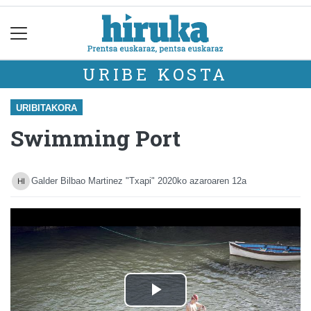
URIBE KOSTA
URIBITAKORA
Swimming Port
Galder Bilbao Martinez "Txapi"
2020ko azaroaren 12a