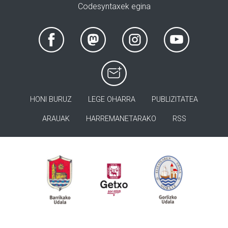
Codesyntaxek egina
HONI BURUZ
LEGE OHARRA
PUBLIZITATEA
ARAUAK
HARREMANETARAKO
RSS