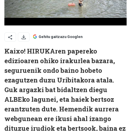
Gehitu gaitzazu Googlen
Kaixo! HIRUKAren papereko
edizioaren ohiko irakurlea bazara,
seguruenik ondo baino hobeto
ezagutzen duzu Uribitakora atala.
Guk argazki bat bidaltzen diegu
ALBEko lagunei, eta haiek bertsoz
erantzuten dute. Hemendik aurrera
webgunean ere ikusi ahal izango
dituzue irudiok eta bertsook, baina ez