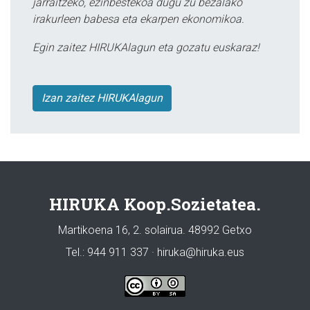
jarraitzeko, ezinbestekoa dugu zu bezalako
irakurleen babesa eta ekarpen ekonomikoa.
Egin zaitez HIRUKAlagun eta gozatu euskaraz!
Izan zaitez HIRUKAlagun
HIRUKA Koop.Sozietatea.
Martikoena 16, 2. solairua. 48992 Getxo
Tel.: 944 911 337 · hiruka@hiruka.eus