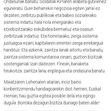
Ondasunak banatu: Soldatak KPIaren arabera gutxienez
eguneratu. Gure beharrekin negozioa egiten jarrai ez
dezaten, zerbitzu publikoak eta babes sozialerako
sistema indartu; hala nola energiarako eta
etxebizitzarako eskubidea bermatuz eta osasun
zerbitzuak indartuz. Eta horretarako, zerga sistema
justuagoa ezarri, kapitalaren errentei zerga errekargua
handituz. Eta azkenik, zaintza lanak aitortu eta banatu,
zaintza sistema komunitarioa oinarri, guztion bizitzak
sostengarriak izan daitezen. Finean, banaketa
hirukoitza: zaintza lana, enplegua eta ondasuna banatu.
Maiatzaren Lehenaren atarian, inoiz baino
konbentzimendu handiagoarekin diot: hemen, Euskal
Herrian, hau guztia egitea posible dela eta egingo
dugula. Borroka dezagun bizitza duinago baten alde!