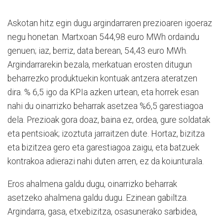
Askotan hitz egin dugu argindarraren prezioaren igoeraz
negu honetan. Martxoan 544,98 euro MWh ordaindu
genuen; iaz, berriz, data berean, 54,43 euro MWh.
Argindarrarekin bezala, merkatuan erosten ditugun
beharrezko produktuekin kontuak antzera ateratzen
dira. % 6,5 igo da KPIa azken urtean, eta horrek esan
nahi du oinarrizko beharrak asetzea %6,5 garestiagoa
dela. Prezioak gora doaz, baina ez, ordea, gure soldatak
eta pentsioak; izoztuta jarraitzen dute. Hortaz, bizitza
eta bizitzea gero eta garestiagoa zaigu, eta batzuek
kontrakoa adierazi nahi duten arren, ez da koiunturala.
Eros ahalmena galdu dugu, oinarrizko beharrak
asetzeko ahalmena galdu dugu. Ezinean gabiltza.
Argindarra, gasa, etxebizitza, osasunerako sarbidea,