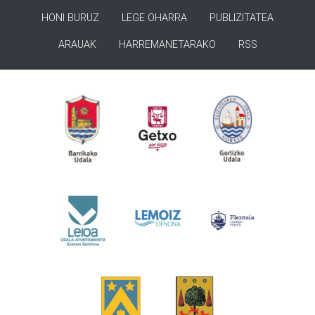
HONI BURUZ
LEGE OHARRA
PUBLIZITATEA
ARAUAK
HARREMANETARAKO
RSS