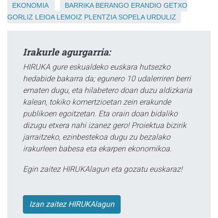
EKONOMIA
BARRIKA
BERANGO
ERANDIO
GETXO
GORLIZ
LEIOA
LEMOIZ
PLENTZIA
SOPELA
URDULIZ
Irakurle agurgarria:
HIRUKA gure eskualdeko euskara hutsezko
hedabide bakarra da; egunero 10 udalerriren berri
ematen dugu, eta hilabetero doan duzu aldizkaria
kalean, tokiko komertzioetan zein erakunde
publikoen egoitzetan. Eta orain doan bidaliko
dizugu etxera nahi izanez gero! Proiektua bizirik
jarraitzeko, ezinbestekoa dugu zu bezalako
irakurleen babesa eta ekarpen ekonomikoa.
Egin zaitez HIRUKAlagun eta gozatu euskaraz!
Izan zaitez HIRUKAlagun