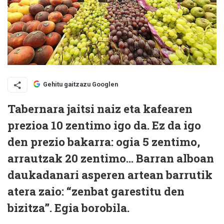
Gehitu gaitzazu Googlen
Tabernara jaitsi naiz eta kafearen
prezioa 10 zentimo igo da. Ez da igo
den prezio bakarra: ogia 5 zentimo,
arrautzak 20 zentimo... Barran alboan
daukadanari asperen artean barrutik
atera zaio: “zenbat garestitu den
bizitza”. Egia borobila.