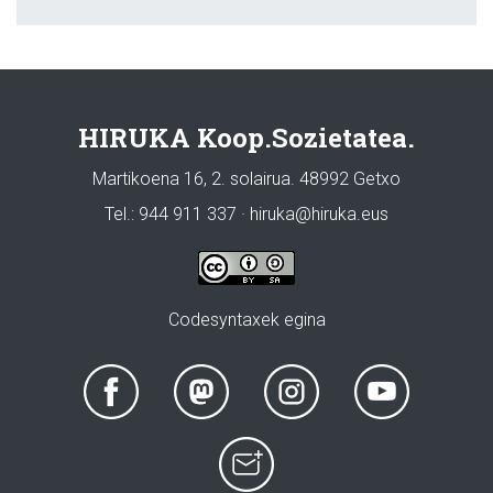
HIRUKA Koop.Sozietatea.
Martikoena 16, 2. solairua. 48992 Getxo
Tel.: 944 911 337 · hiruka@hiruka.eus
Codesyntaxek egina