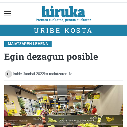
URIBE KOSTA
MAIATZAREN LEHENA
Egin dezagun posible
Iraide Juaristi
2022ko maiatzaren 1a