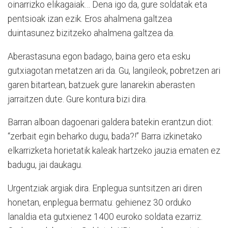
oinarrizko elikagaiak… Dena igo da, gure soldatak eta
pentsioak izan ezik. Eros ahalmena galtzea
duintasunez bizitzeko ahalmena galtzea da.
Aberastasuna egon badago, baina gero eta esku
gutxiagotan metatzen ari da. Gu, langileok, pobretzen ari
garen bitartean, batzuek gure lanarekin aberasten
jarraitzen dute. Gure kontura bizi dira.
Barran alboan dagoenari galdera batekin erantzun diot:
“zerbait egin beharko dugu, bada?!” Barra izkinetako
elkarrizketa horietatik kaleak hartzeko jauzia ematen ez
badugu, jai daukagu.
Urgentziak argiak dira. Enplegua suntsitzen ari diren
honetan, enplegua bermatu: gehienez 30 orduko
lanaldia eta gutxienez 1400 euroko soldata ezarriz.