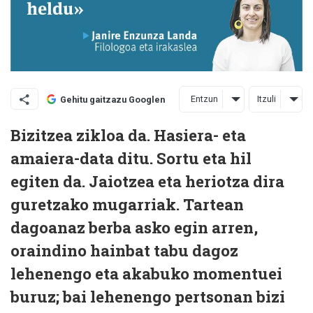
Entzun
Itzuli
Gehitu gaitzazu Googlen
B
izitzea zikloa da. Hasiera- eta
amaiera-data ditu. Sortu eta hil
egiten da. Jaiotzea eta heriotza dira
guretzako mugarriak. Tartean
dagoanaz berba asko egin arren,
oraindino hainbat tabu dagoz
lehenengo eta akabuko momentuei
buruz; bai lehenengo pertsonan bizi