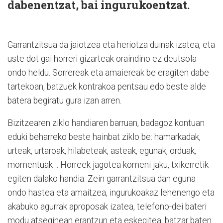
dabenentzat, bai ingurukoentzat.
Garrantzitsua da jaiotzea eta heriotza duinak izatea, eta
uste dot gai horreri gizarteak oraindino ez deutsola
ondo heldu. Sorrereak eta amaiereak be eragiten dabe
tartekoan, batzuek kontrakoa pentsau edo beste alde
batera begiratu gura izan arren.
Bizitzearen ziklo handiaren barruan, badagoz kontuan
eduki beharreko beste hainbat ziklo be: hamarkadak,
urteak, urtaroak, hilabeteak, asteak, egunak, orduak,
momentuak… Horreek jagotea komeni jaku, txikerretik
egiten dalako handia. Zein garrantzitsua dan eguna
ondo hastea eta amaitzea, ingurukoakaz lehenengo eta
akabuko agurrak aproposak izatea, telefono-dei bateri
modu atseginean erantzun eta eskegitea, batzar baten