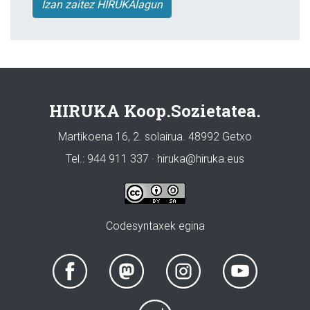
Izan zaitez HIRUKAlagun
HIRUKA Koop.Sozietatea.
Martikoena 16, 2. solairua. 48992 Getxo
Tel.: 944 911 337 · hiruka@hiruka.eus
Codesyntaxek egina