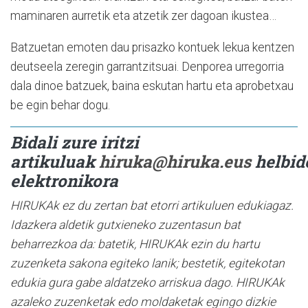
maminaren aurretik eta atzetik zer dagoan ikustea…
Batzuetan emoten dau prisazko kontuek lekua kentzen
deutseela zeregin garrantzitsuai. Denporea urregorria
dala dinoe batzuek, baina eskutan hartu eta aprobetxau
be egin behar dogu.
Bidali zure iritzi
artikuluak
hiruka@hiruka.eus
helbid
elektronikora
HIRUKAk ez du zertan bat etorri artikuluen edukiagaz.
Idazkera aldetik gutxieneko zuzentasun bat
beharrezkoa da: batetik, HIRUKAk ezin du hartu
zuzenketa sakona egiteko lanik; bestetik, egitekotan
edukia gura gabe aldatzeko arriskua dago. HIRUKAk
azaleko zuzenketak edo moldaketak egingo dizkie