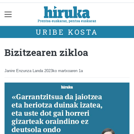
URIBE KOSTA
Bizitzearen zikloa
Janire Enzunza Landa
2023ko martxoaren 1a