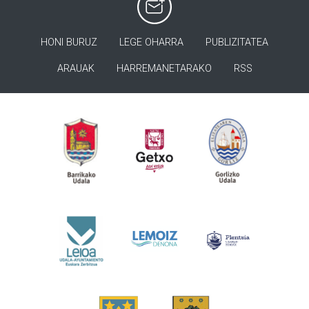
HONI BURUZ
LEGE OHARRA
PUBLIZITATEA
ARAUAK
HARREMANETARAKO
RSS