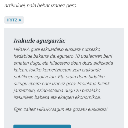
artikuluei, hala behar izanez gero.
IRITZIA
Irakurle agurgarria:
HIRUKA gure eskualdeko euskara hutsezko
hedabide bakarra da; egunero 10 udalerriren berri
ematen dugu, eta hilabetero doan duzu aldizkaria
kalean, tokiko komertzioetan zein erakunde
publikoen egoitzetan. Eta orain doan bidaliko
dizugu etxera nahi izanez gero! Proiektua bizirik
jarraitzeko, ezinbestekoa dugu zu bezalako
irakurleen babesa eta ekarpen ekonomikoa.
Egin zaitez HIRUKAlagun eta gozatu euskaraz!