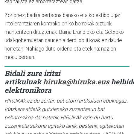
kapitalista ez amorraraztean datza.
Zorionez, badira pertsona banako eta kolektibo ugari
intolerantziaren kontrako ohiko borrokak pizturik
mantentzen dituztenak. Baina Erandioko eta Getxoko
udal-gobernuetan dauden alderdi politikoak ez daude
horretan. Nahiago dute ordena eta etekina; nazien
modu berean.
Bidali zure iritzi
artikuluak
hiruka@hiruka.eus
helbid
elektronikora
HIRUKAk ez du zertan bat etorri artikuluen edukiagaz.
Idazkera aldetik gutxieneko zuzentasun bat
beharrezkoa da: batetik, HIRUKAk ezin du hartu
zuzenketa sakona egiteko lanik; bestetik, egitekotan