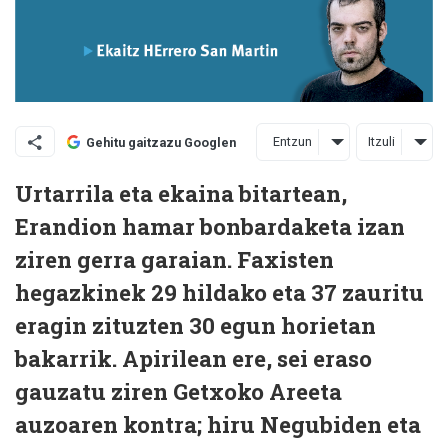
Entzun
Itzuli
Gehitu gaitzazu Googlen
U
rtarrila eta ekaina bitartean,
Erandion hamar bonbardaketa izan
ziren gerra garaian. Faxisten
hegazkinek 29 hildako eta 37 zauritu
eragin zituzten 30 egun horietan
bakarrik. Apirilean ere, sei eraso
gauzatu ziren Getxoko Areeta
auzoaren kontra; hiru Negubiden eta