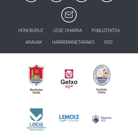
HONI BURUZ
LEGE OHARRA
PUBLIZITATEA
ARAUAK
HARREMANETARAKO
RSS