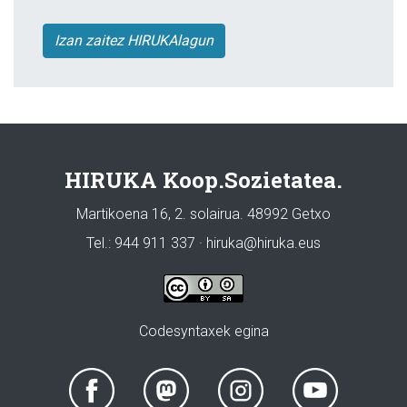
Izan zaitez HIRUKAlagun
HIRUKA Koop.Sozietatea.
Martikoena 16, 2. solairua. 48992 Getxo
Tel.: 944 911 337 · hiruka@hiruka.eus
Codesyntaxek egina