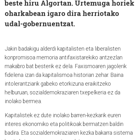
beste hiru Algortan. Urtemuga horiek
oharkabean igaro dira herriotako
udal-gobernuentzat.
Jakin badakigu alderdi kapitalisten eta liberalisten
konpromisoa memoria antifaxistarekiko antzezlan
makabro bat besterik ez dela. Faxismoaren jagolerik
fidelena izan da kapitalismoa historian zehar. Baina
intolerantziarik gabeko etorkizuna eraikitzeko
helburuan, sozialdemokraziaren txepelkeria ez da
inolako bermea.
Kapitalistek ez dute inolako barren-kezkarik euren
interes ekonomiko eta politikoak bermatzen baldin
badira. Eta sozialdemokraziaren kezka bakarra sistema