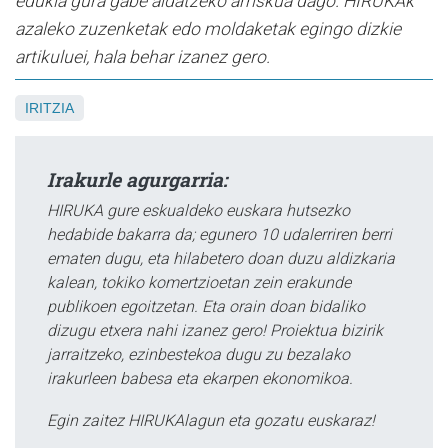
edukia gura gabe aldatzeko arriskua dago. HIRUKAk
azaleko zuzenketak edo moldaketak egingo dizkie
artikuluei, hala behar izanez gero.
IRITZIA
Irakurle agurgarria:
HIRUKA gure eskualdeko euskara hutsezko
hedabide bakarra da; egunero 10 udalerriren berri
ematen dugu, eta hilabetero doan duzu aldizkaria
kalean, tokiko komertzioetan zein erakunde
publikoen egoitzetan. Eta orain doan bidaliko
dizugu etxera nahi izanez gero! Proiektua bizirik
jarraitzeko, ezinbestekoa dugu zu bezalako
irakurleen babesa eta ekarpen ekonomikoa.
Egin zaitez HIRUKAlagun eta gozatu euskaraz!