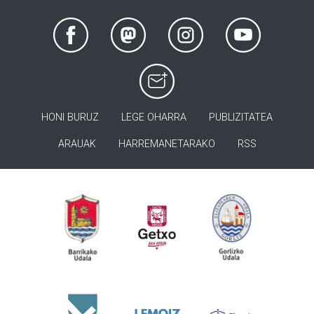
HONI BURUZ
LEGE OHARRA
PUBLIZITATEA
ARAUAK
HARREMANETARAKO
RSS