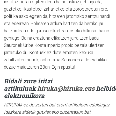
instituzioetan egiten dena baino askoz gehiago da;
gaztetxe, ikastetxe, zahar-etxe eta zoroetxeetan ere,
politika asko egiten da, hitzaren jatorrizko zentzu handi
eta ederrean. Polisaren ardura hartzen da herriko jai
batzordean edo guraso elkartean, osoko bilkuran baino
gehiago. Baina eraztuna elikatzen jarraitzen bada,
Sauronek Uribe Kosta inperio propio bezala ulertzen
jarraituko du. Kontuek ez dute ematen; kexuka
zabiltzaten horiek, sobretxoa Sauronen alde erabiliko
duzue maiatzaren 28an. Egin apustu!
Bidali zure iritzi
artikuluak
hiruka@hiruka.eus
helbid
elektronikora
HIRUKAk ez du zertan bat etorri artikuluen edukiagaz.
Idazkera aldetik gutxieneko zuzentasun bat