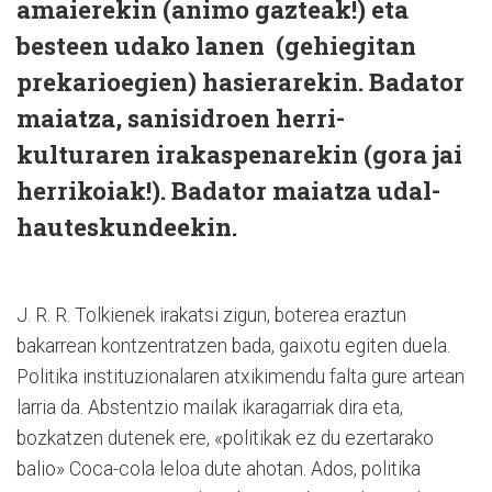
amaierekin (animo gazteak!) eta
besteen udako lanen
(gehiegitan
prekarioegien) hasierarekin. Badator
maiatza, sanisidroen herri-
kulturaren irakaspenarekin (gora jai
herrikoiak!). Badator maiatza udal-
hauteskundeekin.
J. R. R. Tolkienek irakatsi zigun, boterea eraztun
bakarrean kontzentratzen bada, gaixotu egiten duela.
Politika instituzionalaren atxikimendu falta gure artean
larria da. Abstentzio mailak ikaragarriak dira eta,
bozkatzen dutenek ere, «politikak ez du ezertarako
balio» Coca-cola leloa dute ahotan. Ados, politika