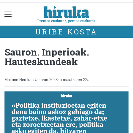
URIBE KOSTA
Sauron. Inperioak.
Hauteskundeak
Maitane Nerekan Umaran
2023ko maiatzaren 22a