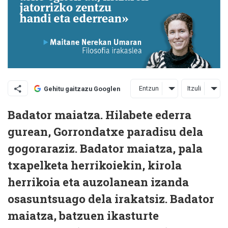
Entzun
Itzuli
Gehitu gaitzazu Googlen
B
adator maiatza. Hilabete ederra
gurean, Gorrondatxe paradisu dela
gogoraraziz. Badator maiatza, pala
txapelketa herrikoiekin, kirola
herrikoia eta auzolanean izanda
osasuntsuago dela irakatsiz. Badator
maiatza, batzuen ikasturte