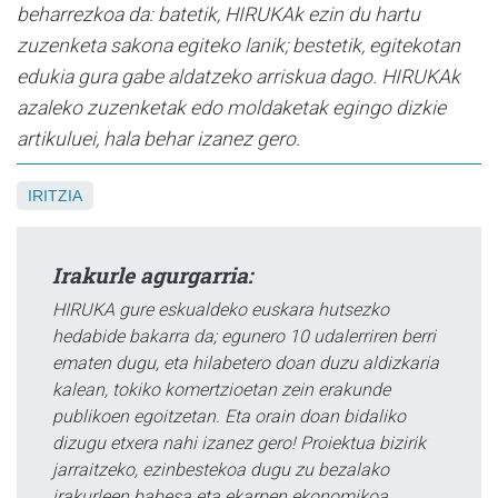
beharrezkoa da: batetik, HIRUKAk ezin du hartu
zuzenketa sakona egiteko lanik; bestetik, egitekotan
edukia gura gabe aldatzeko arriskua dago. HIRUKAk
azaleko zuzenketak edo moldaketak egingo dizkie
artikuluei, hala behar izanez gero.
IRITZIA
Irakurle agurgarria:
HIRUKA gure eskualdeko euskara hutsezko
hedabide bakarra da; egunero 10 udalerriren berri
ematen dugu, eta hilabetero doan duzu aldizkaria
kalean, tokiko komertzioetan zein erakunde
publikoen egoitzetan. Eta orain doan bidaliko
dizugu etxera nahi izanez gero! Proiektua bizirik
jarraitzeko, ezinbestekoa dugu zu bezalako
irakurleen babesa eta ekarpen ekonomikoa.