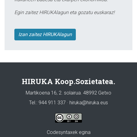
Egin zaitez HIRUKAlagun eta gozatu euskaraz!
Izan zaitez HIRUKAlagun
HIRUKA Koop.Sozietatea.
Martikoena 16, 2. solairua. 48992 Getxo
Tel.: 944 911 337 · hiruka@hiruka.eus
Codesyntaxek egina