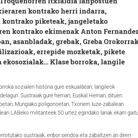
 Troquenorren itxialdia lanpostuen
xieraren kontrako herri indarra,
 kontrako piketeak, jangeletako
ren kontrako ekimenak Anton Fernande
an, asanbladak, grebak, Greba Orokorrak
lizazioak, errepide mozketak, pikete
 ekosozialak... Klase borroka, langile
orroka sozialen historia gure eskualdean; langileok
delagun. Sustraiak gure herrian, Euskal Herrian, dituen
eroetan, Mungiako poligonoetan, Txorierri luze-zabalean…
kalean LABeko militanteek 50 urtez egindako lanak ekarri gait
rrotutako sustraiak, enbor sendoa eta zabaltzen ari diren