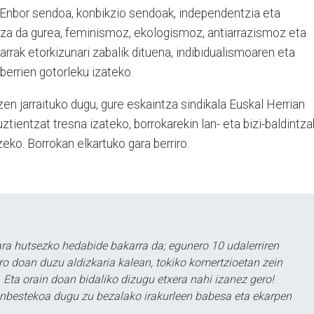
. Enbor sendoa, konbikzio sendoak, independentzia eta
za da gurea, feminismoz, ekologismoz, antiarrazismoz eta
rrak etorkizunari zabalik dituena, indibidualismoaren eta
berrien gotorleku izateko.
en jarraituko dugu, gure eskaintza sindikala Euskal Herrian
uztientzat tresna izateko, borrokarekin lan- eta bizi-baldintza
eko. Borrokan elkartuko gara berriro.
a hutsezko hedabide bakarra da; egunero 10 udalerriren
ero doan duzu aldizkaria kalean, tokiko komertzioetan zein
 Eta orain doan bidaliko dizugu etxera nahi izanez gero!
ezinbestekoa dugu zu bezalako irakurleen babesa eta ekarpen