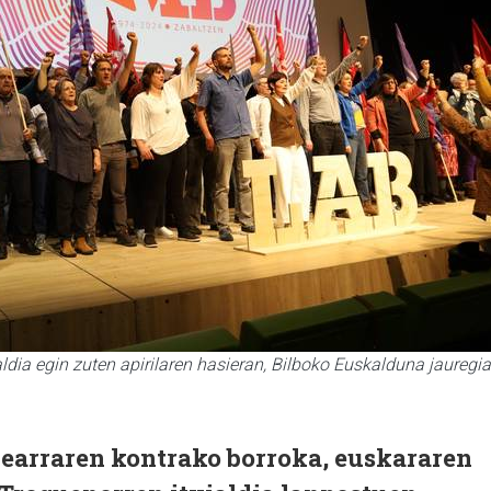
aldia egin zuten apirilaren hasieran, Bilboko Euskalduna jauregia
earraren kontrako borroka, euskararen