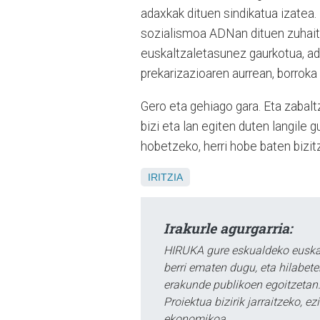
adaxkak dituen sindikatua izatea
sozialismoa ADNan dituen zuhait
euskaltzaletasunez gaurkotua, ada
prekarizazioaren aurrean, borroka 
Gero eta gehiago gara. Eta zabaltz
bizi eta lan egiten duten langile g
hobetzeko, herri hobe baten bizitz
IRITZIA
Irakurle agurgarria:
HIRUKA gure eskualdeko euskar
berri ematen dugu, eta hilabet
erakunde publikoen egoitzetan.
Proiektua bizirik jarraitzeko, 
ekonomikoa.