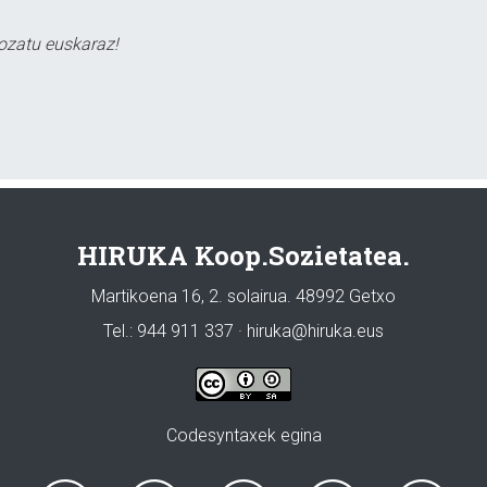
ozatu euskaraz!
HIRUKA Koop.Sozietatea.
Martikoena 16, 2. solairua. 48992 Getxo
Tel.: 944 911 337 · hiruka@hiruka.eus
Codesyntaxek egina