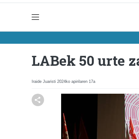
LABek 50 urte z
Iraide Juaristi
2024ko apirilaren 17a