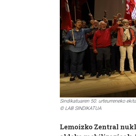
Sindikatuaren 50. urteurreneko ekit
© LAB SINDIKATUA
Lemoizko Zentral nukl