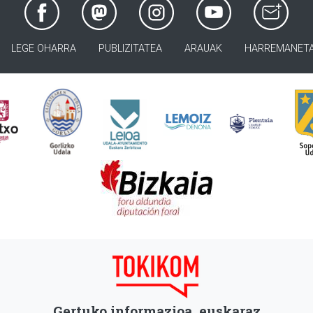
LEGE OHARRA
PUBLIZITATEA
ARAUAK
HARREMANET
Gertuko informazioa, euskaraz