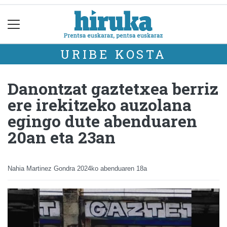
URIBE KOSTA
Danontzat gaztetxea berriz
ere irekitzeko auzolana
egingo dute abenduaren
20an eta 23an
Nahia Martinez Gondra
2024ko abenduaren 18a