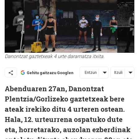
Danontzat gaztetxeak 4 urte daramatza itxita.
Entzun
Itzuli
Gehitu gaitzazu Googlen
Abenduaren 27an, Danontzat
Plentzia/Gorlizeko gaztetxeak bere
ateak irekiko ditu 4 urteren ostean.
Hala, 12. urteurrena ospatuko dute
eta, horretarako, auzolan ezberdinak