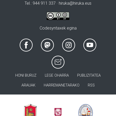
Tel.: 944 911 337 · hiruka@hiruka.eus
Codesyntaxek egina
HONI BURUZ
LEGE OHARRA
PUBLIZITATEA
ARAUAK
HARREMANETARAKO
RSS