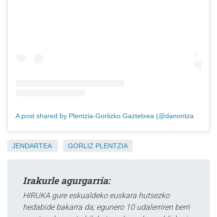
A post shared by Plentzia-Gorlizko Gaztetxea (@danontzatgaztetxea)
JENDARTEA
GORLIZ
PLENTZIA
Irakurle agurgarria:
HIRUKA gure eskualdeko euskara hutsezko
hedabide bakarra da; egunero 10 udalerriren berri