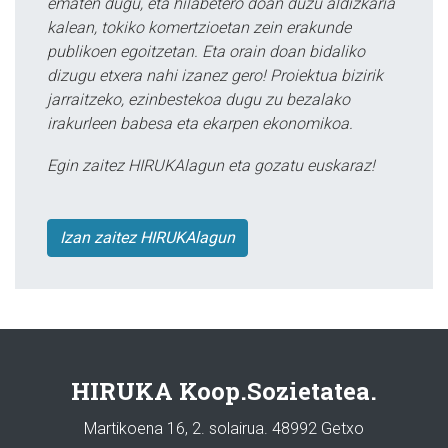
ematen dugu, eta hilabetero doan duzu aldizkaria
kalean, tokiko komertzioetan zein erakunde
publikoen egoitzetan. Eta orain doan bidaliko
dizugu etxera nahi izanez gero! Proiektua bizirik
jarraitzeko, ezinbestekoa dugu zu bezalako
irakurleen babesa eta ekarpen ekonomikoa.
Egin zaitez HIRUKAlagun eta gozatu euskaraz!
Izan zaitez HIRUKAlagun
HIRUKA Koop.Sozietatea.
Martikoena 16, 2. solairua. 48992 Getxo