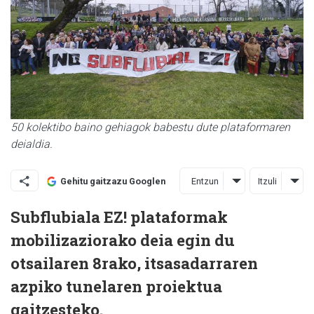
50 kolektibo baino gehiagok babestu dute plataformaren
deialdia.
Entzun
Itzuli
Gehitu gaitzazu Googlen
Subflubiala EZ! plataformak
mobilizaziorako deia egin du
otsailaren 8rako, itsasadarraren
azpiko tunelaren proiektua
gaitzesteko.