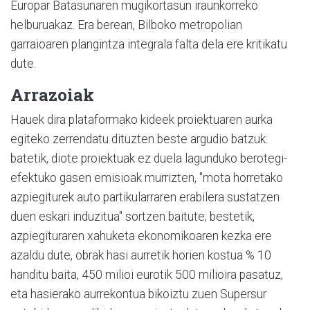
Europar Batasunaren mugikortasun iraunkorreko
helburuakaz. Era berean, Bilboko metropolian
garraioaren plangintza integrala falta dela ere kritikatu
dute.
Arrazoiak
Hauek dira plataformako kideek proiektuaren aurka
egiteko zerrendatu dituzten beste argudio batzuk:
batetik, diote proiektuak ez duela lagunduko berotegi-
efektuko gasen emisioak murrizten, "mota horretako
azpiegiturek auto partikularraren erabilera sustatzen
duen eskari induzitua" sortzen baitute; bestetik,
azpiegituraren xahuketa ekonomikoaren kezka ere
azaldu dute, obrak hasi aurretik horien kostua % 10
handitu baita, 450 milioi eurotik 500 milioira pasatuz,
eta hasierako aurrekontua bikoiztu zuen Supersur