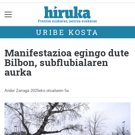
URIBE KOSTA
Manifestazioa egingo dute
Bilbon, subflubialaren
aurka
Ander Zarraga
2025eko otsailaren 5a