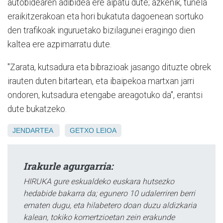
autobidearen adibidea ere aipatu dute; azkenik, tunela
eraikitzerakoan eta hori bukatuta dagoenean sortuko
den trafikoak inguruetako bizilagunei eragingo dien
kaltea ere azpimarratu dute.
"Zarata, kutsadura eta bibrazioak jasango dituzte obrek
irauten duten bitartean, eta ibaipekoa martxan jarri
ondoren, kutsadura etengabe areagotuko da", erantsi
dute bukatzeko.
JENDARTEA
GETXO
LEIOA
Irakurle agurgarria:
HIRUKA gure eskualdeko euskara hutsezko
hedabide bakarra da; egunero 10 udalerriren berri
ematen dugu, eta hilabetero doan duzu aldizkaria
kalean, tokiko komertzioetan zein erakunde