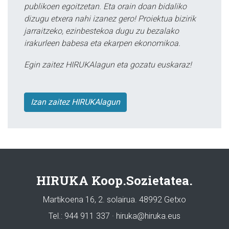
publikoen egoitzetan. Eta orain doan bidaliko
dizugu etxera nahi izanez gero! Proiektua bizirik
jarraitzeko, ezinbestekoa dugu zu bezalako
irakurleen babesa eta ekarpen ekonomikoa.
Egin zaitez HIRUKAlagun eta gozatu euskaraz!
Izan zaitez HIRUKAlagun
HIRUKA Koop.Sozietatea.
Martikoena 16, 2. solairua. 48992 Getxo
Tel.: 944 911 337 · hiruka@hiruka.eus