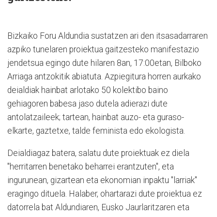
Bizkaiko Foru Aldundia sustatzen ari den itsasadarraren
azpiko tunelaren proiektua gaitzesteko manifestazio
jendetsua egingo dute hilaren 8an, 17:00etan, Bilboko
Arriaga antzokitik abiatuta. Azpiegitura horren aurkako
deialdiak hainbat arlotako 50 kolektibo baino
gehiagoren babesa jaso dutela adierazi dute
antolatzaileek; tartean, hainbat auzo- eta guraso-
elkarte, gaztetxe, talde feminista edo ekologista.
Deialdiagaz batera, salatu dute proiektuak ez diela
"herritarren benetako beharrei erantzuten", eta
ingurunean, gizartean eta ekonomian inpaktu "larriak"
eragingo dituela. Halaber, ohartarazi dute proiektua ez
datorrela bat Aldundiaren, Eusko Jaurlaritzaren eta