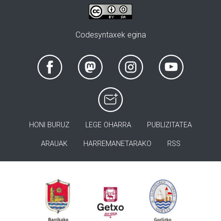
Codesyntaxek egina
HONI BURUZ
LEGE OHARRA
PUBLIZITATEA
ARAUAK
HARREMANETARAKO
RSS