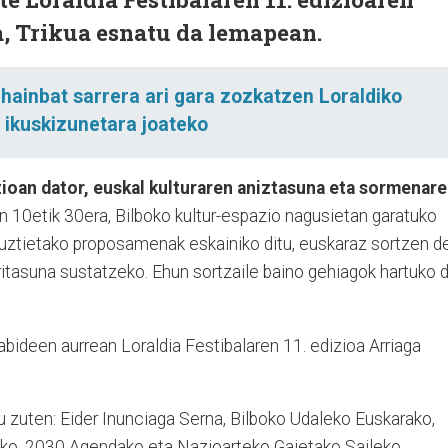
a, Trikua esnatu da lemapean.
ainbat sarrera ari gara zozkatzen Loraldiko
ikuskizunetara joateko
izioan dator, euskal kulturaren aniztasuna eta sormenar
 10etik 30era, Bilboko kultur-espazio nagusietan garatuko
o guztietako proposamenak eskainiko ditu, euskaraz sortzen d
rritasuna sustatzeko. Ehun sortzaile baino gehiagok hartuko 
bideen aurrean Loraldia Festibalaren 11. edizioa Arriaga
u zuten: Eider Inunciaga Serna, Bilboko Udaleko Euskarako,
zako, 2030 Agendako eta Nazioarteko Gaietako Saileko