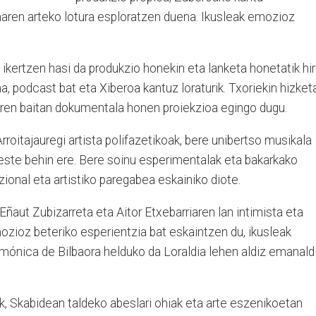
naren arteko lotura esploratzen duena. Ikusleak emozioz
 ikertzen hasi da produkzio honekin eta lanketa honetatik hi
una, podcast bat eta Xiberoa kantuz loraturik. Txoriekin hizket
aren baitan dokumentala honen proiekzioa egingo dugu.
roitajauregi artista polifazetikoak, bere unibertso musikala
beste behin ere. Bere soinu esperimentalak eta bakarkako
ional eta artistiko paregabea eskainiko diote.
Eñaut Zubizarreta eta Aitor Etxebarriaren lan intimista eta
ozioz beteriko esperientzia bat eskaintzen du, ikusleak
rmónica de Bilbaora helduko da Loraldia lehen aldiz emanald
k, Skabidean taldeko abeslari ohiak eta arte eszenikoetan