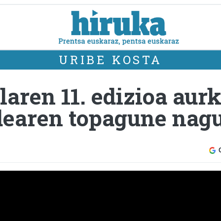
URIBE KOSTA
laren 11. edizioa aur
dearen topagune nag