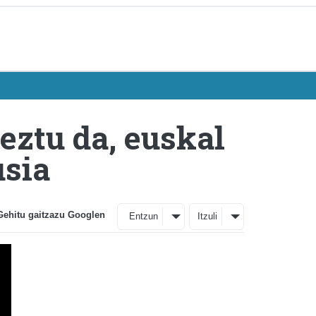
keztu da, euskal
usia
Gehitu gaitzazu Googlen
Entzun
Itzuli