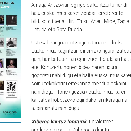
Arriaga Antzokian egingo da kontzertu handi
hau, euskal musikaren zenbait erreferente
bilduko dituena: Hiru Truku, Anari, Mice, Tapia 
Leturia eta Rafa Rueda.
Ustekabean joan zitzaigun Jonan Ordorika.
Euskal musikagintzan oinarrizko figura izatea
gain, hainbatetan lan egin zuen Loraldian bait
ere. Kontzertu honen bidez haren figura
gogoratu nahi dugu eta baita euskal musikare
soinu teknikariei errekonozimendua eskaini
nahi diegu. Horiek guztiak euskal musikaren
kalitatea hobetzeko egindako lan ikaragarria
azpimarratu nahi dugu.
Xiberoa kantuz loraturik
:
Loraldiaren
produkzio propioa, Zuberoako kantu