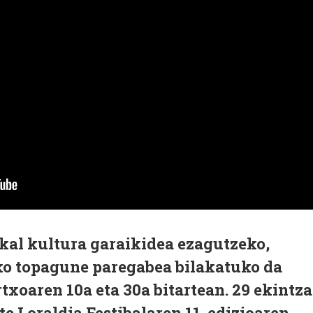
al kultura garaikidea ezagutzeko,
eko topagune paregabea bilakatuko da
txoaren 10a eta 30a bitartean. 29 ekintza
e Loraldia Festibalaren 11. edizioaren