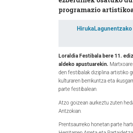
programazio artistiko
HirukaLagunentzako h
Loraldia Festibala bere 11. ed
aldeko apustuarekin.
Martxoaren
den festibalak diziplina artistik
kulturaren berrikuntza eta ikusga
parte festibalean.
Atzo goizean aurkeztu zuten heda
Antzokian.
Prentsaurreko honetan parte hart
Herritarren Arreta eta Partaidet