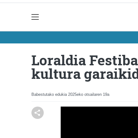
Loraldia Festiba
kultura garaiki
Babestutako edukia
2025eko otsailaren 19a