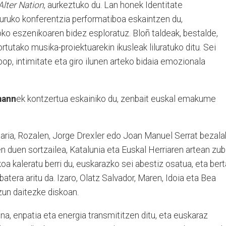
Alter Nation
, aurkeztuko du. Lan honek Identitate
ruko konferentzia performatiboa eskaintzen du,
ko eszenikoaren bidez esploratuz. Bloñ taldeak, bestalde,
tutako musika-proiektuarekin ikusleak liluratuko ditu. Sei
op, intimitate eta giro ilunen arteko bidaia emozionala
mann
ek kontzertua eskainiko du, zenbait euskal emakume
aria, Rozalen, Jorge Drexler edo Joan Manuel Serrat bezal
 duen sortzailea, Katalunia eta Euskal Herriaren artean zub
skoa kaleratu berri du, euskarazko sei abestiz osatua, eta ber
tera aritu da. Izaro, Olatz Salvador, Maren, Idoia eta Bea
un daitezke diskoan.
, enpatia eta energia transmititzen ditu, eta euskaraz