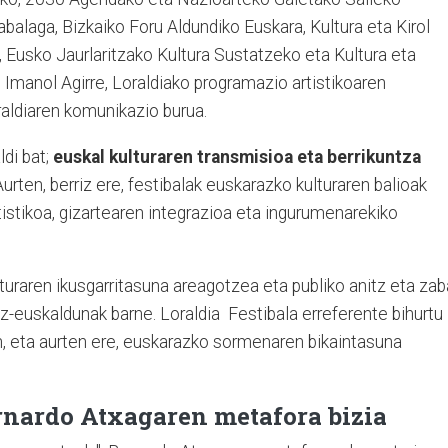
zabalaga, Bizkaiko Foru Aldundiko Euskara, Kultura eta Kirol
, Eusko Jaurlaritzako Kultura Sustatzeko eta Kultura eta
Imanol Agirre, Loraldiako programazio artistikoaren
raldiaren komunikazio burua.
ldi bat;
euskal kulturaren transmisioa eta berrikuntza
 Aurten, berriz ere, festibalak euskarazko kulturaren balioak
tistikoa, gizartearen integrazioa eta ingurumenarekiko
lturaren ikusgarritasuna areagotzea eta publiko anitz eta zab
z-euskaldunak barne. Loraldia Festibala erreferente bihurtu
n, eta aurten ere, euskarazko sormenaren bikaintasuna
ernardo Atxagaren metafora bizia