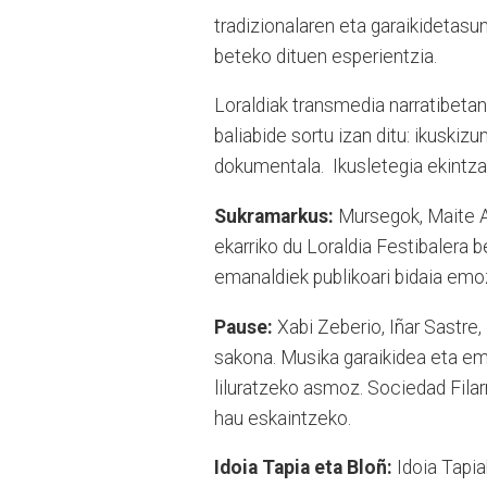
tradizionalaren eta garaikidetasu
beteko dituen esperientzia.
Loraldiak transmedia narratibetan
baliabide sortu izan ditu: ikuskiz
dokumentala. Ikusletegia ekintz
Sukramarkus:
Mursegok, Maite Ar
ekarriko du Loraldia Festibalera 
emanaldiek publikoari bidaia emoz
Pause:
Xabi Zeberio, Iñar Sastre, 
sakona. Musika garaikidea eta em
liluratzeko asmoz. Sociedad Fila
hau eskaintzeko.
Idoia Tapia eta Bloñ:
Idoia Tapia