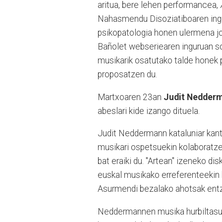
aritua, bere lehen performancea,
Nahasmendu Disoziatiboaren ingu
psikopatologia honen ulermena jo
Bañolet webseriearen inguruan sor
musikarik osatutako talde honek p
proposatzen du.
Martxoaren 23an
Judit Nedder
abeslari kide izango dituela.
Judit Neddermann kataluniar kant
musikari ospetsuekin kolaboratzen
bat eraiki du. "Artean" izeneko di
euskal musikako erreferenteekin ba
Asurmendi bezalako ahotsak entz
Neddermannen musika hurbiltasuna