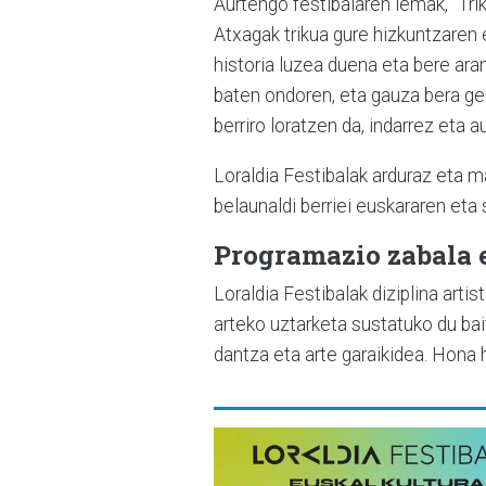
Aurtengo festibalaren lemak, "Tri
Atxagak trikua gure hizkuntzaren et
historia luzea duena eta bere ara
baten ondoren, eta gauza bera ger
berriro loratzen da, indarrez eta a
Loraldia Festibalak arduraz eta m
belaunaldi berriei euskararen eta
Programazio zabala e
Loraldia Festibalak diziplina artis
arteko uztarketa sustatuko du baita
dantza eta arte garaikidea. Hona