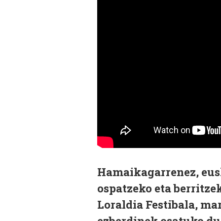
Hamaikagarrenez, eusk
ospatzeko eta berritz
Loraldia Festibala, mar
ezberdinek osatuko dut