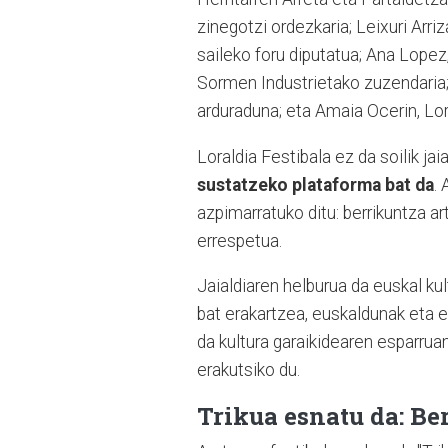
zinegotzi ordezkaria; Leixuri Arri
saileko foru diputatua; Ana Lopez
Sormen Industrietako zuzendaria; 
arduraduna; eta Amaia Ocerin, Lo
Loraldia Festibala ez da soilik jaia
sustatzeko plataforma bat da
.
azpimarratuko ditu: berrikuntza ar
errespetua.
Jaialdiaren helburua da euskal ku
bat erakartzea, euskaldunak eta e
da kultura garaikidearen esparrua
erakutsiko du.
Trikua esnatu da: B