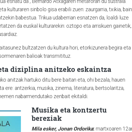
kua esnatu da", Bernardo Atxagaren metaforan du sustraia.
a kulturaren sinbolo gisa erabili zuen: zaurgarria, txikia, bai
ntzekin babestua. Trikua udaberrian esnatzen da, loaldi luze
tatzen da euskal kulturarekin: oztopo eta arriskuen gainetik,
usardiaz.
aitasunez bultzatzen du kultura hori, etorkizunera begira eta
 sormenaren balioak transmitituz.
ta diziplina anitzeko eskaintza
tiko anitzak hartuko ditu bere baitan eta, ohi bezala, hauen
 ere: antzerkia, musika, zinema, literatura, bertsolaritza,
 hemen nabarmendutako zenbait ekitaldi.
Musika eta kontzertu
bereziak
Mila esker, Jonan Ordorika
:
martxoaren 12a