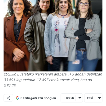
2023ko Eustateko ikerketaren arabera, I+G arloan dabiltzan
33.591 lagunetatik, 12.497 emakumeak ziren, hau da,
%37,23.
Entzun
Itzuli
Gehitu gaitzazu Googlen