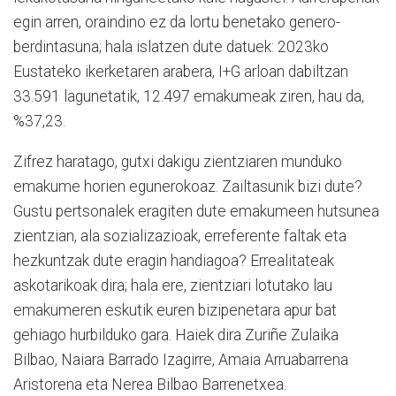
egin arren, oraindino ez da lortu benetako genero-
berdintasuna; hala islatzen dute datuek: 2023ko
Eustateko ikerketaren arabera, I+G arloan dabiltzan
33.591 lagunetatik, 12.497 emakumeak ziren, hau da,
%37,23.
Zifrez haratago, gutxi dakigu zientziaren munduko
emakume horien egunerokoaz. Zailtasunik bizi dute?
Gustu pertsonalek eragiten dute emakumeen hutsunea
zientzian, ala sozializazioak, erreferente faltak eta
hezkuntzak dute eragin handiagoa? Errealitateak
askotarikoak dira; hala ere, zientziari lotutako lau
emakumeren eskutik euren bizipenetara apur bat
gehiago hurbilduko gara. Haiek dira Zuriñe Zulaika
Bilbao, Naiara Barrado Izagirre, Amaia Arruabarrena
Aristorena eta Nerea Bilbao Barrenetxea.