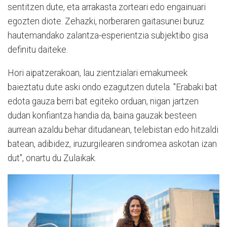
sentitzen dute, eta arrakasta zorteari edo engainuari
egozten diote. Zehazki, norberaren gaitasunei buruz
hautemandako zalantza-esperientzia subjektibo gisa
definitu daiteke.
Hori aipatzerakoan, lau zientzialari emakumeek
baieztatu dute aski ondo ezagutzen dutela. "Erabaki bat
edota gauza berri bat egiteko orduan, nigan jartzen
dudan konfiantza handia da, baina gauzak besteen
aurrean azaldu behar ditudanean, telebistan edo hitzaldi
batean, adibidez, iruzurgilearen sindromea askotan izan
dut", onartu du Zulaikak.