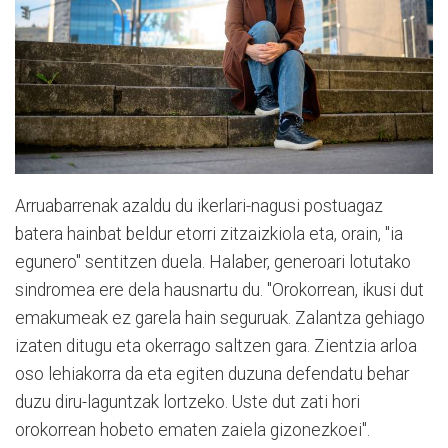
Arruabarrenak azaldu du ikerlari-nagusi postuagaz
batera hainbat beldur etorri zitzaizkiola eta, orain, "ia
egunero" sentitzen duela. Halaber, generoari lotutako
sindromea ere dela hausnartu du. "Orokorrean, ikusi dut
emakumeak ez garela hain seguruak. Zalantza gehiago
izaten ditugu eta okerrago saltzen gara. Zientzia arloa
oso lehiakorra da eta egiten duzuna defendatu behar
duzu diru-laguntzak lortzeko. Uste dut zati hori
orokorrean hobeto ematen zaiela gizonezkoei".