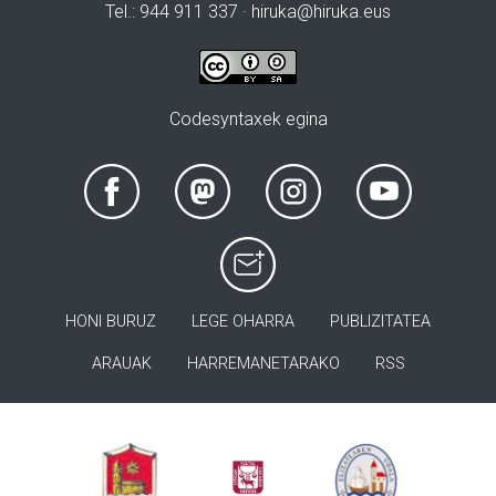
Tel.: 944 911 337 · hiruka@hiruka.eus
Codesyntaxek egina
HONI BURUZ
LEGE OHARRA
PUBLIZITATEA
ARAUAK
HARREMANETARAKO
RSS