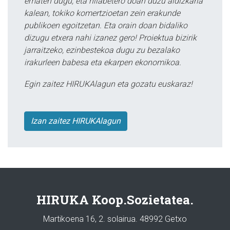
ematen dugu, eta hilabetero doan duzu aldizkaria
kalean, tokiko komertzioetan zein erakunde
publikoen egoitzetan. Eta orain doan bidaliko
dizugu etxera nahi izanez gero! Proiektua bizirik
jarraitzeko, ezinbestekoa dugu zu bezalako
irakurleen babesa eta ekarpen ekonomikoa.
Egin zaitez HIRUKAlagun eta gozatu euskaraz!
Izan zaitez HIRUKAlagun
HIRUKA Koop.Sozietatea.
Martikoena 16, 2. solairua. 48992 Getxo