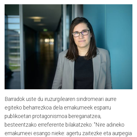
Barradok uste du iruzurgilearen sindromeari aurre
egiteko beharrezkoa dela emakumeek esparru
publikoetan protagonismoa bereganatzea,
besteentzako erreferente bilakatzeko: "Nire adineko
emakumeei esango nieke: agertu zaitezke eta aurpegia