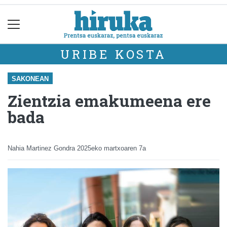
URIBE KOSTA
SAKONEAN
Zientzia emakumeena ere
bada
Nahia Martinez Gondra
2025eko martxoaren 7a