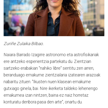
Zuriñe Zulaika Bilbao.
Naiara Barrado Izagirre astronomo eta astrofisikariak
ere antzeko esperientzia partekatu du. Zientzian
sartzeko erabakian "nahiko libre" sentitu zen arren,
beranduago emakume zientzialaria izatearen arazoak
nabaritu zituen. "Ikusten nuen klasean emakume
gutxiago ginela, bai. Nire ikerketa taldeko lehenengo
emakumea izan nintzen, baina ez naiz horretaz
konturatu denbora pasa den arte", onartu du.