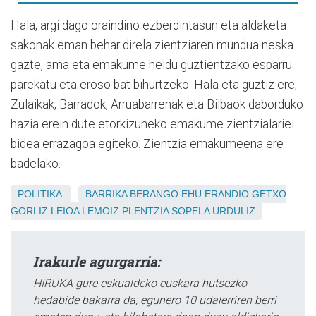
Hala, argi dago oraindino ezberdintasun eta aldaketa
sakonak eman behar direla zientziaren mundua neska
gazte, ama eta emakume heldu guztientzako esparru
parekatu eta eroso bat bihurtzeko. Hala eta guztiz ere,
Zulaikak, Barradok, Arruabarrenak eta Bilbaok daborduko
hazia erein dute etorkizuneko emakume zientzialariei
bidea errazagoa egiteko. Zientzia emakumeena ere
badelako.
POLITIKA
BARRIKA
BERANGO
EHU
ERANDIO
GETXO
GORLIZ
LEIOA
LEMOIZ
PLENTZIA
SOPELA
URDULIZ
Irakurle agurgarria:
HIRUKA gure eskualdeko euskara hutsezko
hedabide bakarra da; egunero 10 udalerriren berri