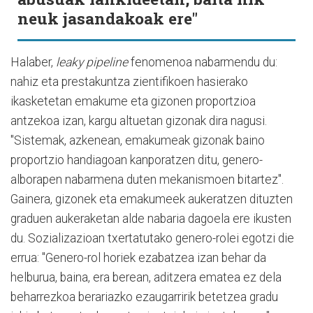
neuk jasandakoak ere"
Halaber,
leaky pipeline
fenomenoa nabarmendu du:
nahiz eta prestakuntza zientifikoen hasierako
ikasketetan emakume eta gizonen proportzioa
antzekoa izan, kargu altuetan gizonak dira nagusi.
"Sistemak, azkenean, emakumeak gizonak baino
proportzio handiagoan kanporatzen ditu, genero-
alborapen nabarmena duten mekanismoen bitartez".
Gainera, gizonek eta emakumeek aukeratzen dituzten
graduen aukeraketan alde nabaria dagoela ere ikusten
du. Sozializazioan txertatutako genero-rolei egotzi die
errua: "Genero-rol horiek ezabatzea izan behar da
helburua, baina, era berean, aditzera ematea ez dela
beharrezkoa berariazko ezaugarririk betetzea gradu