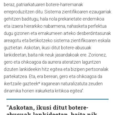
beraz, patriarkatuaren botere-harremanak
erreproduzitzen ditu. Sistema zientifikoaren ezaugarriak
gehitzen baditugu, hala nola prekarietate endemikoa
eta izaera hierarkiko nabarmena, nahasketa perfektua
dugu gizonen eta emakumeen arteko desberdintasunak
areagotu eta betikotzeko sistema zientifikoaren eskala
guztietan. Askotan, ikusi ditut botere-abusuak
lankideetan, baita nik neuk jasandakoak ere. Zorionez,
gero eta ohikoagoa da aurrera ateratzen laguntzen
dizuten lankideekin hitz egitea eta bizipen pertsonalak
partekatzea. Eta, era berean, gero eta ohikoagoa da
ikertzaile gazteek* iraganean naturalizatuta zeuden
dinamika horien irakurketa kritikoa egitea".
"Askotan, ikusi ditut botere-
abusuak lankideetan, baita nik