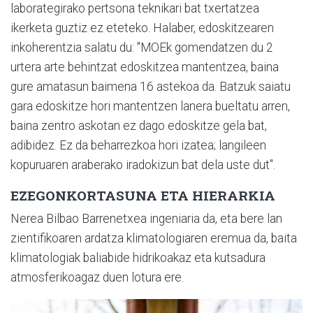
laborategirako pertsona teknikari bat txertatzea
ikerketa guztiz ez eteteko. Halaber, edoskitzearen
inkoherentzia salatu du: "MOEk gomendatzen du 2
urtera arte behintzat edoskitzea mantentzea, baina
gure amatasun baimena 16 astekoa da. Batzuk saiatu
gara edoskitze hori mantentzen lanera bueltatu arren,
baina zentro askotan ez dago edoskitze gela bat,
adibidez. Ez da beharrezkoa hori izatea; langileen
kopuruaren araberako iradokizun bat dela uste dut".
EZEGONKORTASUNA ETA HIERARKIA
Nerea Bilbao Barrenetxea ingeniaria da, eta bere lan
zientifikoaren ardatza klimatologiaren eremua da, baita
klimatologiak baliabide hidrikoakaz eta kutsadura
atmosferikoagaz duen lotura ere.