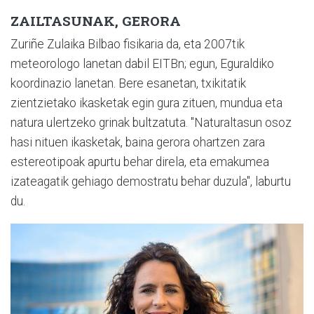
ZAILTASUNAK, GERORA
Zuriñe Zulaika Bilbao fisikaria da, eta 2007tik
meteorologo lanetan dabil EITBn; egun, Eguraldiko
koordinazio lanetan. Bere esanetan, txikitatik
zientzietako ikasketak egin gura zituen, mundua eta
natura ulertzeko grinak bultzatuta. "Naturaltasun osoz
hasi nituen ikasketak, baina gerora ohartzen zara
estereotipoak apurtu behar direla, eta emakumea
izateagatik gehiago demostratu behar duzula", laburtu
du.