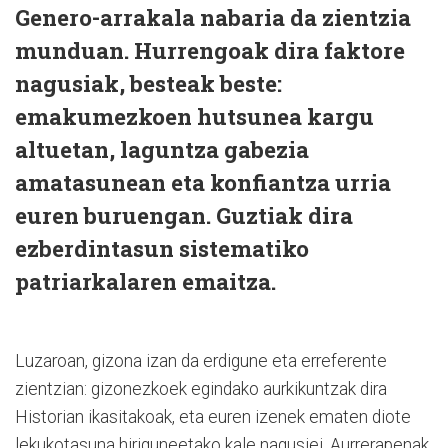
Genero-arrakala nabaria da zientzia
munduan. Hurrengoak dira faktore
nagusiak, besteak beste:
emakumezkoen hutsunea kargu
altuetan, laguntza gabezia
amatasunean eta konfiantza urria
euren buruengan. Guztiak dira
ezberdintasun sistematiko
patriarkalaren emaitza.
Luzaroan, gizona izan da erdigune eta erreferente
zientzian: gizonezkoek egindako aurkikuntzak dira
Historian ikasitakoak, eta euren izenek ematen diote
lekukotasuna hiriguneetako kale nagusiei. Aurrerapenak