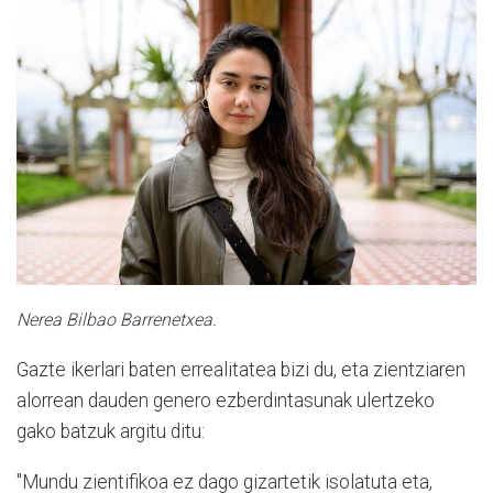
Nerea Bilbao Barrenetxea.
Gazte ikerlari baten errealitatea bizi du, eta zientziaren
alorrean dauden genero ezberdintasunak ulertzeko
gako batzuk argitu ditu:
"Mundu zientifikoa ez dago gizartetik isolatuta eta,