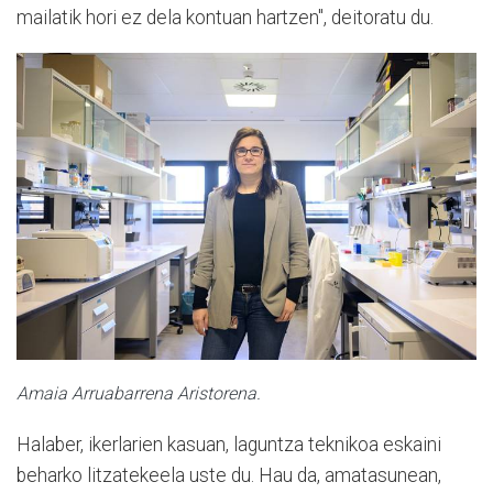
mailatik hori ez dela kontuan hartzen", deitoratu du.
Amaia Arruabarrena Aristorena.
Halaber, ikerlarien kasuan, laguntza teknikoa eskaini
beharko litzatekeela uste du. Hau da, amatasunean,