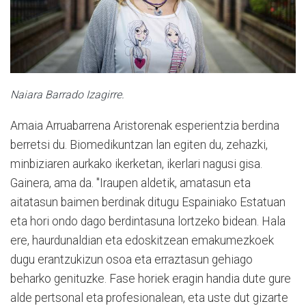
Naiara Barrado Izagirre.
Amaia Arruabarrena Aristorenak esperientzia berdina
berretsi du. Biomedikuntzan lan egiten du, zehazki,
minbiziaren aurkako ikerketan, ikerlari nagusi gisa.
Gainera, ama da. "Iraupen aldetik, amatasun eta
aitatasun baimen berdinak ditugu Espainiako Estatuan
eta hori ondo dago berdintasuna lortzeko bidean. Hala
ere, haurdunaldian eta edoskitzean emakumezkoek
dugu erantzukizun osoa eta erraztasun gehiago
beharko genituzke. Fase horiek eragin handia dute gure
alde pertsonal eta profesionalean, eta uste dut gizarte