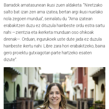
Barradok amatasunean ikusi zuen aldaketa. "Niretzako
salto bat izan zen ama izatea, bertan argi ikusi nuelako
nola zegoen mundua", seinalatu du. "Ama izatean
erabakitzen duzu ez dituzula hainbeste ordu estra sartu
nahi —zientzia eta ikerketa munduan oso ohikoak
direnak—. Orduan, ingurukoek uste dute jada ez duzula
hainbeste ikertu nahi. Libre zara hori erabakitzeko, baina
gero proiektu gutxiagotan parte hartzeko esaten
dizute".