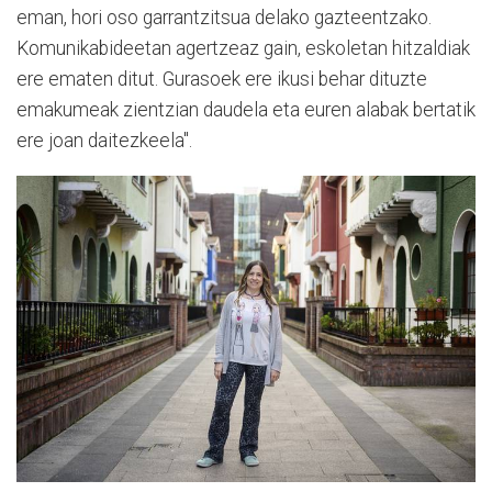
eman, hori oso garrantzitsua delako gazteentzako.
Komunikabideetan agertzeaz gain, eskoletan hitzaldiak
ere ematen ditut. Gurasoek ere ikusi behar dituzte
emakumeak zientzian daudela eta euren alabak bertatik
ere joan daitezkeela".