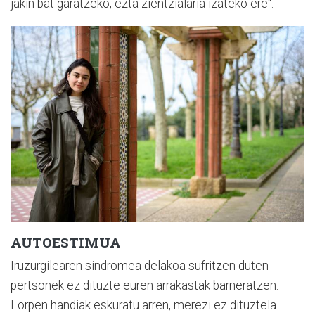
jakin bat garatzeko, ezta zientzialaria izateko ere".
AUTOESTIMUA
Iruzurgilearen sindromea delakoa sufritzen duten
pertsonek ez dituzte euren arrakastak barneratzen.
Lorpen handiak eskuratu arren, merezi ez dituztela