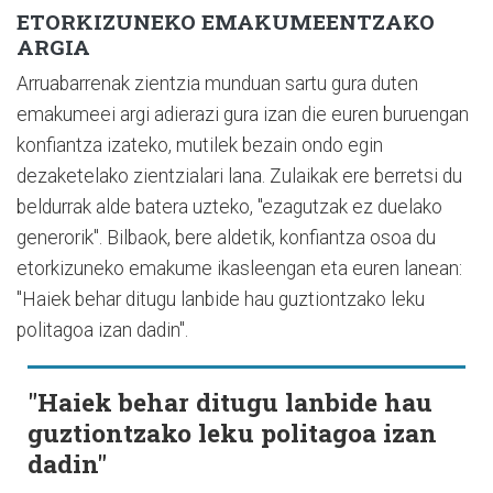
ETORKIZUNEKO EMAKUMEENTZAKO
ARGIA
Arruabarrenak zientzia munduan sartu gura duten
emakumeei argi adierazi gura izan die euren buruengan
konfiantza izateko, mutilek bezain ondo egin
dezaketelako zientzialari lana. Zulaikak ere berretsi du
beldurrak alde batera uzteko, "ezagutzak ez duelako
generorik". Bilbaok, bere aldetik, konfiantza osoa du
etorkizuneko emakume ikasleengan eta euren lanean:
"Haiek behar ditugu lanbide hau guztiontzako leku
politagoa izan dadin".
"Haiek behar ditugu lanbide hau
guztiontzako leku politagoa izan
dadin"