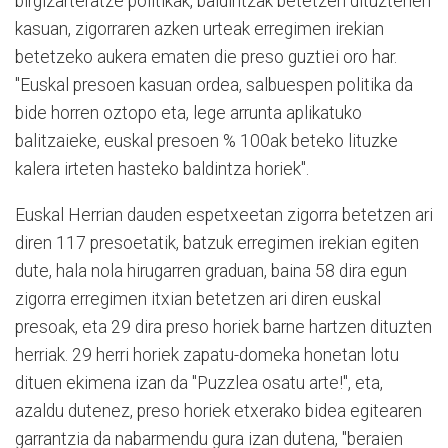
birgizarteratze politikak, baldintzak betetzen dituztenen
kasuan, zigorraren azken urteak erregimen irekian
betetzeko aukera ematen die preso guztiei oro har.
"Euskal presoen kasuan ordea, salbuespen politika da
bide horren oztopo eta, lege arrunta aplikatuko
balitzaieke, euskal presoen % 100ak beteko lituzke
kalera irteten hasteko baldintza horiek".
Euskal Herrian dauden espetxeetan zigorra betetzen ari
diren 117 presoetatik, batzuk erregimen irekian egiten
dute, hala nola hirugarren graduan, baina 58 dira egun
zigorra erregimen itxian betetzen ari diren euskal
presoak, eta 29 dira preso horiek barne hartzen dituzten
herriak. 29 herri horiek zapatu-domeka honetan lotu
dituen ekimena izan da "Puzzlea osatu arte!", eta,
azaldu dutenez, preso horiek etxerako bidea egitearen
garrantzia da nabarmendu gura izan dutena, "beraien