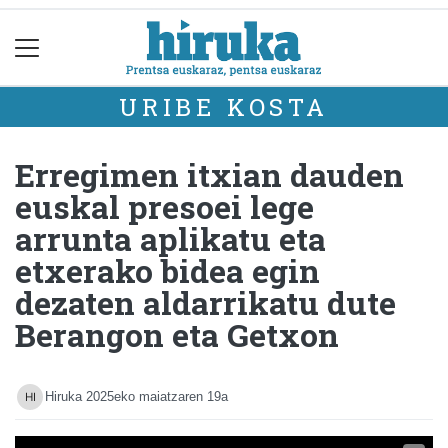
URIBE KOSTA
Erregimen itxian dauden
euskal presoei lege
arrunta aplikatu eta
etxerako bidea egin
dezaten aldarrikatu dute
Berangon eta Getxon
Hiruka
2025eko maiatzaren 19a