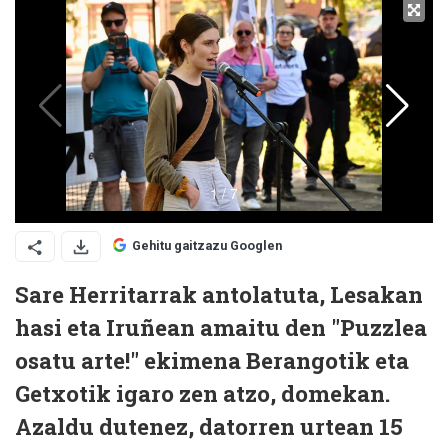
Gehitu gaitzazu Googlen
Sare Herritarrak antolatuta, Lesakan
hasi eta Iruñean amaitu den "Puzzlea
osatu arte!" ekimena Berangotik eta
Getxotik igaro zen atzo, domekan.
Azaldu dutenez, datorren urtean 15