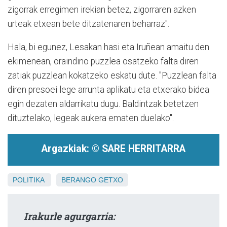
zigorrak erregimen irekian betez, zigorraren azken
urteak etxean bete ditzatenaren beharraz".
Hala, bi egunez, Lesakan hasi eta Iruñean amaitu den
ekimenean, oraindino puzzlea osatzeko falta diren
zatiak puzzlean kokatzeko eskatu dute. "Puzzlean falta
diren presoei lege arrunta aplikatu eta etxerako bidea
egin dezaten aldarrikatu dugu. Baldintzak betetzen
dituztelako, legeak aukera ematen duelako".
Argazkiak: © SARE HERRITARRA
POLITIKA
BERANGO
GETXO
Irakurle agurgarria: