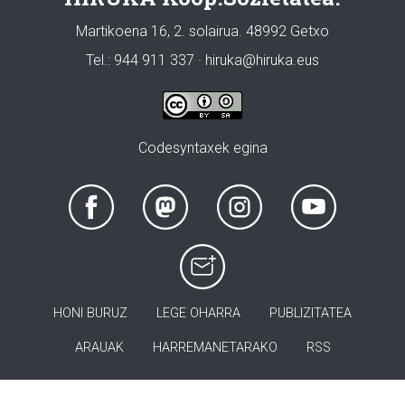
Martikoena 16, 2. solairua. 48992 Getxo
Tel.: 944 911 337 · hiruka@hiruka.eus
Codesyntaxek egina
HONI BURUZ
LEGE OHARRA
PUBLIZITATEA
ARAUAK
HARREMANETARAKO
RSS