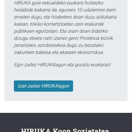
HIRUKA gure eskualdeko euskara hutsezko
hedabide bakarra da; egunero 10 udalerriren berri
ematen dugu, eta hilabetero doan duzu aldizkaria
kalean, tokiko komertzioetan zein erakunde
publikoen egoitzetan. Eta orain doan bidaliko
dizugu etxera nahi izanez gero! Proiektua bizirik
jarraitzeko, ezinbestekoa dugu zu bezalako
irakurleen babesa eta ekarpen ekonomikoa.
Egin zaitez HIRUKAlagun eta gozatu euskaraz!
Izan zaitez HIRUKAlagun
HIRUKA Koop.Sozietatea.