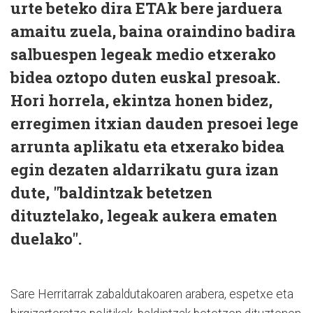
urte beteko dira ETAk bere jarduera
amaitu zuela, baina oraindino badira
salbuespen legeak medio etxerako
bidea oztopo duten euskal presoak.
Hori horrela, ekintza honen bidez,
erregimen itxian dauden presoei lege
arrunta aplikatu eta etxerako bidea
egin dezaten aldarrikatu gura izan
dute, "baldintzak betetzen
dituztelako, legeak aukera ematen
duelako".
Sare Herritarrak zabaldutakoaren arabera, espetxe eta