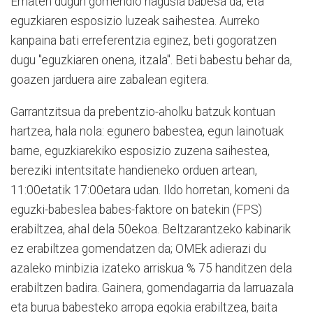
Ematen dugun gomendio nagusia babesa da, eta
eguzkiaren esposizio luzeak saihestea. Aurreko
kanpaina bati erreferentzia eginez, beti gogoratzen
dugu "eguzkiaren onena, itzala". Beti babestu behar da,
goazen jarduera aire zabalean egitera.
Garrantzitsua da prebentzio-aholku batzuk kontuan
hartzea, hala nola: egunero babestea, egun lainotuak
barne, eguzkiarekiko esposizio zuzena saihestea,
bereziki intentsitate handieneko orduen artean,
11:00etatik 17:00etara udan. Ildo horretan, komeni da
eguzki-babeslea babes-faktore on batekin (FPS)
erabiltzea, ahal dela 50ekoa. Beltzarantzeko kabinarik
ez erabiltzea gomendatzen da; OMEk adierazi du
azaleko minbizia izateko arriskua % 75 handitzen dela
erabiltzen badira. Gainera, gomendagarria da larruazala
eta burua babesteko arropa egokia erabiltzea, baita