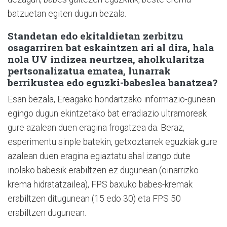
batzuetan egiten dugun bezala.
Standetan edo ekitaldietan zerbitzu
osagarriren bat eskaintzen ari al dira, hala
nola UV indizea neurtzea, aholkularitza
pertsonalizatua ematea, lunarrak
berrikustea edo eguzki-babeslea banatzea?
Esan bezala, Ereagako hondartzako informazio-gunean
egingo dugun ekintzetako bat erradiazio ultramoreak
gure azalean duen eragina frogatzea da. Beraz,
esperimentu sinple batekin, getxoztarrek eguzkiak gure
azalean duen eragina egiaztatu ahal izango dute
inolako babesik erabiltzen ez dugunean (oinarrizko
krema hidratatzailea), FPS baxuko babes-kremak
erabiltzen ditugunean (15 edo 30) eta FPS 50
erabiltzen dugunean.