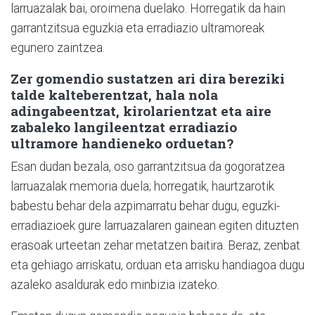
larruazalak bai, oroimena duelako. Horregatik da hain
garrantzitsua eguzkia eta erradiazio ultramoreak
egunero zaintzea.
Zer gomendio sustatzen ari dira bereziki
talde kalteberentzat, hala nola
adingabeentzat, kirolarientzat eta aire
zabaleko langileentzat erradiazio
ultramore handieneko orduetan?
Esan dudan bezala, oso garrantzitsua da gogoratzea
larruazalak memoria duela; horregatik, haurtzarotik
babestu behar dela azpimarratu behar dugu, eguzki-
erradiazioek gure larruazalaren gainean egiten dituzten
erasoak urteetan zehar metatzen baitira. Beraz, zenbat
eta gehiago arriskatu, orduan eta arrisku handiagoa dugu
azaleko asaldurak edo minbizia izateko.