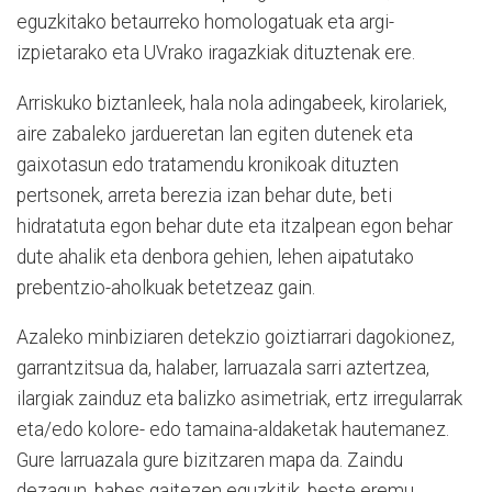
eguzkitako betaurreko homologatuak eta argi-
izpietarako eta UVrako iragazkiak dituztenak ere.
Arriskuko biztanleek, hala nola adingabeek, kirolariek,
aire zabaleko jardueretan lan egiten dutenek eta
gaixotasun edo tratamendu kronikoak dituzten
pertsonek, arreta berezia izan behar dute, beti
hidratatuta egon behar dute eta itzalpean egon behar
dute ahalik eta denbora gehien, lehen aipatutako
prebentzio-aholkuak betetzeaz gain.
Azaleko minbiziaren detekzio goiztiarrari dagokionez,
garrantzitsua da, halaber, larruazala sarri aztertzea,
ilargiak zainduz eta balizko asimetriak, ertz irregularrak
eta/edo kolore- edo tamaina-aldaketak hautemanez.
Gure larruazala gure bizitzaren mapa da. Zaindu
dezagun, babes gaitezen eguzkitik, beste eremu