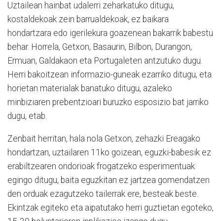
Uztailean hainbat udalerri zeharkatuko ditugu,
kostaldekoak zein barrualdekoak, ez baikara
hondartzara edo igerilekura goazenean bakarrik babestu
behar. Horrela, Getxon, Basaurin, Bilbon, Durangon,
Ermuan, Galdakaon eta Portugaleten antzutuko dugu.
Herri bakoitzean informazio-guneak ezarriko ditugu, eta
horietan materialak banatuko ditugu, azaleko
minbiziaren prebentzioari buruzko esposizio bat jarriko
dugu, etab.
Zenbait herritan, hala nola Getxon, zehazki Ereagako
hondartzan, uztailaren 11ko goizean, eguzki-babesik ez
erabiltzearen ondorioak frogatzeko esperimentuak
egingo ditugu, baita eguzkitan ez jartzea gomendatzen
den orduak ezagutzeko tailerrak ere, besteak beste.
Ekintzak egiteko eta aipatutako herri guztietan egoteko,