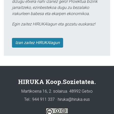
dizugu etxera nahi izanez gero! Proiektua bizirik
jarraitzeko, ezinbestekoa dugu zu bezalako
irakurleen babesa eta ekarpen ekonomikoa.
Egin zaitez HIRUKAlagun eta gozatu euskaraz!
Izan zaitez HIRUKAlagun
HIRUKA Koop.Sozietatea.
Martikoena 16, 2. solairua. 48992 Getxo
Tel.: 944 911 337 · hiruka@hiruka.eus