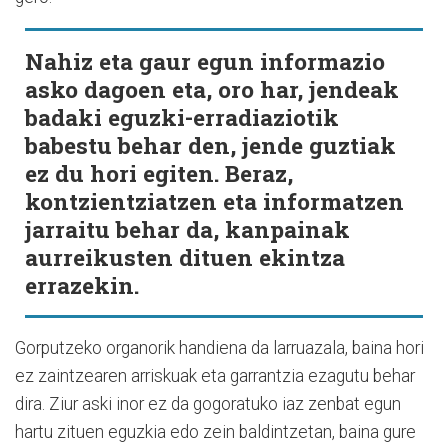
Nahiz eta gaur egun informazio
asko dagoen eta, oro har, jendeak
badaki eguzki-erradiaziotik
babestu behar den, jende guztiak
ez du hori egiten. Beraz,
kontzientziatzen eta informatzen
jarraitu behar da, kanpainak
aurreikusten dituen ekintza
errazekin.
Gorputzeko organorik handiena da larruazala, baina hori
ez zaintzearen arriskuak eta garrantzia ezagutu behar
dira. Ziur aski inor ez da gogoratuko iaz zenbat egun
hartu zituen eguzkia edo zein baldintzetan, baina gure