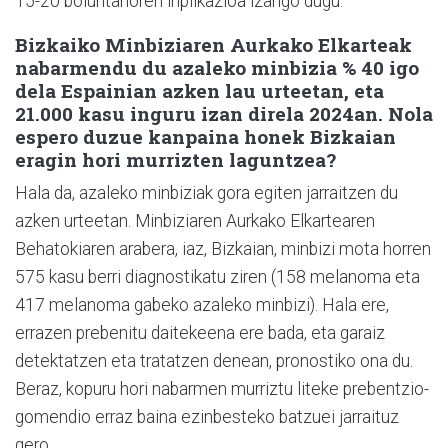
15-20 boluntarioren inplikazioa izango dugu.
Bizkaiko Minbiziaren Aurkako Elkarteak
nabarmendu du azaleko minbizia % 40 igo
dela Espainian azken lau urteetan, eta
21.000 kasu inguru izan direla 2024an. Nola
espero duzue kanpaina honek Bizkaian
eragin hori murrizten laguntzea?
Hala da, azaleko minbiziak gora egiten jarraitzen du
azken urteetan. Minbiziaren Aurkako Elkartearen
Behatokiaren arabera, iaz, Bizkaian, minbizi mota horren
575 kasu berri diagnostikatu ziren (158 melanoma eta
417 melanoma gabeko azaleko minbizi). Hala ere,
errazen prebenitu daitekeena ere bada, eta garaiz
detektatzen eta tratatzen denean, pronostiko ona du.
Beraz, kopuru hori nabarmen murriztu liteke prebentzio-
gomendio erraz baina ezinbesteko batzuei jarraituz
gero.