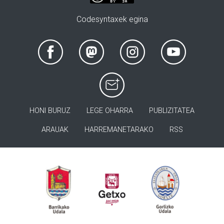
Codesyntaxek egina
HONI BURUZ
LEGE OHARRA
PUBLIZITATEA
ARAUAK
HARREMANETARAKO
RSS