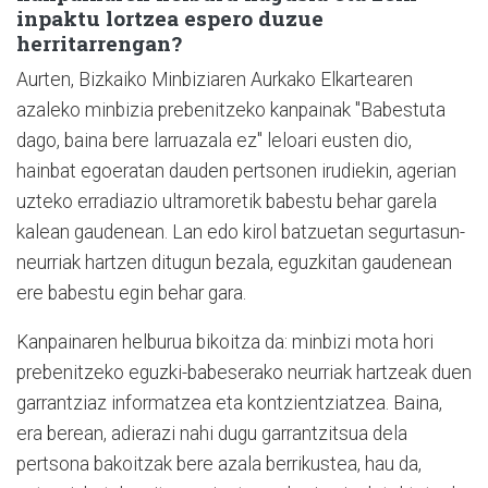
inpaktu lortzea espero duzue
herritarrengan?
Aurten, Bizkaiko Minbiziaren Aurkako Elkartearen
azaleko minbizia prebenitzeko kanpainak "Babestuta
dago, baina bere larruazala ez" leloari eusten dio,
hainbat egoeratan dauden pertsonen irudiekin, agerian
uzteko erradiazio ultramoretik babestu behar garela
kalean gaudenean. Lan edo kirol batzuetan segurtasun-
neurriak hartzen ditugun bezala, eguzkitan gaudenean
ere babestu egin behar gara.
Kanpainaren helburua bikoitza da: minbizi mota hori
prebenitzeko eguzki-babeserako neurriak hartzeak duen
garrantziaz informatzea eta kontzientziatzea. Baina,
era berean, adierazi nahi dugu garrantzitsua dela
pertsona bakoitzak bere azala berrikustea, hau da,