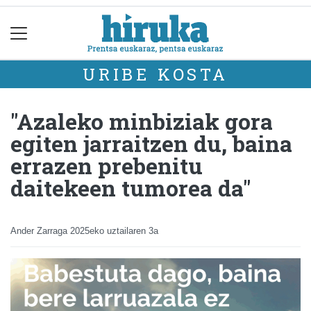
URIBE KOSTA
"Azaleko minbiziak gora
egiten jarraitzen du, baina
errazen prebenitu
daitekeen tumorea da"
Ander Zarraga
2025eko uztailaren 3a