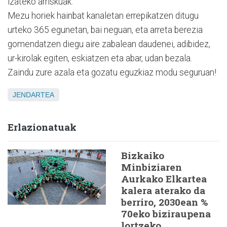
izateko arriskuak.
Mezu horiek hainbat kanaletan errepikatzen ditugu
urteko 365 egunetan, bai neguan, eta arreta berezia
gomendatzen diegu aire zabalean daudenei, adibidez,
ur-kirolak egiten, eskiatzen eta abar, udan bezala.
Zaindu zure azala eta gozatu eguzkiaz modu seguruan!
JENDARTEA
Erlazionatuak
Bizkaiko
Minbiziaren
Aurkako Elkartea
kalera aterako da
berriro, 2030ean %
70eko biziraupena
lortzeko