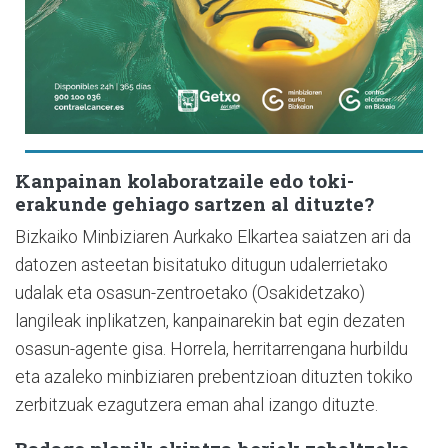
Kanpainan kolaboratzaile edo toki-
erakunde gehiago sartzen al dituzte?
Bizkaiko Minbiziaren Aurkako Elkartea saiatzen ari da
datozen asteetan bisitatuko ditugun udalerrietako
udalak eta osasun-zentroetako (Osakidetzako)
langileak inplikatzen, kanpainarekin bat egin dezaten
osasun-agente gisa. Horrela, herritarrengana hurbildu
eta azaleko minbiziaren prebentzioan dituzten tokiko
zerbitzuak ezagutzera eman ahal izango dituzte.