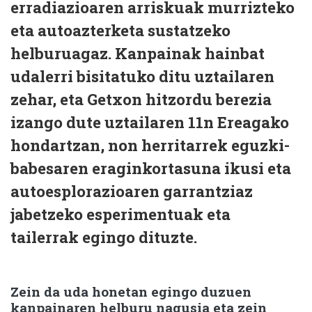
erradiazioaren arriskuak murrizteko
eta autoazterketa sustatzeko
helburuagaz. Kanpainak hainbat
udalerri bisitatuko ditu uztailaren
zehar, eta Getxon hitzordu berezia
izango dute uztailaren 11n Ereagako
hondartzan, non herritarrek eguzki-
babesaren eraginkortasuna ikusi eta
autoesplorazioaren garrantziaz
jabetzeko esperimentuak eta
tailerrak egingo dituzte.
Zein da uda honetan egingo duzuen
kanpainaren helburu nagusia eta zein