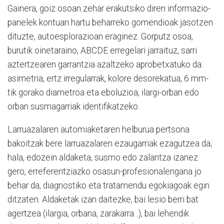
Gainera, goiz osoan zehar erakutsiko diren informazio-
panelek kontuan hartu beharreko gomendioak jasotzen
dituzte, autoesplorazioan eraginez. Gorputz osoa,
burutik oinetaraino, ABCDE erregelari jarraituz, sarri
aztertzearen garrantzia azaltzeko aprobetxatuko da:
asimetria, ertz irregularrak, kolore desorekatua, 6 mm-
tik gorako diametroa eta eboluzioa, ilargi-orban edo
orban susmagarriak identifikatzeko.
Larruazalaren automiaketaren helburua pertsona
bakoitzak bere larruazalaren ezaugarriak ezagutzea da;
hala, edozein aldaketa, susmo edo zalantza izanez
gero, erreferentziazko osasun-profesionalengana jo
behar da, diagnostiko eta tratamendu egokiagoak egin
ditzaten. Aldaketak izan daitezke, bai lesio berri bat
agertzea (ilargia, orbana, zarakarra...), bai lehendik