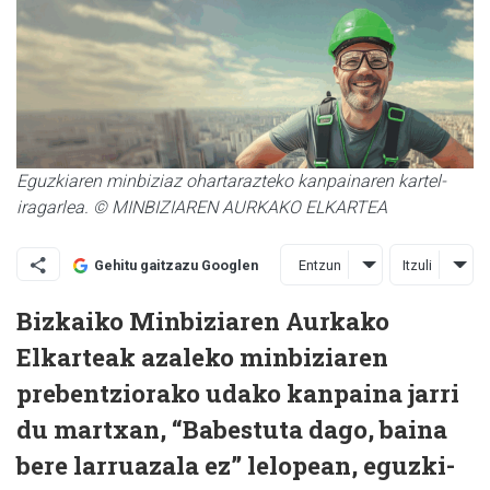
Eguzkiaren minbiziaz ohartarazteko kanpainaren kartel-
iragarlea. © MINBIZIAREN AURKAKO ELKARTEA
Entzun
Itzuli
Gehitu gaitzazu Googlen
Bizkaiko Minbiziaren Aurkako
Elkarteak azaleko minbiziaren
prebentziorako udako kanpaina jarri
du martxan, “Babestuta dago, baina
bere larruazala ez” lelopean, eguzki-