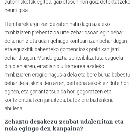
automiaketak egitea, gaixotasun hori goiz detektatzeko
neurri gisa.
Herritarrek argi izan dezaten nahi dugu azaleko
minbiziaren prebentzioa urte zehar osoan egin behar
dela, nahiz eta udan gehiago kontuan izan behar dugun
eta eguzkitik babesteko gomendioak praktikan jarri
behar ditugun. Mundu guztia sentsibilizatuta dagoela
dirudien arren, erradiazio ultramorea azaleko
minbiziaren eragile nagusia dela eta bere burua babestu
behar dela jakina den arren, pertsona askok ez dute hori
egiten, eta garrantzitsua da hori gogoratzen eta
kontzientziatzen jarraitzea, batez ere biztanleria
ahulena.
Zehaztu dezakezu zenbat udalerritan eta
nola egingo den kanpaina?