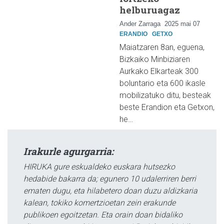
helburuagaz
Ander Zarraga
2025 mai 07
ERANDIO
GETXO
Maiatzaren 8an, eguena,
Bizkaiko Minbiziaren
Aurkako Elkarteak 300
boluntario eta 600 ikasle
mobilizatuko ditu, besteak
beste Erandion eta Getxon,
he…
Irakurle agurgarria:
HIRUKA gure eskualdeko euskara hutsezko
hedabide bakarra da; egunero 10 udalerriren berri
ematen dugu, eta hilabetero doan duzu aldizkaria
kalean, tokiko komertzioetan zein erakunde
publikoen egoitzetan. Eta orain doan bidaliko