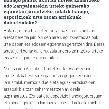
Badago planik ekintza horiek zabaltzeko
edo kanpainarekin urteko gainerako
egunetan jarraitzeko, udatik harago,
esposizioak urte osoan arriskuak
dakartzalako?
Hala da, udako hilabeteetan larruazalaren zaintzan
arreta berezia jarri ohi den arren, eguzki-erradiazioak
urte osoan eta edozein egoeratan gertatzen dira. Beraz,
arreta jarri behar da larruazala uneoro zaintzeko, urteko
edozein ingurune eta garaitan.
Minbiziaren Aurkako Elkartetik urte osoan zehar
eguzkitik babestearen garrantzia gogoratzen dugu,
larruazalak memoria duela eta eguzki-erradiazioen
erasoak bizitzan zehar metatzen ari direla
azpimarratuz. Zenbat eta esposizio handiagoa, orduan
eta handiagoak dira larruazaleko asaldurak eta minbizia