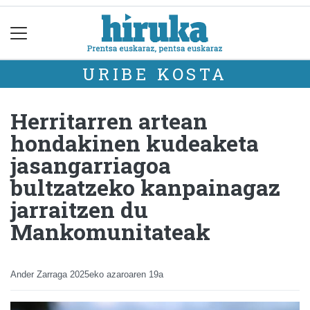
URIBE KOSTA
Herritarren artean
hondakinen kudeaketa
jasangarriagoa
bultzatzeko kanpainagaz
jarraitzen du
Mankomunitateak
Ander Zarraga
2025eko azaroaren 19a