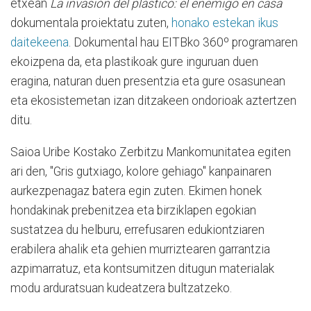
etxean
La invasión del plástico: el enemigo en casa
dokumentala proiektatu zuten,
honako estekan ikus
daitekeena
. Dokumental hau EITBko 360º programaren
ekoizpena da, eta plastikoak gure inguruan duen
eragina, naturan duen presentzia eta gure osasunean
eta ekosistemetan izan ditzakeen ondorioak aztertzen
ditu.
Saioa Uribe Kostako Zerbitzu Mankomunitatea egiten
ari den, "Gris gutxiago, kolore gehiago" kanpainaren
aurkezpenagaz batera egin zuten. Ekimen honek
hondakinak prebenitzea eta birziklapen egokian
sustatzea du helburu, errefusaren edukiontziaren
erabilera ahalik eta gehien murriztearen garrantzia
azpimarratuz, eta kontsumitzen ditugun materialak
modu arduratsuan kudeatzera bultzatzeko.