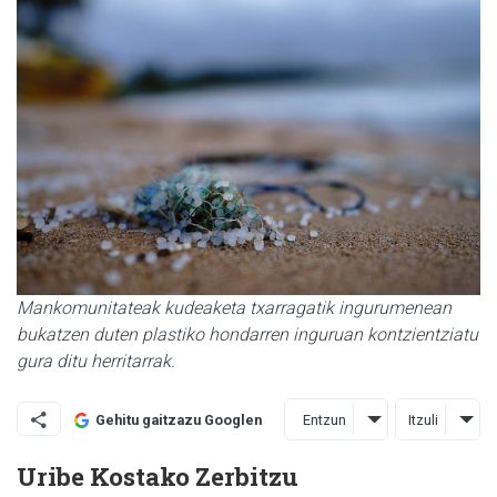
Mankomunitateak kudeaketa txarragatik ingurumenean
bukatzen duten plastiko hondarren inguruan kontzientziatu
gura ditu herritarrak.
Entzun
Itzuli
Gehitu gaitzazu Googlen
Uribe Kostako Zerbitzu