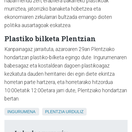
nabarmendu zen, erabilera bakarreko plastikoak
murriztea, jatorrizko banaketa hobetzea eta
ekonomiaren zirkularrari bultzada emango dioten
politika ausartagoak eskatzea.
Plastiko bilketa Plentzian
Kanpainagaz jarraituta, azaroaren 29an Plentziako
hondartzan plastiko-bilketa egingo dute. Ingurumenaren
babesagaz eta kostaldean dagoen plastikoagaz
kezkatuta dauden herritarrei dei egin diete ekintza
horretan parte hartzera, eta horretarako hitzordua
10:00etatik 12:00etara jarri dute, Plentziako hondartzan
bertan.
INGURUMENA
PLENTZIA
URDULIZ