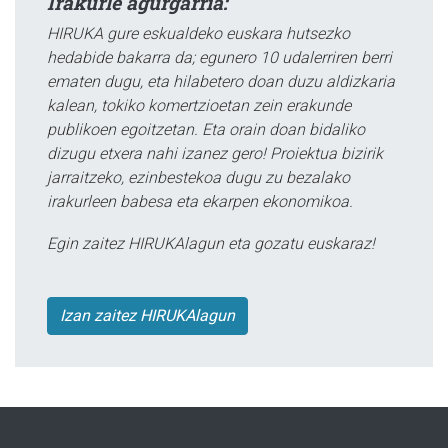
Irakurle agurgarria:
HIRUKA gure eskualdeko euskara hutsezko
hedabide bakarra da; egunero 10 udalerriren berri
ematen dugu, eta hilabetero doan duzu aldizkaria
kalean, tokiko komertzioetan zein erakunde
publikoen egoitzetan. Eta orain doan bidaliko
dizugu etxera nahi izanez gero! Proiektua bizirik
jarraitzeko, ezinbestekoa dugu zu bezalako
irakurleen babesa eta ekarpen ekonomikoa.
Egin zaitez HIRUKAlagun eta gozatu euskaraz!
Izan zaitez HIRUKAlagun