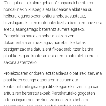
"Gris gutxiago, kolore gehiago" kanpainak herritarren
hondakinekin ikuspegia eta kudeaketa aldatzea du
helburu, egunerokoan ohitura hobeak sustatuz,
birziklagarriak diren materialei bizitza berria emanez eta
eredu jasangarriago baterantz aurrera egiteko.
Perspektiba hau ezin hobeto lotzen zen
dokumentalaren mezuagaz, horretan ikerketak,
testigantzak eta datu zientifikoak erabiltzen baitira
plastikoek gure kostetan eta eremu naturaletan eragin
sakona aztertzeko.
Proiekzioaren ondoren, eztabaida-saio bat ireki zen, eta
plastikoen egungo egoeraren inguruan eta
kontsumitzaile gisa egin ditzakegun ekintzen inguruan
aritu ziren bertaratutakoak. Partekatutako gogoeten
artean ingurumen-hezkuntza indartzeko beharra