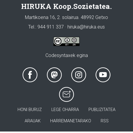
HIRUKA Koop.Sozietatea.
Martikoena 16, 2. solairua. 48992 Getxo
Tel.: 944 911 337 · hiruka@hiruka.eus
Codesyntaxek egina
HONI BURUZ
LEGE OHARRA
PUBLIZITATEA
ARAUAK
HARREMANETARAKO
RSS