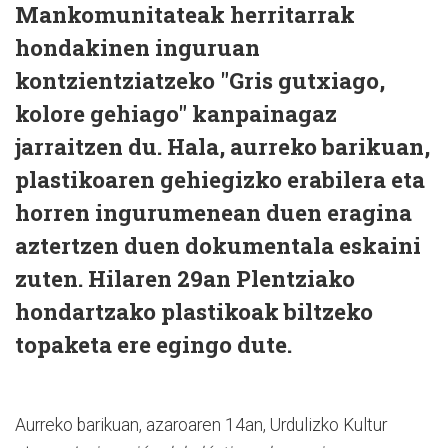
Mankomunitateak herritarrak
hondakinen inguruan
kontzientziatzeko "Gris gutxiago,
kolore gehiago" kanpainagaz
jarraitzen du. Hala, aurreko barikuan,
plastikoaren gehiegizko erabilera eta
horren ingurumenean duen eragina
aztertzen duen dokumentala eskaini
zuten. Hilaren 29an Plentziako
hondartzako plastikoak biltzeko
topaketa ere egingo dute.
Aurreko barikuan, azaroaren 14an, Urdulizko Kultur