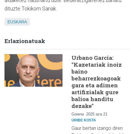
aldaketez hausnartu dute. Bederatzigarrenez banatu
dituzte Tokikom Sariak.
EUSKARA
Erlazionatuak
Urbano Garcia:
"Kazetariak inoiz
baino
beharrezkoagoak
gara eta adimen
artifizialak gure
balioa handitu
dezake"
Goiena
2025 aza 21
URIBE KOSTA
Gaur bertan izango diren