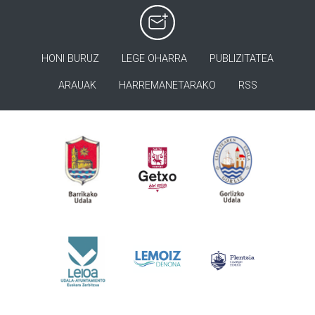
HONI BURUZ
LEGE OHARRA
PUBLIZITATEA
ARAUAK
HARREMANETARAKO
RSS