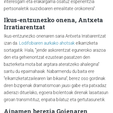
interesgarri eta erakargarria osatuz esperientzia
pertsonaletik suizidioaren errealitate orokorrera".
Ikus-entzunezko onena, Antxeta
Irratiarentzat
Ikus-entzunezko onenaren saria Antxeta Irratiarentzat
izan da.
Lodifobiaren aurkako ahotsak
elkarrizketa
sortagatik. Hala, "jende askorentzat eguneroko arazoa
den eta gehienontzat ezustean pasatzen den
bazterketa mota bat argitara ateratzeko ahalegina"
saritu du epaimahaiak. Nabarmendu du baita ere
"elkarrizketatzailearen lan bikaina", berez oso gordinak
diren bizipenak dramatismoan jausi gabe eta patxadaz
adierazi dituelako, egoera biolentoak direnak lasaitasun
giroan transmitituz, enpatia bilatuz eta gertutasunetik.
Aipamen berezia Goienaren