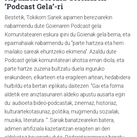
‘Podcast Gela’-ri
Bestetik, Tokikom Sariek aipamen bereziarekin
nabarmendu dute Goienaren Podcast gela.
Komunitatearen eskura ipini du Goienak gela berria, eta
epaimahaiak nabarmendu du "parte hartzea eta herri
mailako sareak ehuntzeko ekimena". Azaldu dute
Podcast gelak komunitateari ahotsa eman diola, eta
parte hartze zuzena bultzatu duela inguruko
erakundeen, elkarteen eta eragileen artean, hedabidera
hurbildu eta bertan inplikatu daitezen. "Gai eta forma
aldetik ere aniztasunaren aldeko apustu ausarta egin
du: audioeta bideo-podcastak, zinemaz, historiaz,
kulturartekotasunaz, politika, mugimendu sozialak,
musika, literatura...". Sariak banatzearekin batera,
adimen artifiziala kazetaritzan eragiten ari den