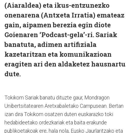
(Aiaraldea) eta ikus-entzunezko
onenarena (Antxeta Irratia) emateaz
gain, aipamen berezia egin diote
Goienaren ‘Podcast-gela’-ri. Sariak
banatuta, adimen artifiziala
kazetaritzan eta komunikazioan
eragiten ari den aldaketez hausnartu
dute.
Tokikom Sariak banatu dituzte gaur, Mondragon
Unibertsitatearen Aretxabaletako Campusean. Bertan
izan dira Tokikom osatzen duten euskarazko toki
hedabideetako ordezkariak eta baita erakunde
publikoetakoak ere, hala nola, Eusko Jaurlaritzako eta