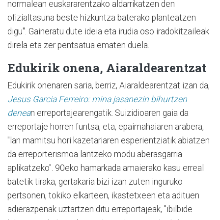
normalean euskararentzako aldarrikatzen den
ofizialtasuna beste hizkuntza baterako planteatzen
digu". Gaineratu dute ideia eta irudia oso iradokitzaileak
direla eta zer pentsatua ematen duela.
Edukirik onena, Aiaraldearentzat
Edukirik onenaren saria, berriz, Aiaraldearentzat izan da,
Jesus Garcia Ferreiro: mina jasanezin bihurtzen
denea
n erreportajearengatik. Suizidioaren gaia da
erreportaje horren funtsa, eta, epaimahaiaren arabera,
"lan mamitsu hori kazetariaren esperientziatik abiatzen
da erreporterismoa lantzeko modu aberasgarria
aplikatzeko". 90eko hamarkada amaierako kasu erreal
batetik tiraka, gertakaria bizi izan zuten inguruko
pertsonen, tokiko elkarteen, ikastetxeen eta adituen
adierazpenak uztartzen ditu erreportajeak, "ibilbide