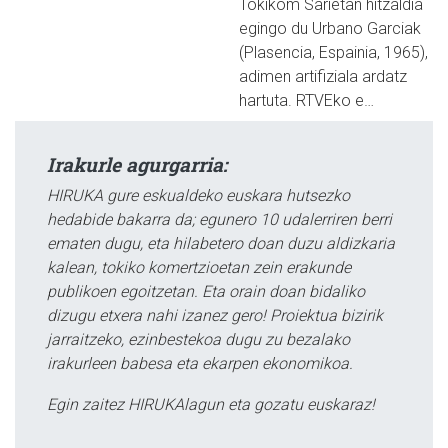
Tokikom Sarietan hitzaldia
egingo du Urbano Garciak
(Plasencia, Espainia, 1965),
adimen artifiziala ardatz
hartuta. RTVEko e…
Irakurle agurgarria:
HIRUKA gure eskualdeko euskara hutsezko
hedabide bakarra da; egunero 10 udalerriren berri
ematen dugu, eta hilabetero doan duzu aldizkaria
kalean, tokiko komertzioetan zein erakunde
publikoen egoitzetan. Eta orain doan bidaliko
dizugu etxera nahi izanez gero! Proiektua bizirik
jarraitzeko, ezinbestekoa dugu zu bezalako
irakurleen babesa eta ekarpen ekonomikoa.
Egin zaitez HIRUKAlagun eta gozatu euskaraz!