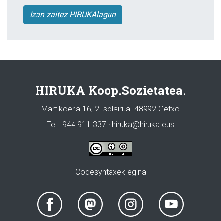
Izan zaitez HIRUKAlagun
HIRUKA Koop.Sozietatea.
Martikoena 16, 2. solairua. 48992 Getxo
Tel.: 944 911 337 · hiruka@hiruka.eus
Codesyntaxek egina