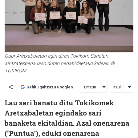
Gaur Aretxabaletan egin diren Tokikom Sarietan
aintzatespena jaso duten hedabideetako kideak. ©
TOKIKOM
Entzun
Itzuli
Gehitu gaitzazu Googlen
Lau sari banatu ditu Tokikomek
Aretxabaletan egindako sari
banaketa ekitaldian. Azal onenarena
(‘Puntua’), eduki onenarena