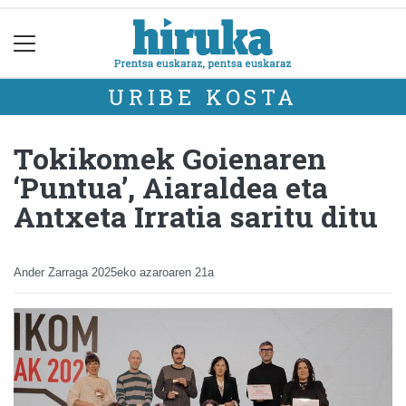
URIBE KOSTA
Tokikomek Goienaren
‘Puntua’, Aiaraldea eta
Antxeta Irratia saritu ditu
Ander Zarraga
2025eko azaroaren 21a