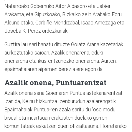
Nafarroako Gobernuko Aitor Aldasoro eta Jabier
Arakama, eta Gipuzkoako, Bizkaiko zein Arabako Foru
Aldundietako, Garbiñe Mendizabal, Isaac Amezaga eta
Joseba K. Perez ordezkariak.
Guztira lau sari banatu dituzte Goiatz Arana kazetariak
aurkeztutako saioan. Azalik onenarena, eduki
onenarena eta ikus-entzunezko onenarena. Aurten,
epaimahaiaren aipamen berezia ere egon da.
Azalik onena, Puntuarentzat
Azalik onena saria Goienaren Puntua astekariarentzat
izan da, Keinu hizkuntza izenburudun azalarengatik.
Epaimahaiak Puntua-ren azala saritu du "oso modu
bisual eta indartsuan erakusten duelako gorren
komunitateak eskatzen duen ofizialtasuna. Horretarako,