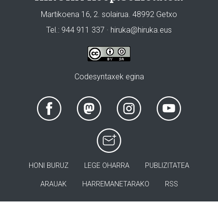
Martikoena 16, 2. solairua. 48992 Getxo
Tel.: 944 911 337 · hiruka@hiruka.eus
Codesyntaxek egina
HONI BURUZ
LEGE OHARRA
PUBLIZITATEA
ARAUAK
HARREMANETARAKO
RSS