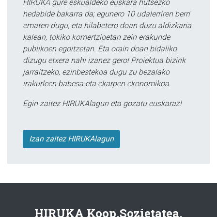
HIRUKA gure eskualdeko euskara hutsezko
hedabide bakarra da; egunero 10 udalerriren berri
ematen dugu, eta hilabetero doan duzu aldizkaria
kalean, tokiko komertzioetan zein erakunde
publikoen egoitzetan. Eta orain doan bidaliko
dizugu etxera nahi izanez gero! Proiektua bizirik
jarraitzeko, ezinbestekoa dugu zu bezalako
irakurleen babesa eta ekarpen ekonomikoa.
Egin zaitez HIRUKAlagun eta gozatu euskaraz!
Izan zaitez HIRUKAlagun
HIRUKA Koop.Sozietatea.