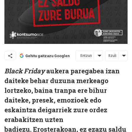
Entzun
Itzuli
Gehitu gaitzazu Googlen
Black Friday
aukera paregabea izan
daiteke behar duzuna merkeago
lortzeko, baina tranpa ere bihur
daiteke, presek, emozioek edo
eskaintza deigarriek zure ordez
erabakitzen uzten
badiezu. Erosterakoan, ez ezazu saldu