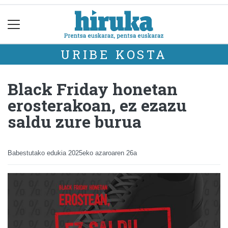
URIBE KOSTA
Black Friday honetan
erosterakoan, ez ezazu
saldu zure burua
Babestutako edukia
2025eko azaroaren 26a