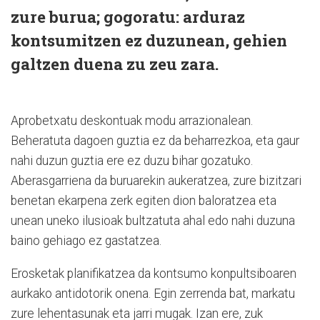
zure burua; gogoratu: arduraz
kontsumitzen ez duzunean, gehien
galtzen duena zu zeu zara.
Aprobetxatu deskontuak modu arrazionalean.
Beheratuta dagoen guztia ez da beharrezkoa, eta gaur
nahi duzun guztia ere ez duzu bihar gozatuko.
Aberasgarriena da buruarekin aukeratzea, zure bizitzari
benetan ekarpena zerk egiten dion baloratzea eta
unean uneko ilusioak bultzatuta ahal edo nahi duzuna
baino gehiago ez gastatzea.
Erosketak planifikatzea da kontsumo konpultsiboaren
aurkako antidotorik onena. Egin zerrenda bat, markatu
zure lehentasunak eta jarri mugak. Izan ere, zuk