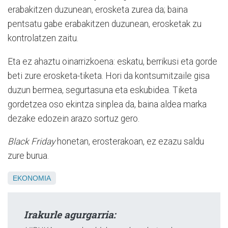
erabakitzen duzunean, erosketa zurea da; baina
pentsatu gabe erabakitzen duzunean, erosketak zu
kontrolatzen zaitu.
Eta ez ahaztu oinarrizkoena: eskatu, berrikusi eta gorde
beti zure erosketa-tiketa. Hori da kontsumitzaile gisa
duzun bermea, segurtasuna eta eskubidea. Tiketa
gordetzea oso ekintza sinplea da, baina aldea marka
dezake edozein arazo sortuz gero.
Black Friday
honetan, erosterakoan, ez ezazu saldu
zure burua.
EKONOMIA
Irakurle agurgarria: