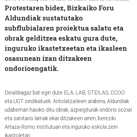
Protestaren bidez, Bizkaiko Foru
Aldundiak sustatutako
subflubialaren proiektua salatu eta
obrak gelditzea eskatu gura dute,
inguruko ikastetxeetan eta ikasleen
osasunean izan ditzakeen
ondorioengatik.
Deialdiagaz bat egin dute ELA, LAB, STEILAS, CCOO
eta UGT sindikatuek. Antolatzaileen arabera, Aldundiak
udaberrian hasiko ditu obrak, azpiegiturak ondorio sozial
eta sanitario larriak ekar ditzakeen arren, bereziki
Artaza-Romo institutuan eta inguruko eskola zein
ikastoletan.