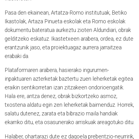
Pasa den ekainean, Artatza-Romo institutuak, Betiko
Ikastolak, Artaza Pinueta eskolak eta Romo eskolak
dokumentu bateratua aurkeztu zioten Aldundiari, obrak
gelditzeko eskatuz. Ikastetxeen arabera, ordea, ez dute
erantzunik jaso, eta proiektuagaz aurrera jarraitzea
erabaki da.
Plataformaren arabera, hasierako ingurumen-
inpaktuaren azterketak baztertu zuen leherketak egitea
eraikin sentikorretan izan zitzakeen ondorioengatik.
Hala ere, antza denez, obrak bizkortzeko asmoz,
txostena aldatu egin zen leherketak baimenduz. Horrek,
salatu dutenez, zarata eta bibrazio maila handiak
ekarriko ditu, eta osasunerako arriskuak areagotuko ditu.
Halaber, ohartarazi dute ez dagoela prebentzio-neurririk,