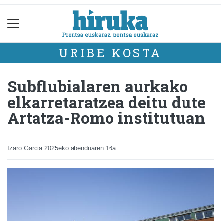
URIBE KOSTA
Subflubialaren aurkako
elkarretaratzea deitu dute
Artatza-Romo institutuan
Izaro Garcia
2025eko abenduaren 16a