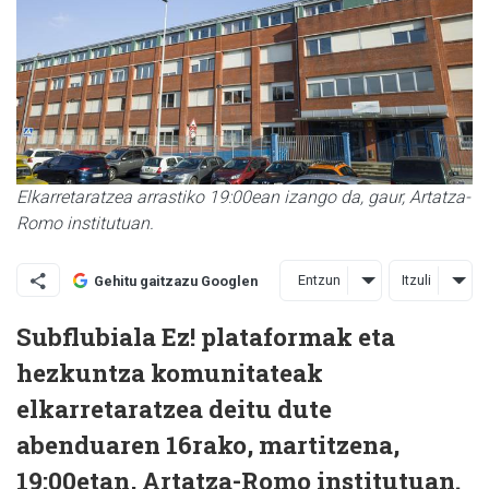
Elkarretaratzea arrastiko 19:00ean izango da, gaur, Artatza-
Romo institutuan.
Entzun
Itzuli
Gehitu gaitzazu Googlen
Subflubiala Ez! plataformak eta
hezkuntza komunitateak
elkarretaratzea deitu dute
abenduaren 16rako, martitzena,
19:00etan, Artatza-Romo institutuan.