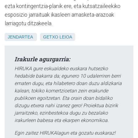
ezta kontingentzia-planik ere, eta kutsatzaileekiko
esposizio jarraituak ikasleen arnasketa-arazoak
larriagotu ditzakeela.
JENDARTEA
GETXO
LEIOA
Irakurle agurgarria:
HIRUKA gure eskualdeko euskara hutsezko
hedabide bakarra da; egunero 10 udalerriren berri
ematen dugu, eta hilabetero doan duzu aldizkaria
kalean, tokiko komertzioetan zein erakunde
publikoen egoitzetan. Eta orain doan bidaliko
dizugu etxera nahi izanez gero! Proiektua bizirik
jarraitzeko, ezinbestekoa dugu zu bezalako
irakurleen babesa eta ekarpen ekonomikoa.
Egin zaitez HIRUKAlagun eta gozatu euskaraz!