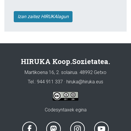
Izan zaitez HIRUKAlagun
HIRUKA Koop.Sozietatea.
Martikoena 16, 2. solairua. 48992 Getxo
Tel.: 944 911 337 · hiruka@hiruka.eus
Codesyntaxek egina