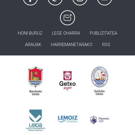
HONI BURUZ
LEGE OHARRA
PUBLIZITATEA
ARAUAK
HARREMANETARAKO
RSS