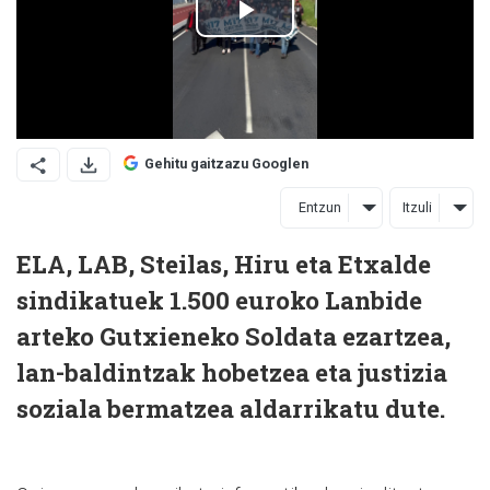
Gehitu gaitzazu Googlen
Entzun
Itzuli
ELA, LAB, Steilas, Hiru eta Etxalde
sindikatuek 1.500 euroko Lanbide
arteko Gutxieneko Soldata ezartzea,
lan-baldintzak hobetzea eta justizia
soziala bermatzea aldarrikatu dute.