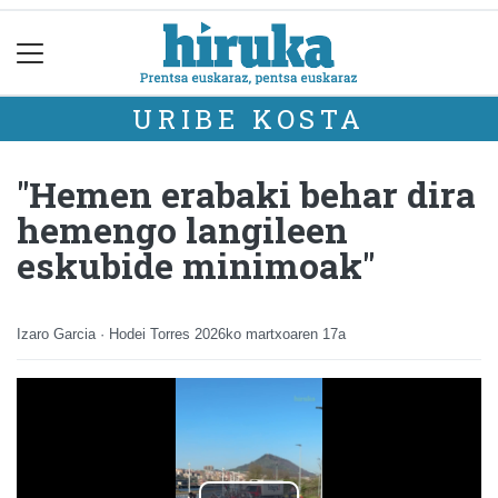
URIBE KOSTA
"Hemen erabaki behar dira
hemengo langileen
eskubide minimoak"
Izaro Garcia · Hodei Torres
2026ko martxoaren 17a