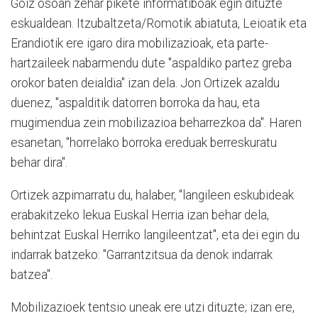
Goiz osoan zehar pikete informatiboak egin dituzte
eskualdean. Itzubaltzeta/Romotik abiatuta, Leioatik eta
Erandiotik ere igaro dira mobilizazioak, eta parte-
hartzaileek nabarmendu dute "aspaldiko partez greba
orokor baten deialdia" izan dela. Jon Ortizek azaldu
duenez, "aspalditik datorren borroka da hau, eta
mugimendua zein mobilizazioa beharrezkoa da". Haren
esanetan, "horrelako borroka ereduak berreskuratu
behar dira".
Ortizek azpimarratu du, halaber, "langileen eskubideak
erabakitzeko lekua Euskal Herria izan behar dela,
behintzat Euskal Herriko langileentzat", eta dei egin du
indarrak batzeko: "Garrantzitsua da denok indarrak
batzea".
Mobilizazioek tentsio uneak ere utzi dituzte; izan ere,