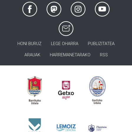
HONI BURUZ
LEGE OHARRA
PUBLIZITATEA
ARAUAK
HARREMANETARAKO
RSS