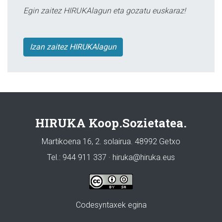
Egin zaitez HIRUKAlagun eta gozatu euskaraz!
Izan zaitez HIRUKAlagun
HIRUKA Koop.Sozietatea.
Martikoena 16, 2. solairua. 48992 Getxo
Tel.: 944 911 337 · hiruka@hiruka.eus
Codesyntaxek egina