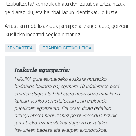
Itzubaltzeta/Romotik abiatu den zutabea Ertzaintzak
geldiarazi du, eta hainbat lagun identifikatu dituzte.
Arrastian mobilizazioek jarraipena izango dute, goizean
ikusitako indarrari segida emanez.
JENDARTEA
ERANDIO
GETXO
LEIOA
Irakurle agurgarria:
HIRUKA gure eskualdeko euskara hutsezko
hedabide bakarra da; egunero 10 udalerriren berri
ematen dugu, eta hilabetero doan duzu aldizkaria
kalean, tokiko komertzioetan zein erakunde
publikoen egoitzetan. Eta orain doan bidaliko
dizugu etxera nahi izanez gero! Proiektua bizirik
jarraitzeko, ezinbestekoa dugu zu bezalako
irakurleen babesa eta ekarpen ekonomikoa.