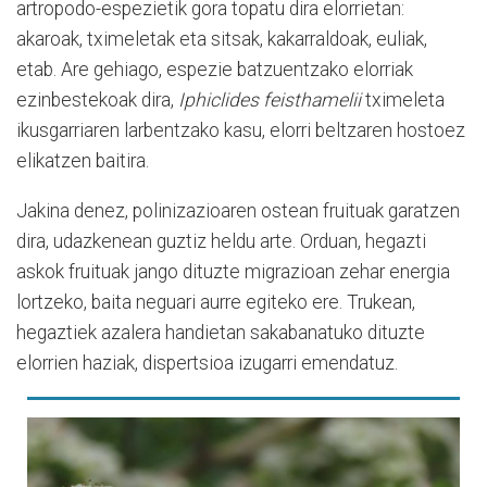
artropodo-espezietik gora topatu dira elorrietan:
akaroak, tximeletak eta sitsak, kakarraldoak, euliak,
etab. Are gehiago, espezie batzuentzako elorriak
ezinbestekoak dira,
Iphiclides feisthamelii
tximeleta
ikusgarriaren larbentzako kasu, elorri beltzaren hostoez
elikatzen baitira.
Jakina denez, polinizazioaren ostean fruituak garatzen
dira, udazkenean guztiz heldu arte. Orduan, hegazti
askok fruituak jango dituzte migrazioan zehar energia
lortzeko, baita neguari aurre egiteko ere. Trukean,
hegaztiek azalera handietan sakabanatuko dituzte
elorrien haziak, dispertsioa izugarri emendatuz.