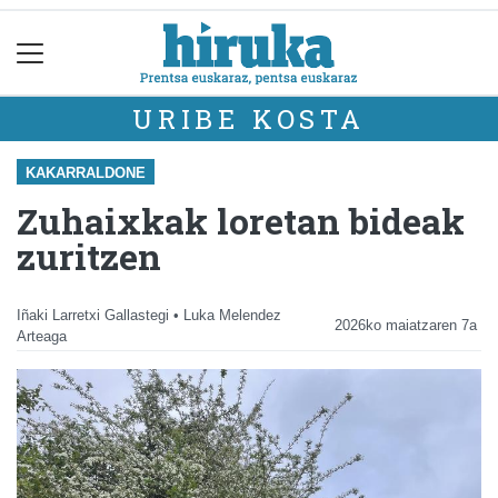
URIBE KOSTA
KAKARRALDONE
Zuhaixkak loretan bideak
zuritzen
Iñaki Larretxi Gallastegi • Luka Melendez
2026ko maiatzaren 7a
Arteaga