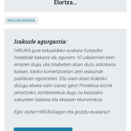
Elortza...
INGURUMENA
Irakurle agurgarria:
HIRUKA gure eskualdeko euskara hutsezko
hedabide bakarra da; egunero 10 udalerriren berri
ematen dugu, eta hilabetero doan duzu aldizkaria
kalean, tokiko komertzioetan zein erakunde
publikoen egoitzetan. Eta orain doan bidaliko
dizugu etxera nahi izanez gero! Proiektua bizirik
jarraitzeko, ezinbestekoa dugu zu bezalako
irakurleen babesa eta ekarpen ekonomikoa.
Egin zaitez HIRUKAlagun eta gozatu euskaraz!