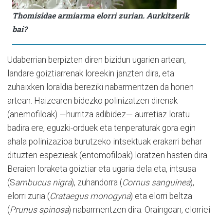
Thomisidae armiarma elorri zurian. Aurkitzerik
bai?
Udaberrian berpizten diren bizidun ugarien artean,
landare goiztiarrenak loreekin janzten dira, eta
zuhaixken loraldia bereziki nabarmentzen da horien
artean. Haizearen bidezko polinizatzen direnak
(anemofiloak) —hurritza adibidez— aurretiaz loratu
badira ere, eguzki-orduek eta tenperaturak gora egin
ahala polinizazioa burutzeko intsektuak erakarri behar
dituzten espezieak (entomofiloak) loratzen hasten dira.
Beraien loraketa goiztiar eta ugaria dela eta, intsusa
(S
ambucus nigra
), zuhandorra (
Cornus sanguinea
),
elorri zuria (
Crataegus monogyna
) eta elorri beltza
(
Prunus spinosa
) nabarmentzen dira. Oraingoan, elorriei