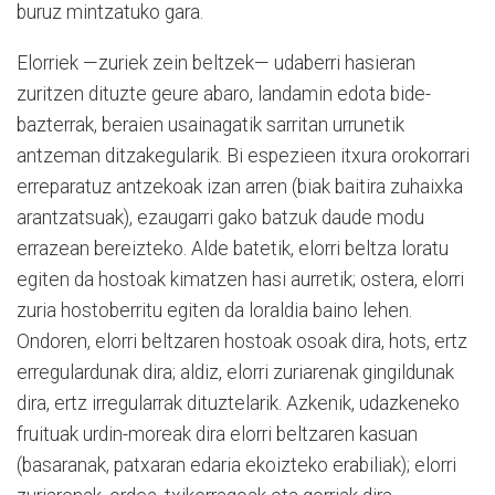
buruz mintzatuko gara.
Elorriek —zuriek zein beltzek— udaberri hasieran
zuritzen dituzte geure abaro, landamin edota bide-
bazterrak, beraien usainagatik sarritan urrunetik
antzeman ditzakegularik. Bi espezieen itxura orokorrari
erreparatuz antzekoak izan arren (biak baitira zuhaixka
arantzatsuak), ezaugarri gako batzuk daude modu
errazean bereizteko. Alde batetik, elorri beltza loratu
egiten da hostoak kimatzen hasi aurretik; ostera, elorri
zuria hostoberritu egiten da loraldia baino lehen.
Ondoren, elorri beltzaren hostoak osoak dira, hots, ertz
erregulardunak dira; aldiz, elorri zuriarenak gingildunak
dira, ertz irregularrak dituztelarik. Azkenik, udazkeneko
fruituak urdin-moreak dira elorri beltzaren kasuan
(basaranak, patxaran edaria ekoizteko erabiliak); elorri