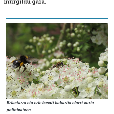
murgildu gara.
Erlastarra eta erle basati bakartia elorri zuria
polinizatzen.