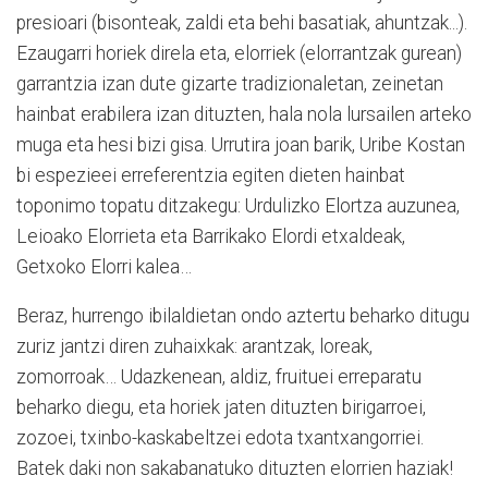
presioari (bisonteak, zaldi eta behi basatiak, ahuntzak...).
Ezaugarri horiek direla eta, elorriek (elorrantzak gurean)
garrantzia izan dute gizarte tradizionaletan, zeinetan
hainbat erabilera izan dituzten, hala nola lursailen arteko
muga eta hesi bizi gisa. Urrutira joan barik, Uribe Kostan
bi espezieei erreferentzia egiten dieten hainbat
toponimo topatu ditzakegu: Urdulizko Elortza auzunea,
Leioako Elorrieta eta Barrikako Elordi etxaldeak,
Getxoko Elorri kalea…
Beraz, hurrengo ibilaldietan ondo aztertu beharko ditugu
zuriz jantzi diren zuhaixkak: arantzak, loreak,
zomorroak… Udazkenean, aldiz, fruituei erreparatu
beharko diegu, eta horiek jaten dituzten birigarroei,
zozoei, txinbo-kaskabeltzei edota txantxangorriei.
Batek daki non sakabanatuko dituzten elorrien haziak!