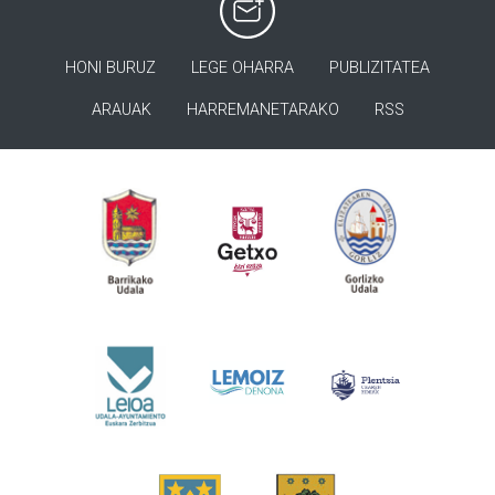
HONI BURUZ
LEGE OHARRA
PUBLIZITATEA
ARAUAK
HARREMANETARAKO
RSS