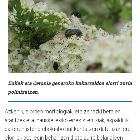
Euliak eta
Cetonia
generoko kakarraldoa elorri zuria
polinizatzen.
Azkenik, elorrien morfologiak, eta zehazki beraien
arantzek eta inausketekiko erresistentziak, aspalditik
datorren istorio ebolutibo bat kontatzen dute; izan ere,
elorriek beti egin behar izan diote aurre belarjaleen