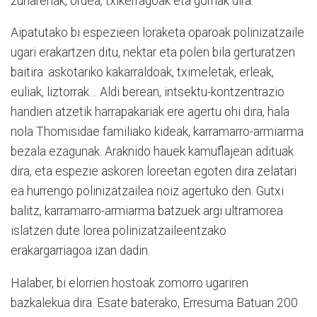
zuriarenak, ordea, txikerragoak eta gorriak dira.
Aipatutako bi espezieen loraketa oparoak polinizatzaile
ugari erakartzen ditu, nektar eta polen bila gerturatzen
baitira: askotariko kakarraldoak, tximeletak, erleak,
euliak, liztorrak… Aldi berean, intsektu-kontzentrazio
handien atzetik harrapakariak ere agertu ohi dira, hala
nola Thomisidae familiako kideak, karramarro-armiarma
bezala ezagunak. Araknido hauek kamuflajean adituak
dira, eta espezie askoren loreetan egoten dira zelatari
ea hurrengo polinizatzailea noiz agertuko den. Gutxi
balitz, karramarro-armiarma batzuek argi ultramorea
islatzen dute lorea polinizatzaileentzako
erakargarriagoa izan dadin.
Halaber, bi elorrien hostoak zomorro ugariren
bazkalekua dira. Esate baterako, Erresuma Batuan 200