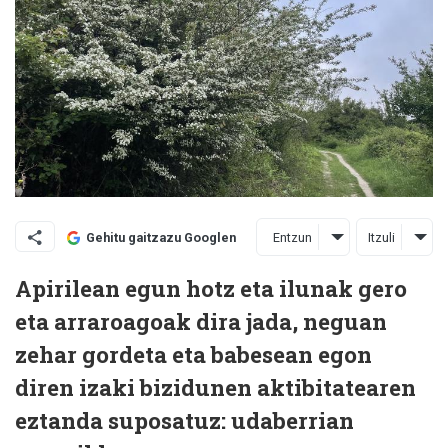
Entzun
Itzuli
Gehitu gaitzazu Googlen
Apirilean egun hotz eta ilunak gero
eta arraroagoak dira jada, neguan
zehar gordeta eta babesean egon
diren izaki bizidunen aktibitatearen
eztanda suposatuz: udaberrian