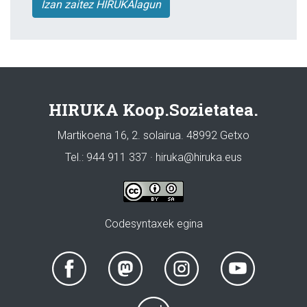
Izan zaitez HIRUKAlagun
HIRUKA Koop.Sozietatea.
Martikoena 16, 2. solairua. 48992 Getxo
Tel.: 944 911 337 · hiruka@hiruka.eus
Codesyntaxek egina