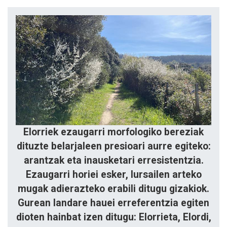
Elorriek ezaugarri morfologiko bereziak
dituzte belarjaleen presioari aurre egiteko:
arantzak eta inausketari erresistentzia.
Ezaugarri horiei esker, lursailen arteko
mugak adierazteko erabili ditugu gizakiok.
Gurean landare hauei erreferentzia egiten
dioten hainbat izen ditugu: Elorrieta, Elordi,