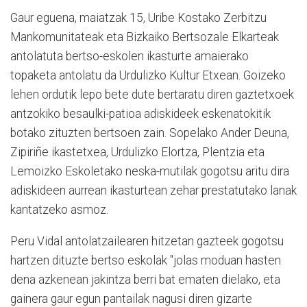
Gaur eguena, maiatzak 15, Uribe Kostako Zerbitzu
Mankomunitateak eta Bizkaiko Bertsozale Elkarteak
antolatuta bertso-eskolen ikasturte amaierako
topaketa antolatu da Urdulizko Kultur Etxean. Goizeko
lehen ordutik lepo bete dute bertaratu diren gaztetxoek
antzokiko besaulki-patioa adiskideek eskenatokitik
botako zituzten bertsoen zain. Sopelako Ander Deuna,
Zipiriñe ikastetxea, Urdulizko Elortza, Plentzia eta
Lemoizko Eskoletako neska-mutilak gogotsu aritu dira
adiskideen aurrean ikasturtean zehar prestatutako lanak
kantatzeko asmoz.
Peru Vidal antolatzailearen hitzetan gazteek gogotsu
hartzen dituzte bertso eskolak "jolas moduan hasten
dena azkenean jakintza berri bat ematen dielako, eta
gainera gaur egun pantailak nagusi diren gizarte