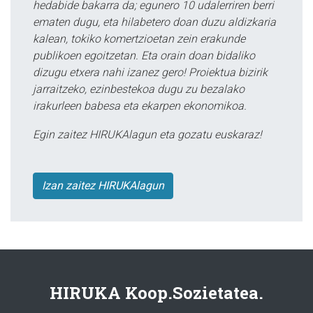
hedabide bakarra da; egunero 10 udalerriren berri
ematen dugu, eta hilabetero doan duzu aldizkaria
kalean, tokiko komertzioetan zein erakunde
publikoen egoitzetan. Eta orain doan bidaliko
dizugu etxera nahi izanez gero! Proiektua bizirik
jarraitzeko, ezinbestekoa dugu zu bezalako
irakurleen babesa eta ekarpen ekonomikoa.
Egin zaitez HIRUKAlagun eta gozatu euskaraz!
Izan zaitez HIRUKAlagun
HIRUKA Koop.Sozietatea.