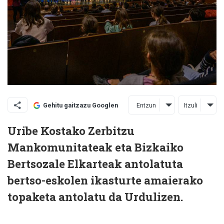
Entzun
Itzuli
Gehitu gaitzazu Googlen
Uribe Kostako Zerbitzu
Mankomunitateak eta Bizkaiko
Bertsozale Elkarteak antolatuta
bertso-eskolen ikasturte amaierako
topaketa antolatu da Urdulizen.