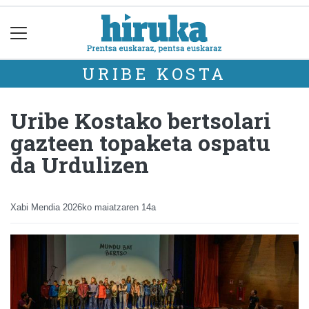
URIBE KOSTA
Uribe Kostako bertsolari
gazteen topaketa ospatu
da Urdulizen
Xabi Mendia
2026ko maiatzaren 14a