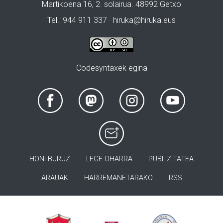
Martikoena 16, 2. solairua. 48992 Getxo
Tel.: 944 911 337 · hiruka@hiruka.eus
Codesyntaxek egina
HONI BURUZ
LEGE OHARRA
PUBLIZITATEA
ARAUAK
HARREMANETARAKO
RSS