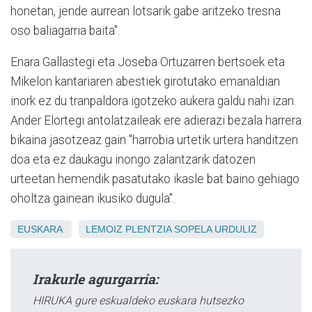
honetan, jende aurrean lotsarik gabe aritzeko tresna
oso baliagarria baita".
Enara Gallastegi eta Joseba Ortuzarren bertsoek eta
Mikelon kantariaren abestiek girotutako emanaldian
inork ez du tranpaldora igotzeko aukera galdu nahi izan.
Ander Elortegi antolatzaileak ere adierazi bezala harrera
bikaina jasotzeaz gain "harrobia urtetik urtera handitzen
doa eta ez daukagu inongo zalantzarik datozen
urteetan hemendik pasatutako ikasle bat baino gehiago
oholtza gainean ikusiko dugula".
EUSKARA
LEMOIZ
PLENTZIA
SOPELA
URDULIZ
Irakurle agurgarria:
HIRUKA gure eskualdeko euskara hutsezko