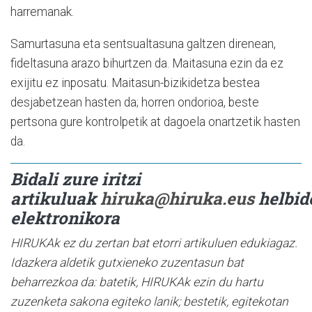
harremanak.
Samurtasuna eta sentsualtasuna galtzen direnean,
fideltasuna arazo bihurtzen da. Maitasuna ezin da ez
exijitu ez inposatu. Maitasun-bizikidetza bestea
desjabetzean hasten da; horren ondorioa, beste
pertsona gure kontrolpetik at dagoela onartzetik hasten
da.
Bidali zure iritzi
artikuluak
hiruka@hiruka.eus
helbid
elektronikora
HIRUKAk ez du zertan bat etorri artikuluen edukiagaz.
Idazkera aldetik gutxieneko zuzentasun bat
beharrezkoa da: batetik, HIRUKAk ezin du hartu
zuzenketa sakona egiteko lanik; bestetik, egitekotan