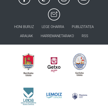
HONI BURUZ
LEGE OHARRA
PUBLIZITATEA
ARAUAK
HARREMANETARAKO
RSS