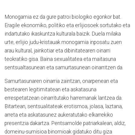
Monogamia ez da gure patroi biologiko egonkor bat.
Eragile ekonomiko, politiko eta erlijiosoek sortutako eta
indartutako ikaskuntza kulturala baizik. Duela milaka
urte, erlijio judu-kristauak monogamia inposatu zuen
arau kultural, jainkotiar eta dibinitatearen oinarri
teokratiko gisa. Baina sexualitatea eta maitasuna
sentsualtasunean eta samurtasunean oinarritzen da.
Samurtasunaren oinarria zaintzan, onarpenean eta
bestearen legitimitatean eta askatasuna
errespetatzean oinarritutako harremanak lantzea da.
Bitartean, sentsualitateak erotismoa, jolasa, laztana,
arreta eta askatasunez aukeratutako elkarrekiko
presentzia dakartza. Pentsamolde patriarkalean, aldiz,
domeinu-sumisioa binomioak gidatuko ditu giza