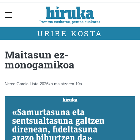
URIBE KOSTA
Maitasun ez-
monogamikoa
Nerea Garcia Liste
2026ko maiatzaren 19a