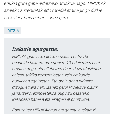
edukia gura gabe aldatzeko arriskua dago. HIRUKAk
azaleko zuzenketak edo moldaketak egingo dizkie
artikuluei, hala behar izanez gero.
IRITZIA
Irakurle agurgarria:
HIRUKA gure eskualdeko euskara hutsezko
hedabide bakarra da; egunero 10 udalerriren berri
ematen dugu, eta hilabetero doan duzu aldizkaria
kalean, tokiko komertzioetan zein erakunde
publikoen egoitzetan. Eta orain doan bidaliko
dizugu etxera nahi izanez gero! Proiektua bizirik
jarraitzeko, ezinbestekoa dugu zu bezalako
irakurleen babesa eta ekarpen ekonomikoa.
Egin zaitez HIRUKAlagun eta gozatu euskaraz!