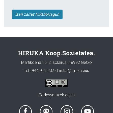
Izan zaitez HIRUKAlagun
HIRUKA Koop.Sozietatea.
Martikoena 16, 2. solairua. 48992 Getxo
Tel.: 944 911 337 · hiruka@hiruka.eus
Codesyntaxek egina