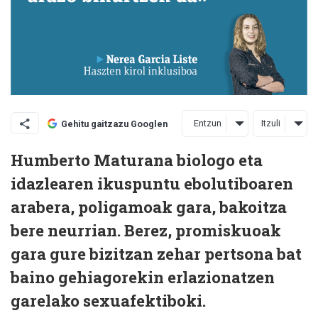
Entzun
Itzuli
Gehitu gaitzazu Googlen
H
umberto Maturana biologo eta
idazlearen ikuspuntu ebolutiboaren
arabera, poligamoak gara, bakoitza
bere neurrian. Berez, promiskuoak
gara gure bizitzan zehar pertsona bat
baino gehiagorekin erlazionatzen
garelako sexuafektiboki.