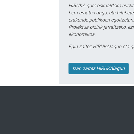
HIRUKA gure eskualdeko euskar
berri ematen dugu, eta hilabet
erakunde publikoen egoitzetan.
Proiektua bizirik jarraitzeko, 
ekonomikoa.
Egin zaitez HIRUKAlagun eta g
Izan zaitez HIRUKAlagun