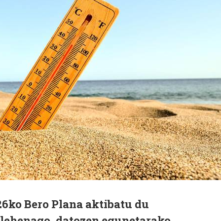
26ko Bero Plana aktibatu du
 lehenago, datozen egunetarako