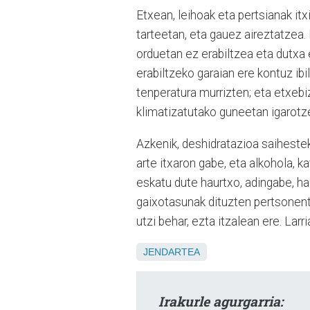
Etxean, leihoak eta pertsianak i
tarteetan, eta gauez aireztatzea
orduetan ez erabiltzea eta dutxa
erabiltzeko garaian ere kontuz ibi
tenperatura murrizten; eta etxeb
klimatizatutako guneetan igarotze
Azkenik, deshidratazioa saihestek
arte itxaron gabe, eta alkohola, 
eskatu dute haurtxo, adingabe, 
gaixotasunak dituzten pertsonentza
utzi behar, ezta itzalean ere. Lar
JENDARTEA
Irakurle agurgarria: