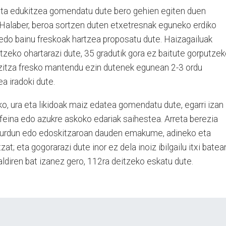
txita edukitzea gomendatu dute bero gehien egiten duen
. Halaber, beroa sortzen duten etxetresnak eguneko erdiko
 edo bainu freskoak hartzea proposatu dute. Haizagailuak
ltzeko ohartarazi dute, 35 gradutik gora ez baitute gorputze
izitza fresko mantendu ezin dutenek egunean 2-3 ordu
a iradoki dute.
o, ura eta likidoak maiz edatea gomendatu dute, egarri izan
kafeina edo azukre askoko edariak saihestea. Arreta berezia
haurdun edo edoskitzaroan dauden emakume, adineko eta
t; eta gogorarazi dute inor ez dela inoiz ibilgailu itxi batea
rialdiren bat izanez gero, 112ra deitzeko eskatu dute.