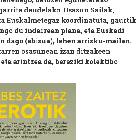
garrita daudelako. Osasun Sailak,
ta Euskalmetegaz koordinatuta, gaurtik
zango du indarrean plana, eta Euskadi
 dago (abisua), lehen arrisku-mailan.
tarren osasunean izan ditzakeen
eta arintzea da, bereziki kolektibo