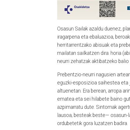
Osasun Sailak azaldu duenez, plan
iragarpena eta ebaluazioa, beroa
herritarrentzako abisuak eta pre
mailatan sailkatzen dira: horia (abi
neurri zehatzak aktibatzeko balio 
Prebentzio-neurri nagusien arte
eguzki-esposizioa saihestea eta ja
altuenetan. Era berean, arropa ari
ematea eta sei hilabete baino gu
azpimarratu dute. Sintomak agert
lausoa, besteak beste— osasun-la
ordubetetik gora luzatzen badira.