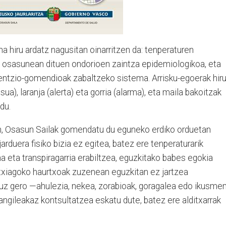
a hiru ardatz nagusitan oinarritzen da: tenperaturen
k osasunean dituen ondorioen zaintza epidemiologikoa, eta
bentzio-gomendioak zabaltzeko sistema. Arrisku-egoerak hir
sua), laranja (alerta) eta gorria (alarma), eta maila bakoitzak
du.
an, Osasun Sailak gomendatu du eguneko erdiko orduetan
rduera fisiko bizia ez egitea, batez ere tenperaturarik
na eta transpiragarria erabiltzea, eguzkitako babes egokia
txiagoko haurtxoak zuzenean eguzkitan ez jartzea
uz gero —ahulezia, nekea, zorabioak, goragalea edo ikusme
ngileakaz kontsultatzea eskatu dute, batez ere alditxarrak