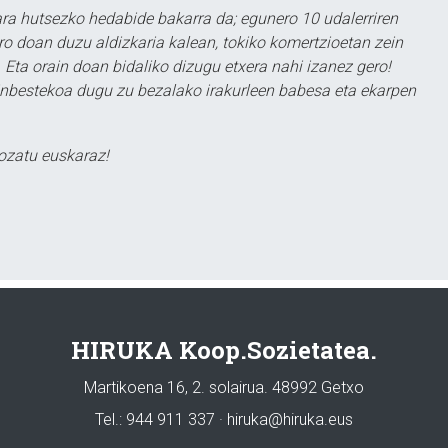
a hutsezko hedabide bakarra da; egunero 10 udalerriren
ero doan duzu aldizkaria kalean, tokiko komertzioetan zein
 Eta orain doan bidaliko dizugu etxera nahi izanez gero!
ezinbestekoa dugu zu bezalako irakurleen babesa eta ekarpen
ozatu euskaraz!
HIRUKA Koop.Sozietatea.
Martikoena 16, 2. solairua. 48992 Getxo
Tel.: 944 911 337 · hiruka@hiruka.eus