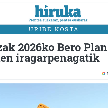
URIBE KOSTA
zak 2026ko Bero Plan
uen iragarpenagatik