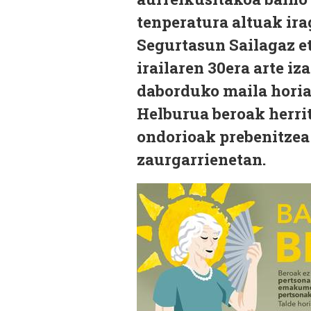
tenperatura altuak ira
Segurtasun Sailagaz e
irailaren 30era arte i
daborduko maila horian
Helburua beroak herri
ondorioak prebenitzea 
zaurgarrienetan.