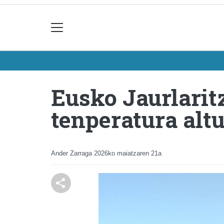
Eusko Jaurlarit
tenperatura alt
Ander Zarraga
2026ko maiatzaren 21a