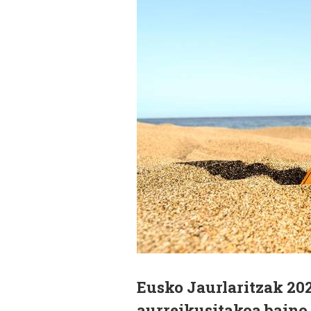
Eusko Jaurlaritzak 20
aurreikusitakoa baino