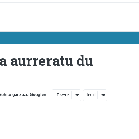
a aurreratu du
Gehitu gaitzazu Googlen
Entzun
Itzuli