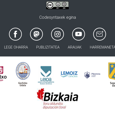
Codesyntaxek egina
LEGE OHARRA
PUBLIZITATEA
ARAUAK
HARREMANET