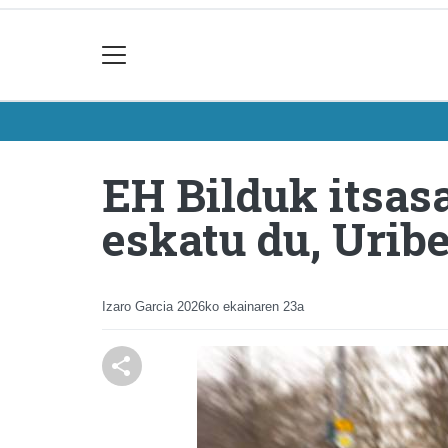
EH Bilduk itsas
eskatu du, Uribe
Izaro Garcia
2026ko ekainaren 23a