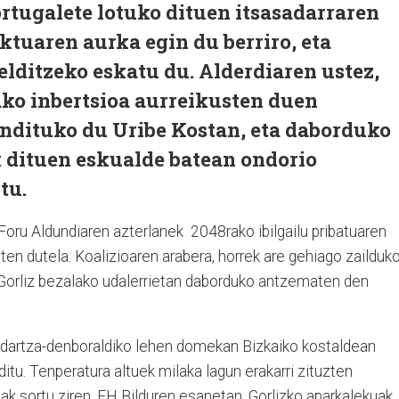
rtugalete lotuko dituen itsasadarraren
ktuaren aurka egin du berriro, eta
elditzeko eskatu du. Alderdiaren ustez,
ako inbertsioa aurreikusten duen
andituko du Uribe Kostan, eta daborduko
dituen eskualde batean ondorio
tu.
Foru Aldundiaren azterlanek 2048rako ibilgailu pribatuaren
ten dutela. Koalizioaren arabera, horrek are gehiago zailduk
 Gorliz bezalako udalerrietan daborduko antzematen den
ndartza-denboraldiko lehen domekan Bizkaiko kostaldean
itu. Tenperatura altuek milaka lagun erakarri zituzten
iak sortu ziren. EH Bilduren esanetan, Gorlizko aparkalekuak