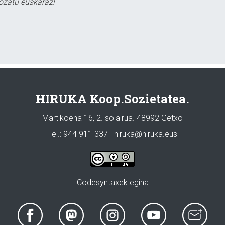
ozatu euskaraz!
HIRUKA Koop.Sozietatea.
Martikoena 16, 2. solairua. 48992 Getxo
Tel.: 944 911 337 · hiruka@hiruka.eus
Codesyntaxek egina