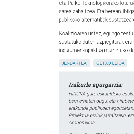
eta Parke Teknologikorako lotura
sarea zabaltzea. Era berean, ibil
publikoko alternatibak sustatzear
Koalizioaren ustez, egungo testui
sustatuko duten azpiegiturak eraik
ingurumen-inpaktua murriztuko du
JENDARTEA
GETXO
LEIOA
Irakurle agurgarria:
HIRUKA gure eskualdeko euskar
berri ematen dugu, eta hilabet
erakunde publikoen egoitzetan.
Proiektua bizirik jarraitzeko, 
ekonomikoa.