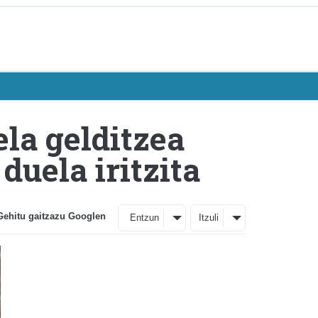
la gelditzea
duela iritzita
Gehitu gaitzazu Googlen
Entzun
Itzuli