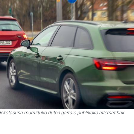
dekotasuna murriztuko duten garraio publikoko alternatibak