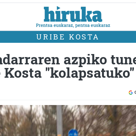
URIBE KOSTA
adarraren azpiko tune
 Kosta "kolapsatuko" 