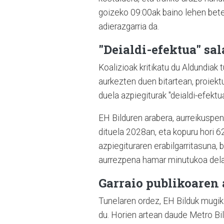
goizeko 09:00ak baino lehen bete
adierazgarria da.
"Deialdi-efektua" sal
Koalizioak kritikatu du Aldundiak 
aurkezten duen bitartean, proiek
duela azpiegiturak "deialdi-efektua
EH Bilduren arabera, aurreikuspen
dituela 2028an, eta kopuru hori 62
azpiegituraren erabilgarritasuna,
aurrezpena hamar minutukoa dela
Garraio publikoaren
Tunelaren ordez, EH Bilduk mugik
du. Horien artean daude Metro Bi