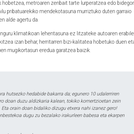
k hobetzea, metroaren zenbait tarte lurperatzea edo bidegor
gailu pribatuarekiko mendekotasuna murriztuko duten garraio
en alde agertu da.
nguru klimatikoan lehentasuna ez litzateke autoaren erabile
itzea izan behar, herritarren bizi-kalitatea hobetuko duen et
en mugikortasun eredua garatzea baizik.
a hutsezko hedabide bakarra da; egunero 10 udalerriren
ero doan duzu aldizkaria kalean, tokiko komertzioetan zein
 Eta orain doan bidaliko dizugu etxera nahi izanez gero!
ezinbestekoa dugu zu bezalako irakurleen babesa eta ekarpen