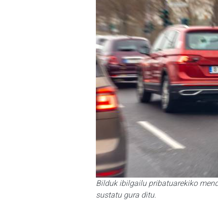
Bilduk ibilgailu pribatuarekiko men
sustatu gura ditu.