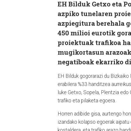
EH Bilduk Getxo eta Po
azpiko tunelaren proie
azpiegitura berehala g
450 milioi eurotik gor
proiektuak trafikoa h
mugikortasun arazoak 
negatiboak ekarriko di
EH Bilduk gogorarazi du Bizkaiko 
erabilera %33 handitzea aurreikus
luke Getxo, Sopela, Plentzia edo
trafiko eta pilaketa egoera.
Horren adibide gisa, aurtengo ho
izandako kolapso egoerak aipatu d
kostaldera, eta trafiko arazo hand