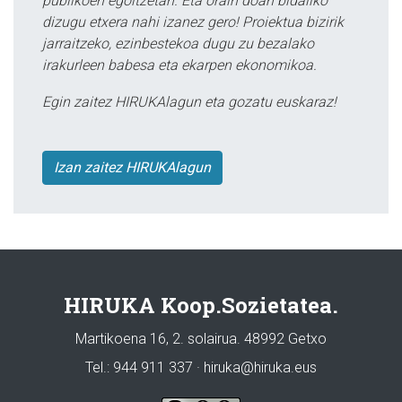
publikoen egoitzetan. Eta orain doan bidaliko
dizugu etxera nahi izanez gero! Proiektua bizirik
jarraitzeko, ezinbestekoa dugu zu bezalako
irakurleen babesa eta ekarpen ekonomikoa.
Egin zaitez HIRUKAlagun eta gozatu euskaraz!
Izan zaitez HIRUKAlagun
HIRUKA Koop.Sozietatea.
Martikoena 16, 2. solairua. 48992 Getxo
Tel.: 944 911 337 · hiruka@hiruka.eus