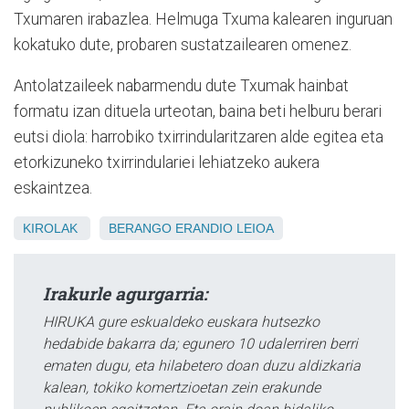
Txumaren irabazlea. Helmuga Txuma kalearen inguruan
kokatuko dute, probaren sustatzailearen omenez.
Antolatzaileek nabarmendu dute Txumak hainbat
formatu izan dituela urteotan, baina beti helburu berari
eutsi diola: harrobiko txirrindularitzaren alde egitea eta
etorkizuneko txirrindulariei lehiatzeko aukera
eskaintzea.
KIROLAK
BERANGO
ERANDIO
LEIOA
Irakurle agurgarria:
HIRUKA gure eskualdeko euskara hutsezko
hedabide bakarra da; egunero 10 udalerriren berri
ematen dugu, eta hilabetero doan duzu aldizkaria
kalean, tokiko komertzioetan zein erakunde