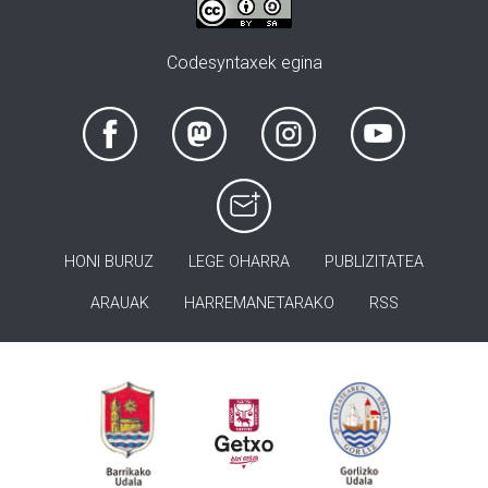
Codesyntaxek egina
HONI BURUZ
LEGE OHARRA
PUBLIZITATEA
ARAUAK
HARREMANETARAKO
RSS