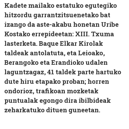
Kadete mailako estatuko egutegiko
hitzordu garrantzitsuenetako bat
izango da aste-akabu honetan Uribe
Kostako errepideetan: XIII. Txuma
lasterketa. Baque Elkar Kirolak
taldeak antolatuta, eta Leioako,
Berangoko eta Erandioko udalen
laguntzagaz, 41 taldek parte hartuko
dute hiru etapako proban; horren
ondorioz, trafikoan mozketak
puntualak egongo dira ibilbideak
zeharkatuko dituen guneetan.