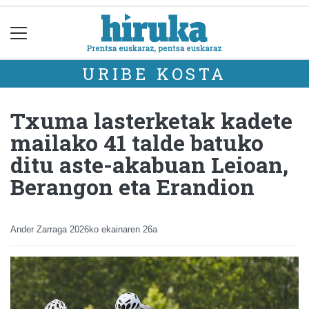
URIBE KOSTA
Txuma lasterketak kadete
mailako 41 talde batuko
ditu aste-akabuan Leioan,
Berangon eta Erandion
Ander Zarraga
2026ko ekainaren 26a