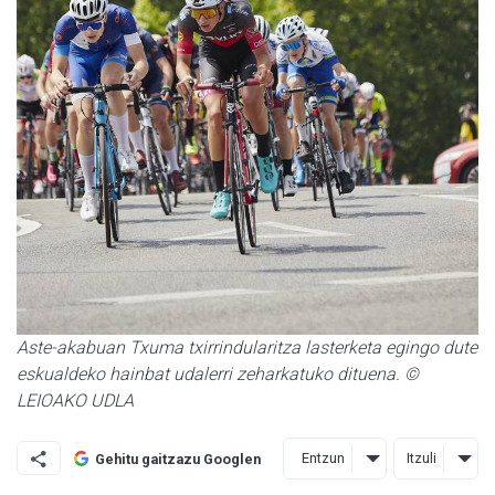
Aste-akabuan Txuma txirrindularitza lasterketa egingo dute
eskualdeko hainbat udalerri zeharkatuko dituena. ©
LEIOAKO UDLA
Entzun
Itzuli
Gehitu gaitzazu Googlen