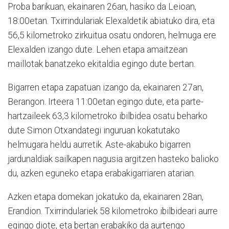
Proba barikuan, ekainaren 26an, hasiko da Leioan,
18:00etan. Txirrindulariak Elexaldetik abiatuko dira, eta
56,5 kilometroko zirkuitua osatu ondoren, helmuga ere
Elexalden izango dute. Lehen etapa amaitzean
maillotak banatzeko ekitaldia egingo dute bertan.
Bigarren etapa zapatuan izango da, ekainaren 27an,
Berangon. Irteera 11:00etan egingo dute, eta parte-
hartzaileek 63,3 kilometroko ibilbidea osatu beharko
dute Simon Otxandategi inguruan kokatutako
helmugara heldu aurretik. Aste-akabuko bigarren
jardunaldiak sailkapen nagusia argitzen hasteko balioko
du, azken eguneko etapa erabakigarriaren atarian.
Azken etapa domekan jokatuko da, ekainaren 28an,
Erandion. Txirrindulariek 58 kilometroko ibilbideari aurre
egingo diote, eta bertan erabakiko da aurtengo