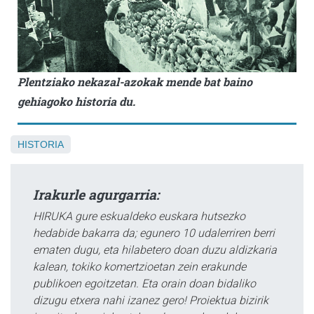
Plentziako nekazal-azokak mende bat baino
gehiagoko historia du.
HISTORIA
Irakurle agurgarria:
HIRUKA gure eskualdeko euskara hutsezko
hedabide bakarra da; egunero 10 udalerriren berri
ematen dugu, eta hilabetero doan duzu aldizkaria
kalean, tokiko komertzioetan zein erakunde
publikoen egoitzetan. Eta orain doan bidaliko
dizugu etxera nahi izanez gero! Proiektua bizirik