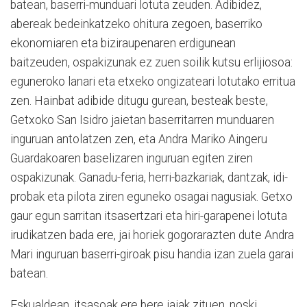
batean, baserri-munduari lotuta zeuden. Adibidez,
abereak bedeinkatzeko ohitura zegoen, baserriko
ekonomiaren eta biziraupenaren erdigunean
baitzeuden, ospakizunak ez zuen soilik kutsu erlijiosoa:
eguneroko lanari eta etxeko ongizateari lotutako erritua
zen. Hainbat adibide ditugu gurean, besteak beste,
Getxoko San Isidro jaietan baserritarren munduaren
inguruan antolatzen zen, eta Andra Mariko Aingeru
Guardakoaren baselizaren inguruan egiten ziren
ospakizunak. Ganadu-feria, herri-bazkariak, dantzak, idi-
probak eta pilota ziren eguneko osagai nagusiak. Getxo
gaur egun sarritan itsasertzari eta hiri-garapenei lotuta
irudikatzen bada ere, jai horiek gogorarazten dute Andra
Mari inguruan baserri-giroak pisu handia izan zuela garai
batean.
Eskualdean, itsasoak ere bere jaiak zituen, noski.