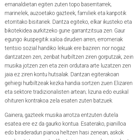
emanaldietan egiten zuten topo baserritarrek,
marinelek, auzoetako gazteek, familiek eta kanpotik
etorritako bisitariek. Dantza egiteko, elkar ikusteko eta
bikotekidea aurkitzeko gune garrantzitsua zen. Gaur
egungo ikuspegitik xaloa dirudien arren, erromeriak
tentsio sozial handiko lekuak ere baziren: nor nogaz
dantzatzen zen, zenbat hurbiltzen ziren gorputzak, zein
musika jotzen zen eta zein ordutara arte luzatzen zen
jaia ez ziren kontu hutsalak. Dantzan egiterakoan
gehiegi hurbiltzeak kezka handia sortzen zuen Elizaren
eta sektore tradizionalisten artean; lizuna edo euskal
ohituren kontrakoa zela esaten zuten batzuek.
Gainera, gazteek musika arrotza entzuten dutela
esatea ere ez da gaurko kontua. Esaterako, pianilloa
edo biraderadun pianoa heltzen hasi zenean, askok