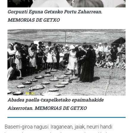
Gorpuzti Eguna Getxoko Portu Zaharrean.
MEMORIAS DE GETXO
Abadea paella-txapelketako epaimahakide
Aixerrotan. MEMORIAS DE GETXO
Baserri-giroa nagusi. Iraganean, jaiak, neurri handi