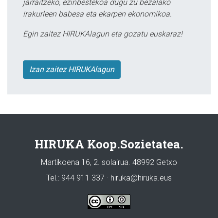
jarraitzeko, ezinbestekoa dugu zu bezalako
irakurleen babesa eta ekarpen ekonomikoa.
Egin zaitez HIRUKAlagun eta gozatu euskaraz!
Izan zaitez HIRUKAlagun
HIRUKA Koop.Sozietatea.
Martikoena 16, 2. solairua. 48992 Getxo
Tel.: 944 911 337 · hiruka@hiruka.eus