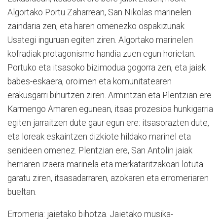
Algortako Portu Zaharrean, San Nikolas marinelen
zaindaria zen, eta haren omenezko ospakizunak
Usategi inguruan egiten ziren. Algortako marinelen
kofradiak protagonismo handia zuen egun horietan.
Portuko eta itsasoko bizimodua gogorra zen, eta jaiak
babes-eskaera, oroimen eta komunitatearen
erakusgarri bihurtzen ziren. Armintzan eta Plentzian ere
Karmengo Amaren egunean, itsas prozesioa hunkigarria
egiten jarraitzen dute gaur egun ere: itsasorazten dute,
eta loreak eskaintzen dizkiote hildako marinel eta
senideen omenez. Plentzian ere, San Antolin jaiak
herriaren izaera marinela eta merkataritzakoari lotuta
garatu ziren, itsasadarraren, azokaren eta erromeriaren
bueltan.
Erromeria: jaietako bihotza. Jaietako musika-