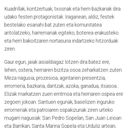
Kuadrillak, kontzertuak, txosnak eta herri-bazkariak dira
udako festen protagonistak. Iraganean, aldiz, festek
bestelako esanahi bat zuten eta komunitatea
antolatzeko, harremanak egiteko, boterea erakusteko
eta herri bakoitzaren nortasuna indartzeko hitzorduak
ziren.
Gaur egun, jaiak aisialdiagaz lotzen dira batez ere,
lehen, ostera, herriaren bizitza osoa zeharkatzen zuten.
Meza nagusia, prozesioa, agintarien presentzia,
erromeria, bazkaria, dantzak, azoka, ganadua, itsasoa...
Elizak markatzen zuen erritmoa eta herriaren ospea ere
zegoen jokoan. Santuen egunak, baselizen inguruko
erromeriak eta patroiaren ospakizunak ziren urteko
mugarri nagusiak: San Pedro Sopelan, San Juan Leioan
eta Barrikan, Santa Marina Sopela eta Urduliz artean,