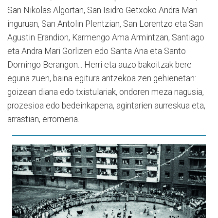
San Nikolas Algortan, San Isidro Getxoko Andra Mari
inguruan, San Antolin Plentzian, San Lorentzo eta San
Agustin Erandion, Karmengo Ama Armintzan, Santiago
eta Andra Mari Gorlizen edo Santa Ana eta Santo
Domingo Berangon... Herri eta auzo bakoitzak bere
eguna zuen, baina egitura antzekoa zen gehienetan:
goizean diana edo txistulariak, ondoren meza nagusia,
prozesioa edo bedeinkapena, agintarien aurreskua eta,
arrastian, erromeria.