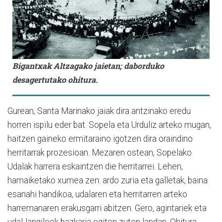
Bigantxak Altzagako jaietan; daborduko
desagertutako ohitura.
Gurean, Santa Marinako jaiak dira antzinako eredu
horren ispilu eder bat. Sopela eta Urduliz arteko mugan,
haitzen gaineko ermitaraino igotzen dira oraindino
herritarrak prozesioan. Mezaren ostean, Sopelako
Udalak harrera eskaintzen die herritarrei. Lehen,
hamaiketako xumea zen: ardo zuria eta galletak, baina
esanahi handikoa, udalaren eta herritarren arteko
harremanaren erakusgarri abitzen. Gero, agintariek eta
udal-langileek bazkaria egiten zuten landan. Ohitura