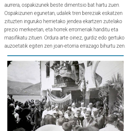
aurrera, ospakizunek beste dimentsio bat hartu zuen.
Ospakizunen egunetan, udalek tren bereziak eskatzen
zituzten inguruko herrietako jendea ekartzen zutelako
prezio merkeetan, eta horrek erromeriak handitu eta
masifikatu zituen. Ordura arte oinez, gurdiz edo gertuko
auzoetatik egiten zen joan-etorria errazago bihurtu zen.