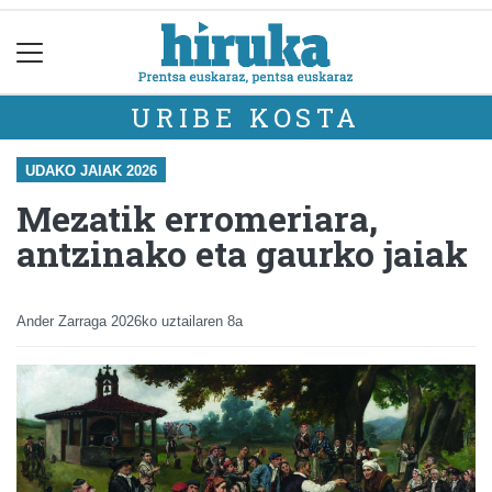
URIBE KOSTA
UDAKO JAIAK 2026
Mezatik erromeriara,
antzinako eta gaurko jaiak
Ander Zarraga
2026ko uztailaren 8a