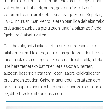
modernitatearen eta dibertsio errazaren ikur gisa hartu
zuten; beste batzuek, ordea, gazteria "usteltzera"
zetorren tresna arrotz eta itsusitzat jo zuten. Sopelan,
1920 inguruan, San Pedro jaietan pianilloa debekatzeko
erabakiak eztabaida piztu zuen. Jaia "zibilizatzea" edo
"garbitzea" aipatu zuten.
Gaur bezala, antzinako jaietan ere kontraesan asko
pilatzen ziren. Hala ere, gaur egun gertatzen den bezala,
jai-egunak ez ziren egutegiko etenaldi bat soilik, urteko
une berezienetako bat ziren, eta askotan, herrien,
auzoen, baserrien eta familietan izaera kolektiboaren
erdigunean zeuden. Gainera, gaur egun gertatzen den
bezala, ospakizunerako harremanak sortzeko eta, nola
ez, dibertitzeko hitzorduak ziren.