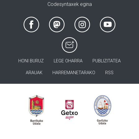
Codesyntaxek egina
HONI BURUZ
LEGE OHARRA
PUBLIZITATEA
ARAUAK
HARREMANETARAKO
RSS