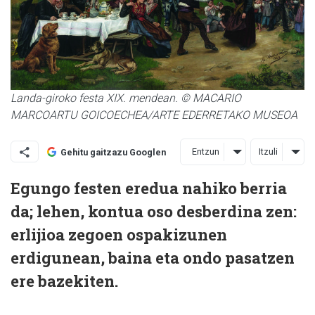
Landa-giroko festa XIX. mendean. © MACARIO
MARCOARTU GOICOECHEA/ARTE EDERRETAKO MUSEOA
Entzun
Itzuli
Gehitu gaitzazu Googlen
Egungo festen eredua nahiko berria
da; lehen, kontua oso desberdina zen:
erlijioa zegoen ospakizunen
erdigunean, baina eta ondo pasatzen
ere bazekiten.