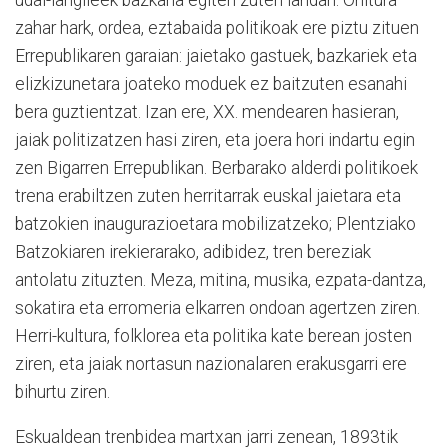
zahar hark, ordea, eztabaida politikoak ere piztu zituen
Errepublikaren garaian: jaietako gastuek, bazkariek eta
elizkizunetara joateko moduek ez baitzuten esanahi
bera guztientzat. Izan ere, XX. mendearen hasieran,
jaiak politizatzen hasi ziren, eta joera hori indartu egin
zen Bigarren Errepublikan. Berbarako alderdi politikoek
trena erabiltzen zuten herritarrak euskal jaietara eta
batzokien inaugurazioetara mobilizatzeko; Plentziako
Batzokiaren irekierarako, adibidez, tren bereziak
antolatu zituzten. Meza, mitina, musika, ezpata-dantza,
sokatira eta erromeria elkarren ondoan agertzen ziren.
Herri-kultura, folklorea eta politika kate berean josten
ziren, eta jaiak nortasun nazionalaren erakusgarri ere
bihurtu ziren.
Eskualdean trenbidea martxan jarri zenean, 1893tik