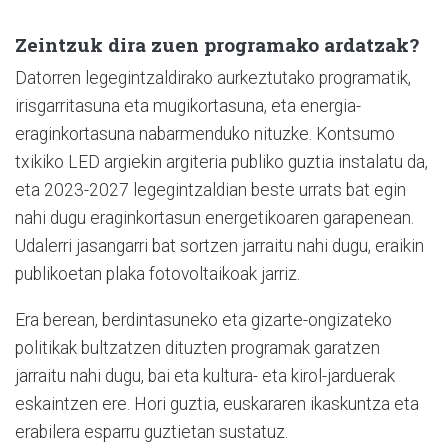
Zeintzuk dira zuen programako ardatzak?
Datorren legegintzaldirako aurkeztutako programatik,
irisgarritasuna eta mugikortasuna, eta energia-
eraginkortasuna nabarmenduko nituzke. Kontsumo
txikiko LED argiekin argiteria publiko guztia instalatu da,
eta 2023-2027 legegintzaldian beste urrats bat egin
nahi dugu eraginkortasun energetikoaren garapenean.
Udalerri jasangarri bat sortzen jarraitu nahi dugu, eraikin
publikoetan plaka fotovoltaikoak jarriz.
Era berean, berdintasuneko eta gizarte-ongizateko
politikak bultzatzen dituzten programak garatzen
jarraitu nahi dugu, bai eta kultura- eta kirol-jarduerak
eskaintzen ere. Hori guztia, euskararen ikaskuntza eta
erabilera esparru guztietan sustatuz.