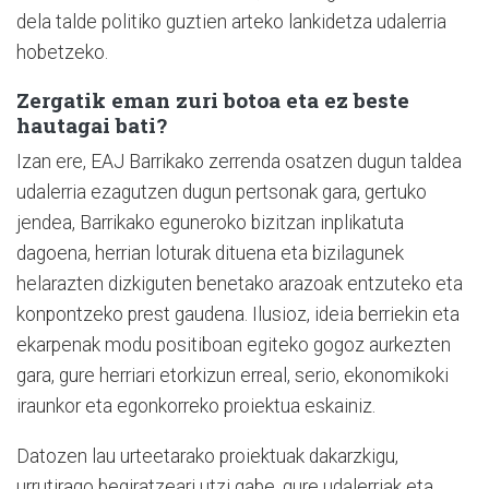
dela talde politiko guztien arteko lankidetza udalerria
hobetzeko.
Zergatik eman zuri botoa eta ez beste
hautagai bati?
Izan ere, EAJ Barrikako zerrenda osatzen dugun taldea
udalerria ezagutzen dugun pertsonak gara, gertuko
jendea, Barrikako eguneroko bizitzan inplikatuta
dagoena, herrian loturak dituena eta bizilagunek
helarazten dizkiguten benetako arazoak entzuteko eta
konpontzeko prest gaudena. Ilusioz, ideia berriekin eta
ekarpenak modu positiboan egiteko gogoz aurkezten
gara, gure herriari etorkizun erreal, serio, ekonomikoki
iraunkor eta egonkorreko proiektua eskainiz.
Datozen lau urteetarako proiektuak dakarzkigu,
urrutirago begiratzeari utzi gabe, gure udalerriak eta