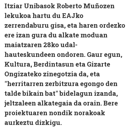
Itziar Unibasok Roberto Muñozen
lekukoa hartu du EAJko
zerrendaburu gisa, eta haren ordezko
ere izan gura du alkate moduan
maiatzaren 28ko udal-
hauteskundeen ondoren. Gaur egun,
Kultura, Berdintasun eta Gizarte
Ongizateko zinegotzia da, eta
"herritarren zerbitzura egongo den
talde bikain bat" bidelagun izanda,
jeltzaleen alkategaia da orain. Bere
proiektuaren nondik norakoak
aurkeztu dizkigu.