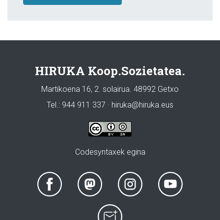
HIRUKA Koop.Sozietatea.
Martikoena 16, 2. solairua. 48992 Getxo
Tel.: 944 911 337 · hiruka@hiruka.eus
Codesyntaxek egina