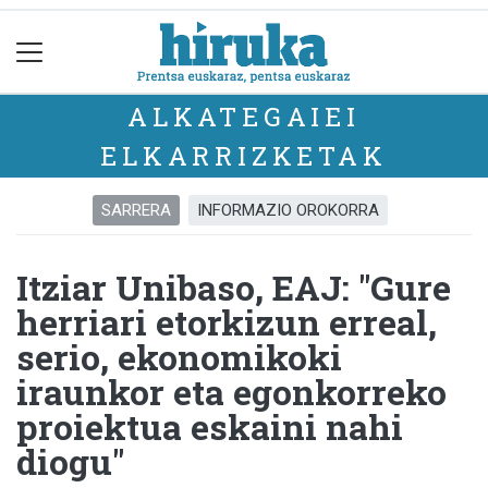
ALKATEGAIEI
ELKARRIZKETAK
SARRERA
INFORMAZIO OROKORRA
Itziar Unibaso, EAJ: "Gure
herriari etorkizun erreal,
serio, ekonomikoki
iraunkor eta egonkorreko
proiektua eskaini nahi
diogu"