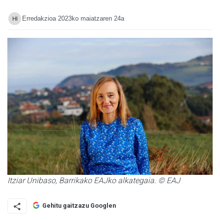
Erredakzioa
2023ko maiatzaren 24a
Itziar Unibaso, Barrikako EAJko alkategaia. © EAJ
Gehitu gaitzazu Googlen