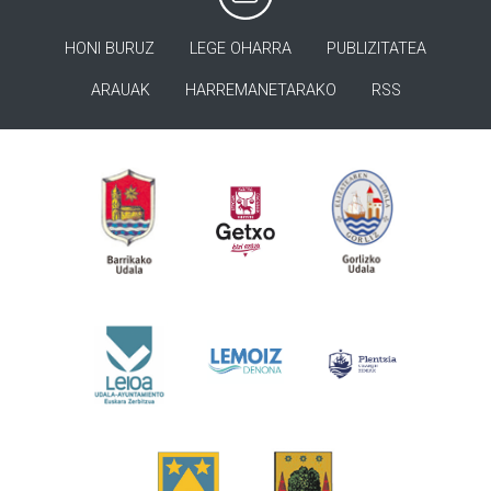
HONI BURUZ
LEGE OHARRA
PUBLIZITATEA
ARAUAK
HARREMANETARAKO
RSS