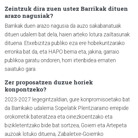
Zeintzuk dira zuen ustez Barrikak dituen
arazo nagusiak?
Barrikak duen arazo nagusia da auzo sakabanatuak
dituen udalerri bat dela, haien arteko lotura zailtasunak
dituena. Etxebizitza publiko eza ere hobekuntzarako
erronka bat da, eta HAPO berria eta, jakina, garraio
publikoa garatu ondoren, horri irtenbidea ematen
saiatuko gara.
Zer proposatzen duzue horiek
konpontzeko?
2023-2027 legegintzaldian, gure konpromisoetako bat
da Barrikako udalerria Sopelatik Plentziaraino errepide
orokorretik bateratzea eta oinezkoentzako eta
bizikletentzako bide bat sortzea, Goierri eta Artepeta
auzoak lotuko dituena, Zabaletxe-Goierriko