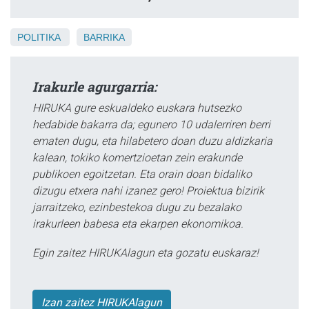
POLITIKA
BARRIKA
Irakurle agurgarria:
HIRUKA gure eskualdeko euskara hutsezko
hedabide bakarra da; egunero 10 udalerriren berri
ematen dugu, eta hilabetero doan duzu aldizkaria
kalean, tokiko komertzioetan zein erakunde
publikoen egoitzetan. Eta orain doan bidaliko
dizugu etxera nahi izanez gero! Proiektua bizirik
jarraitzeko, ezinbestekoa dugu zu bezalako
irakurleen babesa eta ekarpen ekonomikoa.
Egin zaitez HIRUKAlagun eta gozatu euskaraz!
Izan zaitez HIRUKAlagun