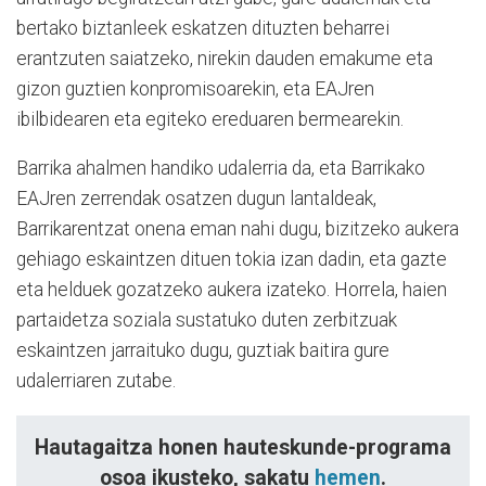
bertako biztanleek eskatzen dituzten beharrei
erantzuten saiatzeko, nirekin dauden emakume eta
gizon guztien konpromisoarekin, eta EAJren
ibilbidearen eta egiteko ereduaren bermearekin.
Barrika ahalmen handiko udalerria da, eta Barrikako
EAJren zerrendak osatzen dugun lantaldeak,
Barrikarentzat onena eman nahi dugu, bizitzeko aukera
gehiago eskaintzen dituen tokia izan dadin, eta gazte
eta helduek gozatzeko aukera izateko. Horrela, haien
partaidetza soziala sustatuko duten zerbitzuak
eskaintzen jarraituko dugu, guztiak baitira gure
udalerriaren zutabe.
Hautagaitza honen hauteskunde-programa
osoa ikusteko, sakatu
hemen
.