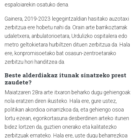
espaloiarekin osatuko dena.
Gainera, 2019-2023 legegintzaldian hasitako auzotaxi
zerbitzua ere hobetu nahi da. Orain arte barrikoztarrak
udaletxera, anbulatorioetara, Urdulizko ospitalera edo
metro geltokietara hurbiltzen dituen zerbitzua da. Hala
ere, konpromisoetako bat osasun-zentroetarako
zerbitzu hori handitzea da.
Beste alderdiakaz itunak sinatzeko prest
zaudete?
Maiatzaren 28ra arte itxaron beharko dugu gehiengoak
nola eratzen diren ikusteko. Hala ere, gure ustez,
politikan akordioa oinarrizkoa da, eta gehiengo osoa
lortu ezean, egonkortasuna desberdinen arteko itunen
bidez lortzen da, guztien onerako eta kalitatezko
zerbitzuak emateko. Hala ere, uste dugu beharrezkoa