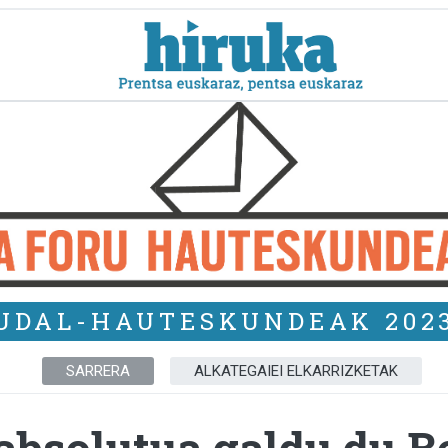
UDAL-HAUTESKUNDEAK 202
SARRERA
ALKATEGAIEI ELKARRIZKETAK
absolutua galdu du 