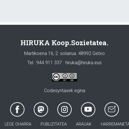
HIRUKA Koop.Sozietatea.
Martikoena 16, 2. solairua. 48992 Getxo
Tel.: 944 911 337 · hiruka@hiruka.eus
Codesyntaxek egina
LEGE OHARRA
PUBLIZITATEA
ARAUAK
HARREMANET