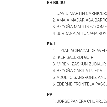
EH BILDU
DAVID MARTIN CARNICERO
AMAIA MADARIAGA BARRO
BEGOÑA MARTINEZ GOME
JURDANA ALTONAGA ROY
EAJ
ITZIAR AGINAGALDE AVED
IKER BALERDI GOIRI.
MIREN IZASKUN ZUBIAUR
BEGOÑA CABRIA RUEDA.
ADOLFO SANGRONIZ AND
EDERNE FRONTELA PASCU
PP
JORGE PANERA CHURRUCA