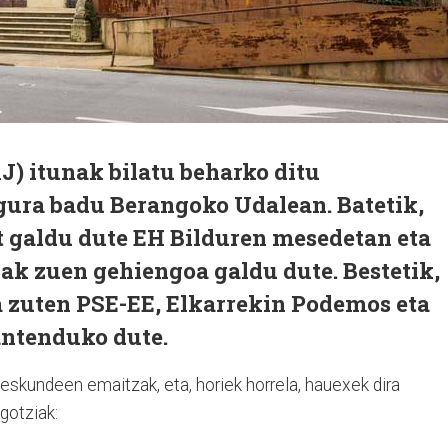
J) itunak bilatu beharko ditu
ura badu Berangoko Udalean. Batetik,
at galdu dute EH Bilduren mesedetan eta
ak zuen gehiengoa galdu dute. Bestetik,
a zuten PSE-EE, Elkarrekin Podemos eta
antenduko dute.
teskundeen emaitzak, eta, horiek horrela, hauexek dira
gotziak: