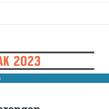
3
Berangon