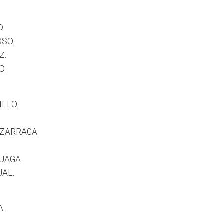
.
SO.
Z.
O.
ILLO.
 ZARRAGA.
UAGA.
AL.
.