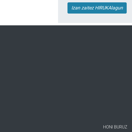
Izan zaitez HIRUKAlagun
HONI BURUZ