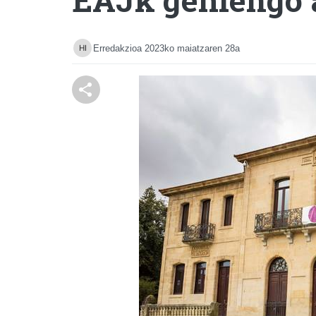
Erredakzioa
2023ko maiatzaren 28a