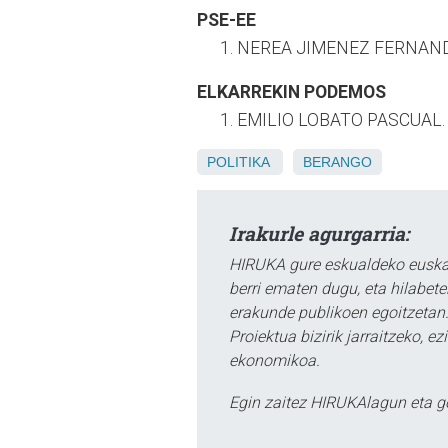
PSE-EE
NEREA JIMENEZ FERNAND
ELKARREKIN PODEMOS
EMILIO LOBATO PASCUAL.
POLITIKA
BERANGO
Irakurle agurgarria:
HIRUKA gure eskualdeko euskar
berri ematen dugu, eta hilabet
erakunde publikoen egoitzetan.
Proiektua bizirik jarraitzeko, 
ekonomikoa.
Egin zaitez HIRUKAlagun eta g