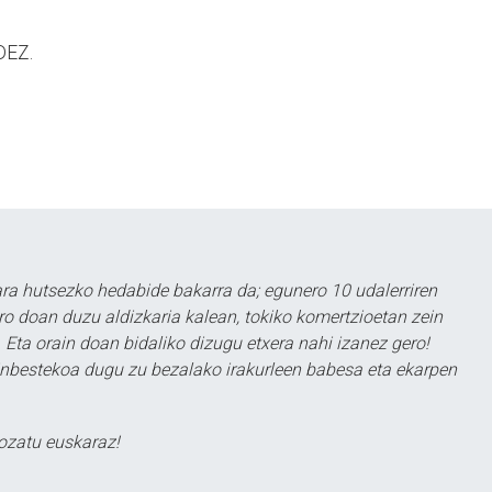
EZ.
a hutsezko hedabide bakarra da; egunero 10 udalerriren
ero doan duzu aldizkaria kalean, tokiko komertzioetan zein
 Eta orain doan bidaliko dizugu etxera nahi izanez gero!
ezinbestekoa dugu zu bezalako irakurleen babesa eta ekarpen
ozatu euskaraz!