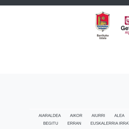
AIARALDEA
AIKOR
AIURRI
ALEA
BEGITU
ERRAN
EUSKALERRIA IRRA