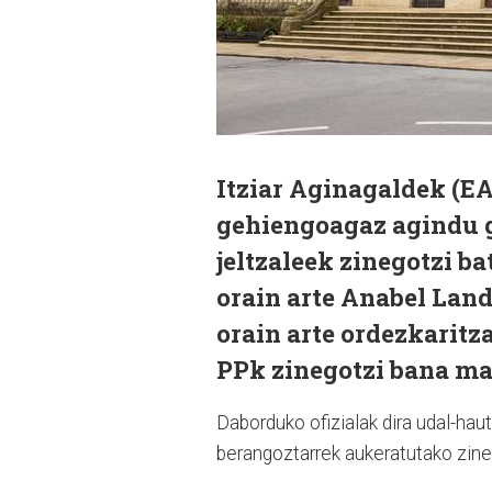
Itziar Aginagaldek (EA
gehiengoagaz agindu g
jeltzaleek zinegotzi b
orain arte Anabel Land
orain arte ordezkaritz
PPk zinegotzi bana m
Daborduko ofizialak dira udal-hau
berangoztarrek aukeratutako zine