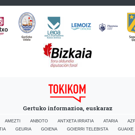
Gertuko informazioa, euskaraz
AMEZTI
ANBOTO
ANTXETA IRRATIA
ATARIA
AZP
TIA
GEURIA
GOIENA
GOIERRI TELEBISTA
GUAIXE