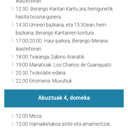
ikastetxean.
12:30 Berango Kantari Kantu jira, herrigunetik
hasita txosna-gunera.
14:30 Umeen bazkaria, eta 15:30ean, herri-
bazkaria, Berango Kantariren kontura.
17:00-20:00 Haur-parkea, Berango-Merana
ikastetxean.
18:00 Txaranga, Sabino Aranatik.
19:00 Mariatxiak: Los Charros de Guanajuato.
20:30 Txokolate-edana.
22:00 Erromeria: Muxutruk.
Abuztuak 4, domeka
12:00 Meza.
13:00 Hamaiketakoa aitite eta amamentzat,