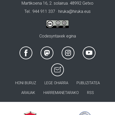
Martikoena 16, 2. solairua. 48992 Getxo
Tel.: 944 911 337 · hiruka@hiruka.eus
Codesyntaxek egina
HONI BURUZ
LEGE OHARRA
PUBLIZITATEA
ARAUAK
HARREMANETARAKO
RSS