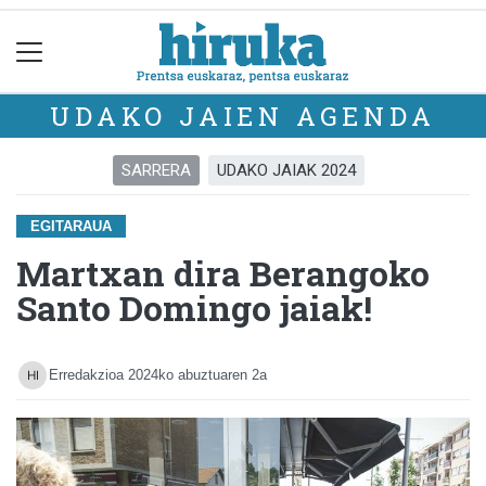
UDAKO JAIEN AGENDA
SARRERA
UDAKO JAIAK 2024
EGITARAUA
Martxan dira Berangoko
Santo Domingo jaiak!
Erredakzioa
2024ko abuztuaren 2a