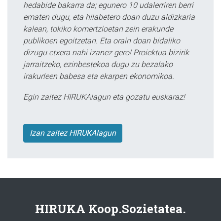
hedabide bakarra da; egunero 10 udalerriren berri
ematen dugu, eta hilabetero doan duzu aldizkaria
kalean, tokiko komertzioetan zein erakunde
publikoen egoitzetan. Eta orain doan bidaliko
dizugu etxera nahi izanez gero! Proiektua bizirik
jarraitzeko, ezinbestekoa dugu zu bezalako
irakurleen babesa eta ekarpen ekonomikoa.
Egin zaitez HIRUKAlagun eta gozatu euskaraz!
Izan zaitez HIRUKAlagun
HIRUKA Koop.Sozietatea.