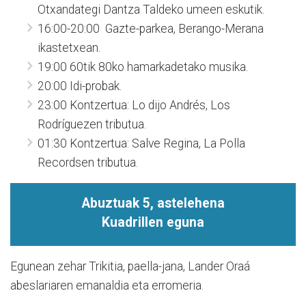
Otxandategi Dantza Taldeko umeen eskutik.
16:00-20:00 Gazte-parkea, Berango-Merana
ikastetxean.
19:00 60tik 80ko hamarkadetako musika.
20:00 Idi-probak.
23:00 Kontzertua: Lo dijo Andrés, Los
Rodríguezen tributua.
01:30 Kontzertua: Salve Regina, La Polla
Recordsen tributua.
Abuztuak 5, astelehena
Kuadrillen eguna
Egunean zehar Trikitia, paella-jana, Lander Oraá
abeslariaren emanaldia eta erromeria.