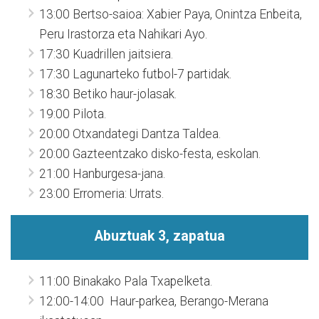
13:00 Bertso-saioa: Xabier Paya, Onintza Enbeita,
Peru Irastorza eta Nahikari Ayo.
17:30 Kuadrillen jaitsiera.
17:30 Lagunarteko futbol-7 partidak.
18:30 Betiko haur-jolasak.
19:00 Pilota.
20:00 Otxandategi Dantza Taldea.
20:00 Gazteentzako disko-festa, eskolan.
21:00 Hanburgesa-jana.
23:00 Erromeria: Urrats.
Abuztuak 3, zapatua
11:00 Binakako Pala Txapelketa.
12:00-14:00 Haur-parkea, Berango-Merana