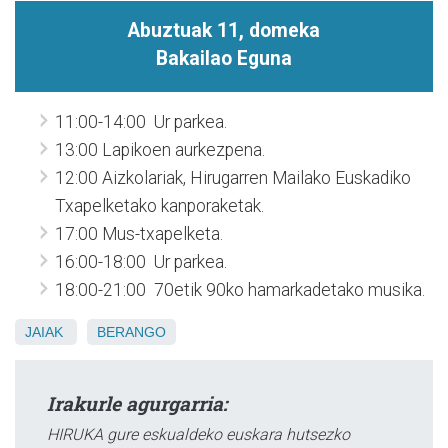
Abuztuak 11, domeka
Bakailao Eguna
11:00-14:00 Ur parkea.
13:00 Lapikoen aurkezpena.
12:00 Aizkolariak, Hirugarren Mailako Euskadiko
Txapelketako kanporaketak.
17:00 Mus-txapelketa.
16:00-18:00 Ur parkea.
18:00-21:00 70etik 90ko hamarkadetako musika.
JAIAK
BERANGO
Irakurle agurgarria:
HIRUKA gure eskualdeko euskara hutsezko