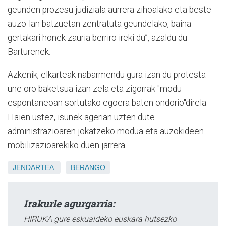
geunden prozesu judiziala aurrera zihoalako eta beste
auzo-lan batzuetan zentratuta geundelako, baina
gertakari honek zauria berriro ireki du”, azaldu du
Barturenek.
Azkenik, elkarteak nabarmendu gura izan du protesta
une oro baketsua izan zela eta zigorrak "modu
espontaneoan sortutako egoera baten ondorio"direla.
Haien ustez, isunek agerian uzten dute
administrazioaren jokatzeko modua eta auzokideen
mobilizazioarekiko duen jarrera.
JENDARTEA
BERANGO
Irakurle agurgarria:
HIRUKA gure eskualdeko euskara hutsezko