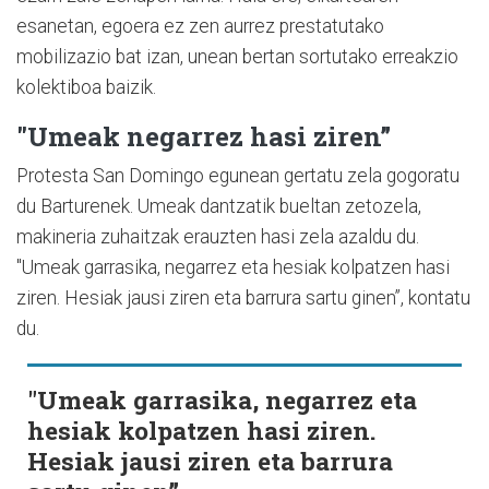
esanetan, egoera ez zen aurrez prestatutako
mobilizazio bat izan, unean bertan sortutako erreakzio
kolektiboa baizik.
"Umeak negarrez hasi ziren”
Protesta San Domingo egunean gertatu zela gogoratu
du Barturenek. Umeak dantzatik bueltan zetozela,
makineria zuhaitzak erauzten hasi zela azaldu du.
"Umeak garrasika, negarrez eta hesiak kolpatzen hasi
ziren. Hesiak jausi ziren eta barrura sartu ginen”, kontatu
du.
"Umeak garrasika, negarrez eta
hesiak kolpatzen hasi ziren.
Hesiak jausi ziren eta barrura