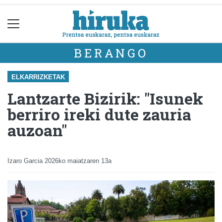
BERANGO
ELKARRIZKETAK
Lantzarte Bizirik: "Isunek
berriro ireki dute zauria
auzoan"
Izaro Garcia
2026ko maiatzaren 13a