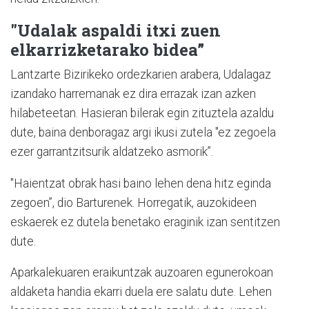
"Udalak aspaldi itxi zuen
elkarrizketarako bidea”
Lantzarte Bizirikeko ordezkarien arabera, Udalagaz
izandako harremanak ez dira errazak izan azken
hilabeteetan. Hasieran bilerak egin zituztela azaldu
dute, baina denboragaz argi ikusi zutela "ez zegoela
ezer garrantzitsurik aldatzeko asmorik”.
"Haientzat obrak hasi baino lehen dena hitz eginda
zegoen”, dio Barturenek. Horregatik, auzokideen
eskaerek ez dutela benetako eraginik izan sentitzen
dute.
Aparkalekuaren eraikuntzak auzoaren egunerokoan
aldaketa handia ekarri duela ere salatu dute. Lehen