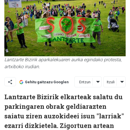
Lantzarte Bizirik aparkalekuaren aurka egindako protesta,
artxiboko irudian.
Entzun
Itzuli
Gehitu gaitzazu Googlen
Lantzarte Bizirik elkarteak salatu du
parkingaren obrak geldiarazten
saiatu ziren auzokideei isun "larriak"
ezarri dizkietela. Zigortuen artean