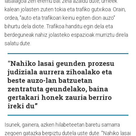
lasaiagoa zen eremu bat zela azaldu dute, umeek
kalean jolasten zuten tokia eta trafiko gutxikoa. Orain,
ordea, "auto eta trafikoari keinu egiten dion auzo"
bihurtu dela diote. Trafikoa handitu egin dela eta
berdeguneak nahiz jolasteko espazioak murriztu direla
salatu dute.
"Nahiko lasai geunden prozesu
judiziala aurrera zihoalako eta
beste auzo-lan batzuetan
zentratuta geundelako, baina
gertakari honek zauria berriro
ireki du”
Isunek, gainera, azken hilabeteetan baretu samarra
zegoen gatazka berpiztu dutela uste dute. "Nahiko lasai