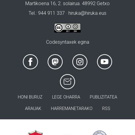
Martikoena 16, 2. solairua. 48992 Getxo
Tel.: 944 911 337 · hiruka@hiruka.eus
Codesyntaxek egina
HONI BURUZ
LEGE OHARRA
PUBLIZITATEA
ARAUAK
HARREMANETARAKO
RSS