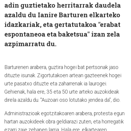
adin guztietako herritarrak daudela
azaldu du Ianire Barturen elkarteko
idazkariak, eta gertatutakoa "erabat
espontaneoa eta baketsua" izan zela
azpimarratu du.
Barturenen arabera, guztira hogei bat pertsonak jaso
dituzte isunak. Zigortutakoen artean gazteenek hogei
urte pasatxo dituzte eta zaharrenak ia laurogei.
Gehienak, hala ere, 35 eta 50 urte arteko auzokideak
direla azaldu du. "Auzoari oso lotutako jendea da”, dio.
Administrazioak egotzitakoaren arabera, protesta egun
hartan auzokideek obra geldiarazi zuten, eta horregatik
ezarri zaie zehapen larria. Hala ere, elkartearen