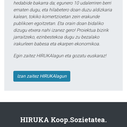
hedabide bakarra da; egunero 10 udalerriren berri
ematen dugu, eta hilabetero doan duzu aldizkaria
kalean, tokiko komertzioetan zein erakunde
publikoen egoitzetan. Eta orain doan bidaliko
dizugu etxera nahi izanez gero! Proiektua bizirik
jarraitzeko, ezinbestekoa dugu zu bezalako
irakurleen babesa eta ekarpen ekonomikoa.
Egin zaitez HIRUKAlagun eta gozatu euskaraz!
Izan zaitez HIRUKAlagun
HIRUKA Koop.Sozietatea.