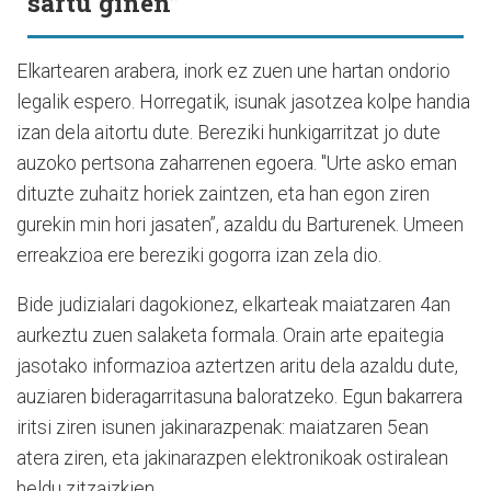
sartu ginen”
Elkartearen arabera, inork ez zuen une hartan ondorio
legalik espero. Horregatik, isunak jasotzea kolpe handia
izan dela aitortu dute. Bereziki hunkigarritzat jo dute
auzoko pertsona zaharrenen egoera. "Urte asko eman
dituzte zuhaitz horiek zaintzen, eta han egon ziren
gurekin min hori jasaten”, azaldu du Barturenek. Umeen
erreakzioa ere bereziki gogorra izan zela dio.
Bide judizialari dagokionez, elkarteak maiatzaren 4an
aurkeztu zuen salaketa formala. Orain arte epaitegia
jasotako informazioa aztertzen aritu dela azaldu dute,
auziaren bideragarritasuna baloratzeko. Egun bakarrera
iritsi ziren isunen jakinarazpenak: maiatzaren 5ean
atera ziren, eta jakinarazpen elektronikoak ostiralean
heldu zitzaizkien.