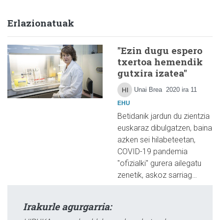
Erlazionatuak
"Ezin dugu espero
txertoa hemendik
gutxira izatea"
Unai Brea
2020 ira 11
EHU
Betidanik jardun du zientzia
euskaraz dibulgatzen, baina
azken sei hilabeteetan,
COVID-19 pandemia
"ofizialki" gurera ailegatu
zenetik, askoz sarriag…
Irakurle agurgarria: