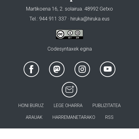
Martikoena 16, 2. solairua. 48992 Getxo
Tel.: 944 911 337 · hiruka@hiruka.eus
Codesyntaxek egina
HONI BURUZ
LEGE OHARRA
PUBLIZITATEA
ARAUAK
HARREMANETARAKO
RSS