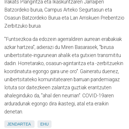
Irakats Plangintza eta Ikaskuntzaren Jarraipen
Batzordeko burua, Campus Arteko Segurtasun eta
Osasun Batzordeko Burua eta Lan Arriskuen Prebentzio
Zerbitzuko burua.
"Funtsezkoa da edozein agerraldiren aurrean erabakiak
azkar hartzea", adierazi du Miren Basarasek, "birusa
unibertsitate-ingurunean ahalik eta gutxien transmititu
dadin. Horretarako, osasun-agintaritza eta -zerbitzuekin
koordinatuta egongo gara une oro". Gaineratu duenez,
unibertsitateko komunitatearen barruan pandemiagaz
lotuta sor daitezkeen zalantza guztiak erantzuten
ahaleginduko da, "ahal den neurrian". COVID-19aren
arduradunak egongo dira ikastegi, atal eta eraikin
denetan.
JENDARTEA
EHU