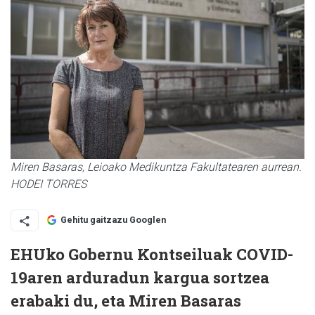
Miren Basaras, Leioako Medikuntza Fakultatearen aurrean.
HODEI TORRES
Gehitu gaitzazu Googlen
EHUko Gobernu Kontseiluak COVID-
19aren arduradun kargua sortzea
erabaki du, eta Miren Basaras