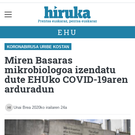
EHU
KORONABIRUSA URIBE KOSTAN
Miren Basaras
mikrobiologoa izendatu
dute EHUko COVID-19aren
arduradun
Unai Brea
2020ko irailaren 24a