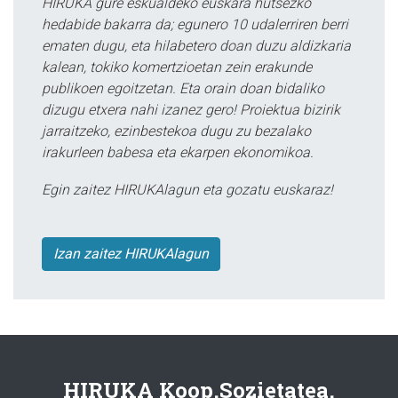
HIRUKA gure eskualdeko euskara hutsezko
hedabide bakarra da; egunero 10 udalerriren berri
ematen dugu, eta hilabetero doan duzu aldizkaria
kalean, tokiko komertzioetan zein erakunde
publikoen egoitzetan. Eta orain doan bidaliko
dizugu etxera nahi izanez gero! Proiektua bizirik
jarraitzeko, ezinbestekoa dugu zu bezalako
irakurleen babesa eta ekarpen ekonomikoa.
Egin zaitez HIRUKAlagun eta gozatu euskaraz!
Izan zaitez HIRUKAlagun
HIRUKA Koop.Sozietatea.