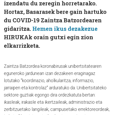
izendatu du zeregin horretarako.
Hortaz, Basarasek bere gain hartuko
du COVID-19 Zaintza Batzordearen
gidaritza.
Hemen ikus dezakezue
HIRUKAk orain gutxi egin zion
elkarrizketa.
Zaintza Batzordea koronabirusak unibertsitatearen
eguneroko jardunean izan dezakeen eraginagaz
lotutako "koordinazio, aholkularitza, informazio,
jarraipen eta kontrolaz" arduratuko da. Unibertsitateko
sektore guztiak egongo dira ordezkatuta bertan:
ikasleak, irakasle eta ikertzaileak, administrazio eta
zerbitzuetako langileak, campusetako errektoreordeak,