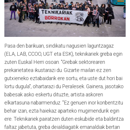
Pasa den barikuan, sindikatu nagusien laguntzagaz
(ELA, LAB, CCOO, UGT eta ESK), teknikariek greba egin
zuten Euskal Herri osoan. "Grebak sektorearen
prekarietatea ikustarazi du. Gizarte mailan ez zen
gutxieneko eztabaidarik ere sortu, eta uste dut hori bai
lortu dugula", ohartarazi du Peralesek. Gainera, jasotako
babesak asko eskertu dituzte, artista askoren
elkartasuna nabarmenduz. "Ez genuen inor konbentzitu
behar izan, ezta haiekaz aparteko mugimendurik egin
ere. Teknikariek pairatzen duten eskubide eta baldintza
faltaz jabetuta, greba deialdiagatik emanaldiak bertan