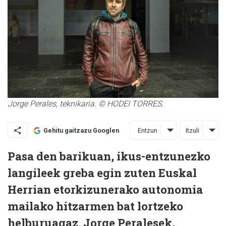
Jorge Perales, teknikaria. © HODEI TORRES.
Entzun
Itzuli
Gehitu gaitzazu Googlen
Pasa den barikuan, ikus-entzunezko
langileek greba egin zuten Euskal
Herrian etorkizunerako autonomia
mailako hitzarmen bat lortzeko
helburuagaz. Jorge Peralesek,