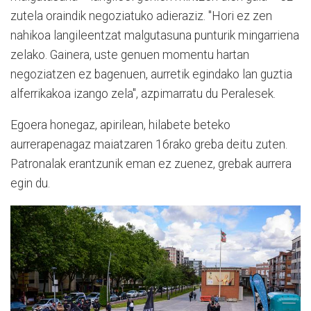
zutela oraindik negoziatuko adieraziz. "Hori ez zen
nahikoa langileentzat malgutasuna punturik mingarriena
zelako. Gainera, uste genuen momentu hartan
negoziatzen ez bagenuen, aurretik egindako lan guztia
alferrikakoa izango zela", azpimarratu du Peralesek.
Egoera honegaz, apirilean, hilabete beteko
aurrerapenagaz maiatzaren 16rako greba deitu zuten.
Patronalak erantzunik eman ez zuenez, grebak aurrera
egin du.