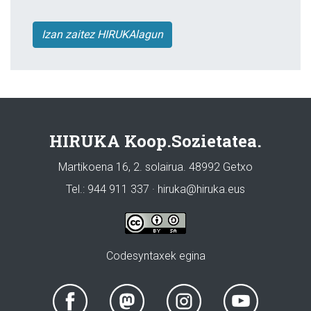
Izan zaitez HIRUKAlagun
HIRUKA Koop.Sozietatea.
Martikoena 16, 2. solairua. 48992 Getxo
Tel.: 944 911 337 · hiruka@hiruka.eus
Codesyntaxek egina