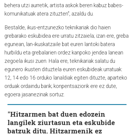
behera utzi aurretik, artista askok beren kabuz babes-
komunikatuak atera zituzten", azaldu du.
Bestalde, ikus-entzunezko teknikariak dio haien
grebarako eskubidea ere urratu zitzaiela; izan ere, greba
egunean, lan-ikuskatzaile bat euren lantoki batera
hurbildu eta grebalarien ordez kanpoko jendea lanean
zegoela ikusi zuen. Hala ere, teknikariak salatu du
egunero ikusten dituztela euren eskubideak urratuak:
12, 14 edo 16 orduko lanaldiak egiten dituzte, aparteko
orduak ordaindu barik; konpentsaziorik ere ez dute,
egoera jasanezinak sortuz.
"Hitzarmen bat duen edozein
langilek ziurtasun eta eskubide
batzuk ditu. Hitzarmenik ez