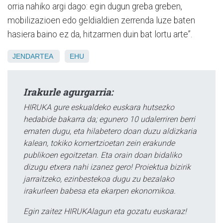
orria nahiko argi dago: egin dugun greba greben,
mobilizazioen edo geldialdien zerrenda luze baten
hasiera baino ez da, hitzarmen duin bat lortu arte”.
JENDARTEA
EHU
Irakurle agurgarria:
HIRUKA gure eskualdeko euskara hutsezko
hedabide bakarra da; egunero 10 udalerriren berri
ematen dugu, eta hilabetero doan duzu aldizkaria
kalean, tokiko komertzioetan zein erakunde
publikoen egoitzetan. Eta orain doan bidaliko
dizugu etxera nahi izanez gero! Proiektua bizirik
jarraitzeko, ezinbestekoa dugu zu bezalako
irakurleen babesa eta ekarpen ekonomikoa.
Egin zaitez HIRUKAlagun eta gozatu euskaraz!