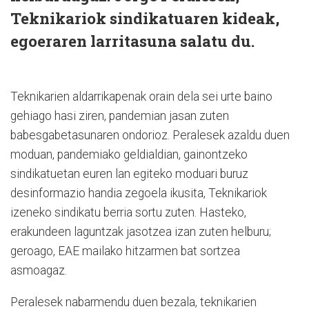
Teknikariok sindikatuaren kideak,
egoeraren larritasuna salatu du.
Teknikarien aldarrikapenak orain dela sei urte baino
gehiago hasi ziren, pandemian jasan zuten
babesgabetasunaren ondorioz. Peralesek azaldu duen
moduan, pandemiako geldialdian, gainontzeko
sindikatuetan euren lan egiteko moduari buruz
desinformazio handia zegoela ikusita, Teknikariok
izeneko sindikatu berria sortu zuten. Hasteko,
erakundeen laguntzak jasotzea izan zuten helburu;
geroago, EAE mailako hitzarmen bat sortzea
asmoagaz.
Peralesek nabarmendu duen bezala, teknikarien