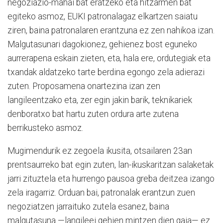
negoziazio-mahai bat eratzeko eta hitzarmen bat
egiteko asmoz, EUKI patronalagaz elkartzen saiatu
ziren, baina patronalaren erantzuna ez zen nahikoa izan.
Malgutasunari dagokionez, gehienez bost eguneko
aurrerapena eskain zieten, eta, hala ere, ordutegiak eta
txandak aldatzeko tarte berdina egongo zela adierazi
zuten. Proposamena onartezina izan zen
langileentzako eta, zer egin jakin barik, teknikariek
denboratxo bat hartu zuten ordura arte zutena
berrikusteko asmoz.
Mugimendurik ez zegoela ikusita, otsailaren 23an
prentsaurreko bat egin zuten, lan-ikuskaritzan salaketak
jarri zituztela eta hurrengo pausoa greba deitzea izango
zela iragarriz. Orduan bai, patronalak erantzun zuen
negoziatzen jarraituko zutela esanez, baina
malgutasuna —langileei gehien mintzen dien gaia— ez