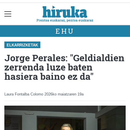
EHU
ELKARRIZKETAK
Jorge Perales: "Geldialdien
zerrenda luze baten
hasiera baino ez da"
Laura Fontalba Colomo
2026ko maiatzaren 19a