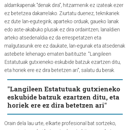
aldarrikapenak "denak dira", hitzarmenik ez izateak ezer
ez betetzea dakarrelako. Ziurtatu duenez, teknikariek
ez dute lan-egutegirik; aparteko orduak, gaueko lanak
edo aste-akabuko plusak ez dira ordaintzen; lanaldien
arteko atsedenaldia ez da errespetatzen eta
malgutasunik ere ez daukate, lan-egunak eta atsedenak
astebete lehenago ematen baitituzte. "Langileen
Estatutuak gutxieneko eskubide batzuk ezartzen ditu,
eta horiek ere ez dira betetzen ari", salatu du berak.
"Langileen Estatutuak gutxieneko
eskubide batzuk ezartzen ditu, eta
horiek ere ez dira betetzen ari"
Orain dela lau urte, elkarte profesional bat sortzeko,