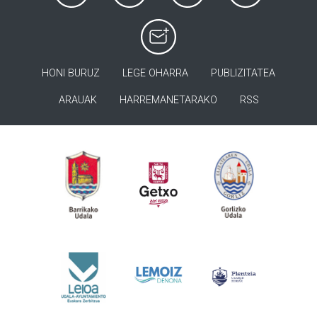
HONI BURUZ
LEGE OHARRA
PUBLIZITATEA
ARAUAK
HARREMANETARAKO
RSS