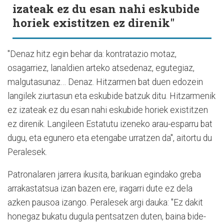
izateak ez du esan nahi eskubide
horiek existitzen ez direnik"
"Denaz hitz egin behar da: kontratazio motaz,
osagarriez, lanaldien arteko atsedenaz, egutegiaz,
malgutasunaz… Denaz. Hitzarmen bat duen edozein
langilek ziurtasun eta eskubide batzuk ditu. Hitzarmenik
ez izateak ez du esan nahi eskubide horiek existitzen
ez direnik. Langileen Estatutu izeneko arau-esparru bat
dugu, eta egunero eta etengabe urratzen da", aitortu du
Peralesek.
Patronalaren jarrera ikusita, barikuan egindako greba
arrakastatsua izan bazen ere, iragarri dute ez dela
azken pausoa izango. Peralesek argi dauka: "Ez dakit
honegaz bukatu dugula pentsatzen duten, baina bide-