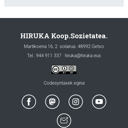
HIRUKA Koop.Sozietatea.
Martikoena 16, 2. solairua. 48992 Getxo
Tel.: 944 911 337 · hiruka@hiruka.eus
Codesyntaxek egina