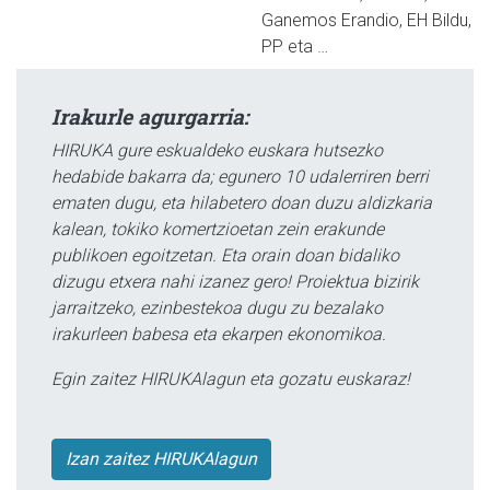
Ganemos Erandio, EH Bildu,
PP eta …
Irakurle agurgarria:
HIRUKA gure eskualdeko euskara hutsezko
hedabide bakarra da; egunero 10 udalerriren berri
ematen dugu, eta hilabetero doan duzu aldizkaria
kalean, tokiko komertzioetan zein erakunde
publikoen egoitzetan. Eta orain doan bidaliko
dizugu etxera nahi izanez gero! Proiektua bizirik
jarraitzeko, ezinbestekoa dugu zu bezalako
irakurleen babesa eta ekarpen ekonomikoa.
Egin zaitez HIRUKAlagun eta gozatu euskaraz!
Izan zaitez HIRUKAlagun