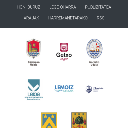
HONI BURUZ
LEGE OHARRA
PUBLIZITATEA
ARAUAK
HARREMANETARAKO
RSS