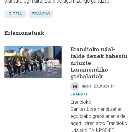
plantatu egin dira. Eta bidelagun izango gaituzte!
IRITZIA
ERANDIO
Erlazionatuak
Erandioko udal-
talde denek babestu
dituzte
Loramendiko
grebalariak
Hiruka
2018 aza 14
ERANDIO
Erandioko
Sanitas Loramendi zahar-
egoitzako grebalarien alde
agertu ziren atzo Erandioko
Udaleko EAJ, PSE-EE,