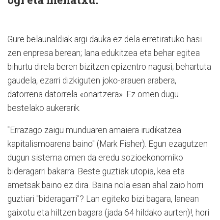
Gure belaunaldiak argi dauka ez dela erretiratuko hasi
zen enpresa berean; lana edukitzea eta behar egitea
bihurtu direla beren bizitzen epizentro nagusi; behartuta
gaudela, ezarri dizkiguten joko-arauen arabera,
datorrena datorrela «onartzera». Ez omen dugu
bestelako aukerarik.
"Errazago zaigu munduaren amaiera irudikatzea
kapitalismoarena baino" (Mark Fisher). Egun ezagutzen
dugun sistema omen da eredu sozioekonomiko
bideragarri bakarra. Beste guztiak utopia, kea eta
ametsak baino ez dira. Baina nola esan ahal zaio horri
guztiari "bideragarri"? Lan egiteko bizi bagara, lanean
gaixotu eta hiltzen bagara (jada 64 hildako aurten)!, hori