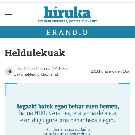
ERANDIO
Heldulekuak
Erika Bilbao Barzena (LABeko
2018ko azaroaren 16a
Eskumaldeako Idazkaria)