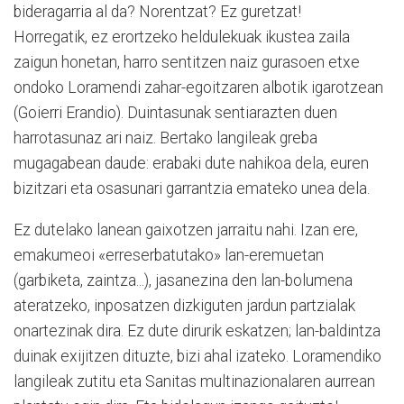
bideragarria al da? Norentzat? Ez guretzat!
Horregatik, ez erortzeko heldulekuak ikustea zaila
zaigun honetan, harro sentitzen naiz gurasoen etxe
ondoko Loramendi zahar-egoitzaren albotik igarotzean
(Goierri Erandio). Duintasunak sentiarazten duen
harrotasunaz ari naiz. Bertako langileak greba
mugagabean daude: erabaki dute nahikoa dela, euren
bizitzari eta osasunari garrantzia emateko unea dela.
Ez dutelako lanean gaixotzen jarraitu nahi. Izan ere,
emakumeoi «erreserbatutako» lan-eremuetan
(garbiketa, zaintza...), jasanezina den lan-bolumena
ateratzeko, inposatzen dizkiguten jardun partzialak
onartezinak dira. Ez dute dirurik eskatzen; lan-baldintza
duinak exijitzen dituzte, bizi ahal izateko. Loramendiko
langileak zutitu eta Sanitas multinazionalaren aurrean