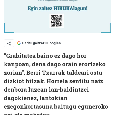
Gehitu gaitzazu Googlen
"Grabitatea baino ez dago hor
kanpoan, dena dago orain erortzeko
zorian". Berri Txarrak taldeari ostu
dizkiot hitzak. Horrela sentitu naiz
denbora luzean lan-baldintzei
dagokienez, lantokian
ezegonkortasuna baitugu eguneroko
ogi eta mehatxu.