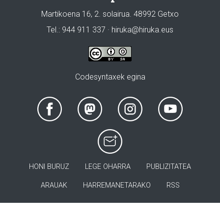
Martikoena 16, 2. solairua. 48992 Getxo
Tel.: 944 911 337 · hiruka@hiruka.eus
Codesyntaxek egina
HONI BURUZ
LEGE OHARRA
PUBLIZITATEA
ARAUAK
HARREMANETARAKO
RSS