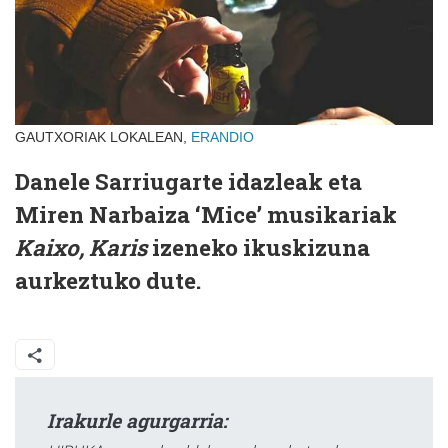
GAUTXORIAK LOKALEAN,
ERANDIO
Danele Sarriugarte idazleak eta
Miren Narbaiza ‘Mice’ musikariak
Kaixo, Karis
izeneko ikuskizuna
aurkeztuko dute.
Irakurle agurgarria: