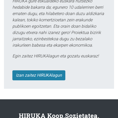
HIRUKA gure eskualdeko euskara hutsezko
hedabide bakarra da; egunero 10 udalerriren berri
ematen dugu, eta hilabetero doan duzu aldizkaria
kalean, tokiko komertzioetan zein erakunde
publikoen egoitzetan. Eta orain doan bidaliko
dizugu etxera nahi izanez gero! Proiektua bizirik
jarraitzeko, ezinbestekoa dugu zu bezalako
irakurleen babesa eta ekarpen ekonomikoa.
Egin zaitez HIRUKAlagun eta gozatu euskaraz!
Izan zaitez HIRUKAlagun
HIRUKA Koop.Sozietatea.