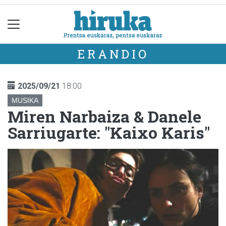
ERANDIO
2025/09/21
18:00
MUSIKA
Miren Narbaiza & Danele
Sarriugarte: "Kaixo Karis"