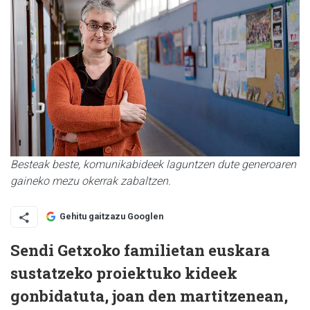
Besteak beste, komunikabideek laguntzen dute generoaren
gaineko mezu okerrak zabaltzen.
Gehitu gaitzazu Googlen
Sendi Getxoko familietan euskara
sustatzeko proiektuko kideek
gonbidatuta, joan den martitzenean,