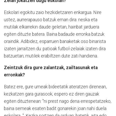
Zelan jokatzen dugu eskolan?
Eskolari egokitu zaio hezkidetzaren enkargua. Nire
ustez, aurrerapauso batzuk eman dira: neska eta
mutilak elkarrekin daude geletan, hainbat jarduera
egiten dituzte batera. Baina badaude erronka batzuk
oraindik. Adibidez, esparruen banaketak oso binarista
izaten jarraitzen du: patioak futbol-zelaiak izaten dira
batzuetan; mutilek erabiltzen dute zati handiena.
Zeintzuk dira gure zalantzak, zailtasunak eta
erronkak?
Batez ere, gure umeak bideetatik ateratzen direnean,
kezkatzen gara gurasook; espero ez diren gauzak
egiten dituztenean: "ni prest nago dena errespetatzeko,
baina semeak esaten badit gonarekin joan nahi duela
eskolara...". Kezka sortzen da orduan; batetik, aita edo