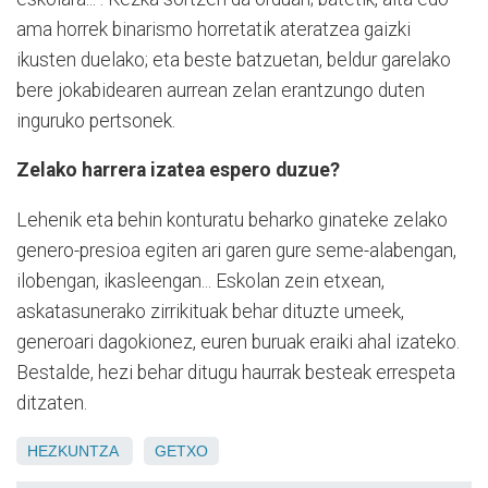
ama horrek binarismo horretatik ateratzea gaizki
ikusten duelako; eta beste batzuetan, beldur garelako
bere jokabidearen aurrean zelan erantzungo duten
inguruko pertsonek.
Zelako harrera izatea espero duzue?
Lehenik eta behin konturatu beharko ginateke zelako
genero-presioa egiten ari garen gure seme-alabengan,
ilobengan, ikasleengan... Eskolan zein etxean,
askatasunerako zirrikituak be­har dituzte umeek,
generoari dagokionez, euren buruak eraiki ahal izateko.
Bestalde, hezi behar ditugu haurrak besteak errespeta
ditzaten.
HEZKUNTZA
GETXO