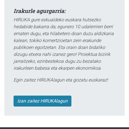
Irakurle agurgarria:
HIRUKA gure eskualdeko euskara hutsezko
hedabide bakarra da; egunero 10 udalerriren berri
ematen dugu, eta hilabetero doan duzu aldizkaria
kalean, tokiko komertzioetan zein erakunde
publikoen egoitzetan. Eta orain doan bidaliko
dizugu etxera nahi izanez gero! Proiektua bizirik
jarraitzeko, ezinbestekoa dugu zu bezalako
irakurleen babesa eta ekarpen ekonomikoa.
Egin zaitez HIRUKAlagun eta gozatu euskaraz!
Izan zaitez HIRUKAlagun