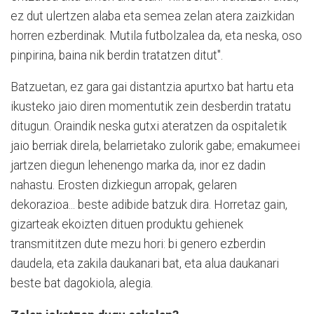
ez dut ulertzen alaba eta semea zelan atera zaizkidan
horren ezberdinak. Mutila futbolzalea da, eta neska, oso
pinpirina, baina nik berdin tratatzen ditut".
Batzuetan, ez gara gai distantzia apurtxo bat hartu eta
ikusteko jaio diren momentutik zein desberdin tratatu
ditugun. Oraindik neska gutxi ateratzen da ospitaletik
jaio berriak direla, belarrietako zulorik gabe; emakumeei
jartzen diegun lehenengo marka da, inor ez dadin
nahastu. Erosten dizkiegun arropak, gelaren
dekorazioa... beste adibide batzuk dira. Horretaz gain,
gizarteak ekoizten dituen produktu gehienek
transmititzen dute mezu hori: bi genero ezberdin
daudela, eta zakila daukanari bat, eta alua daukanari
beste bat dagokiola, alegia.