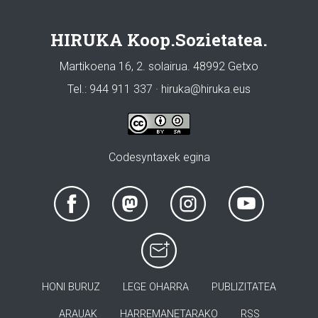
HIRUKA Koop.Sozietatea.
Martikoena 16, 2. solairua. 48992 Getxo
Tel.: 944 911 337 · hiruka@hiruka.eus
Codesyntaxek egina
HONI BURUZ
LEGE OHARRA
PUBLIZITATEA
ARAUAK
HARREMANETARAKO
RSS