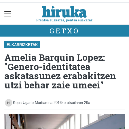
GETXO
ELKARRIZKETAK
Amelia Barquin Lopez:
"Genero-identitatea
askatasunez erabakitzen
utzi behar zaie umeei"
Kepa Ugarte Martiarena
2016ko otsailaren 29a