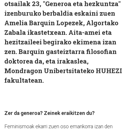
otsailak 23, "Generoa eta hezkuntza"
izenburuko berbaldia eskaini zuen
Amelia Barquin Lopezek, Algortako
Zabala ikastetxean. Aita-amei eta
hezitzaileei begirako ekimena izan
zen. Barquin gasteiztarra filosofian
doktorea da, eta irakaslea,
Mondragon Unibertsitateko HUHEZI
fakultatean.
Zer da generoa? Zeinek eraikitzen du?
Feminismoak ekarri zuen oso emankorra izan den