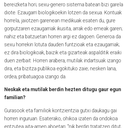
bereizketa hori; sexu-genero sistema batean bizi garela
diote. Ezaugarri biologikoekin lotzen da sexua. Kontuak
horrela, jaiotzen garenean medikuak esaten du, gure
gorputzaren ezaugarriak ikusita, arrak edo emeak garen;
nahiz eta batzuetan horren argi ez dagoen. Generoa da
sexu horrekin lotuta dauden funtzioak eta ezaugarriak;
ez dira biologikoak, baizik eta gizarteak aspalditik eraiki
duen zerbait. Horren arabera, mutilak indartsuak izango
dira, eta bizitza publikoa egokituko zaie; nesken lana,
ordea, pribatuagoa izango da.
Neskak eta mutilak berdin hezten ditugu gaur egun
familian?
Gurasook eta familiok kontzientzia gutxi daukagu gai
horren inguruan. Esaterako, ohikoa izaten da ondokoa
entzutea aita-amen ahoetan: "nik berdin tratatzen ditut,