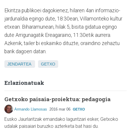
Ekintza publikoei dagokienez, hilaren 4an informazio-
jardunaldia egingo dute, 18:30ean, Villamonteko kultur
etxean. Biharamunean, hilak 5, bisita gidatua egingo
dute Arrigunagatik Ereagaraino, 11:30etik aurrera.
Azkenik, tailer bi eskainiko dituzte, oraindino zehaztu
barik dagoen datan.
JENDARTEA
GETXO
Erlazionatuak
Getxoko paisaia-proiektua: pedagogia
Armando Llamosas
2016 mar 06
GETXO
Eusko Jaurlaritzak emandako laguntzari esker, Getxoko
udalak paisaiari buruzko azterketa bat hasi du.