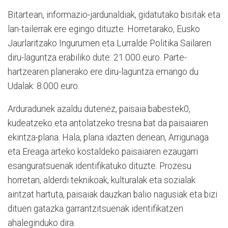
Bitartean, informazio-jardunaldiak, gidatutako bisitak eta
lan-tailerrak ere egingo dituzte. Horretarako, Eusko
Jaurlaritzako Ingurumen eta Lurralde Politika Sailaren
diru-laguntza erabiliko dute: 21.000 euro. Parte-
hartzearen planerako ere diru-laguntza emango du
Udalak: 8.000 euro.
Arduradunek azaldu dutenez, paisaia babestek0,
kudeatzeko eta antolatzeko tresna bat da paisaiaren
ekintza-plana. Hala, plana idazten denean, Arrigunaga
eta Ereaga arteko kostaldeko paisaiaren ezaugarri
esanguratsuenak identifikatuko dituzte. Prozesu
horretan, alderdi teknikoak, kulturalak eta sozialak
aintzat hartuta, paisaiak dauzkan balio nagusiak eta bizi
dituen gatazka garrantzitsuenak identifikatzen
ahaleginduko dira.