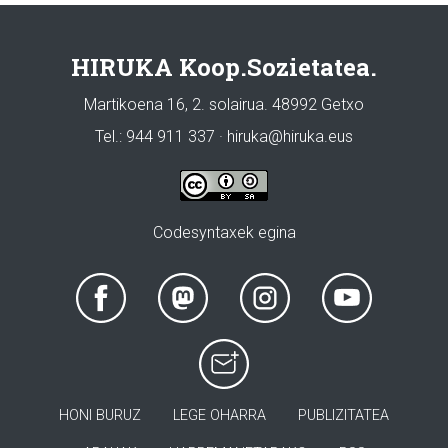
HIRUKA Koop.Sozietatea.
Martikoena 16, 2. solairua. 48992 Getxo
Tel.: 944 911 337 · hiruka@hiruka.eus
Codesyntaxek egina
HONI BURUZ
LEGE OHARRA
PUBLIZITATEA