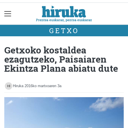
GETXO
Getxoko kostaldea
ezagutzeko, Paisaiaren
Ekintza Plana abiatu dute
Hiruka
2016ko martxoaren 3a