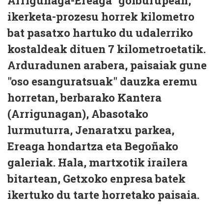
Arrigunaga-Ereaga" goiburupean,
ikerketa-prozesu horrek kilometro
bat pasatxo hartuko du udalerriko
kostaldeak dituen 7 kilometroetatik.
Arduradunen arabera, paisaiak gune
"oso esanguratsuak" dauzka eremu
horretan, berbarako Kantera
(Arrigunagan), Abasotako
lurmuturra, Jenaratxu parkea,
Ereaga hondartza eta Begoñako
galeriak. Hala, martxotik irailera
bitartean, Getxoko enpresa batek
ikertuko du tarte horretako paisaia.