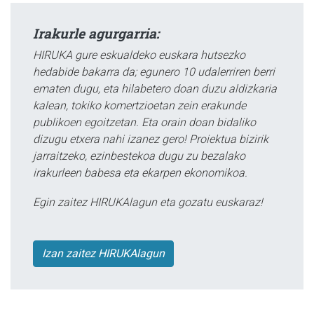
Irakurle agurgarria:
HIRUKA gure eskualdeko euskara hutsezko
hedabide bakarra da; egunero 10 udalerriren berri
ematen dugu, eta hilabetero doan duzu aldizkaria
kalean, tokiko komertzioetan zein erakunde
publikoen egoitzetan. Eta orain doan bidaliko
dizugu etxera nahi izanez gero! Proiektua bizirik
jarraitzeko, ezinbestekoa dugu zu bezalako
irakurleen babesa eta ekarpen ekonomikoa.
Egin zaitez HIRUKAlagun eta gozatu euskaraz!
Izan zaitez HIRUKAlagun