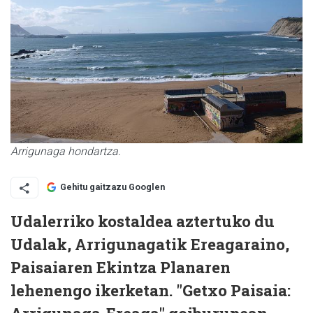
Arrigunaga hondartza.
Gehitu gaitzazu Googlen
Udalerriko kostaldea aztertuko du
Udalak, Arrigunagatik Ereagaraino,
Paisaiaren Ekintza Planaren
lehenengo ikerketan. "Getxo Paisaia: