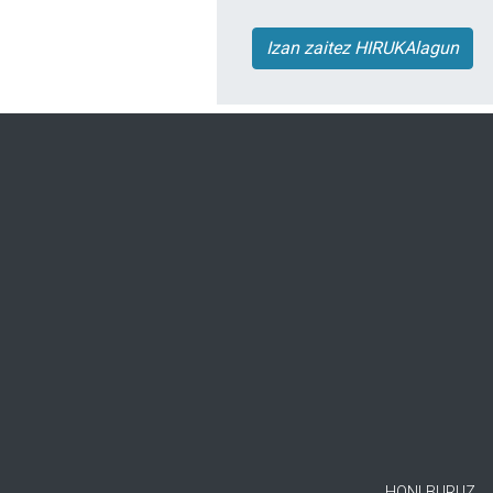
Izan zaitez HIRUKAlagun
HONI BURUZ