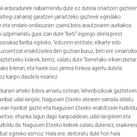
dal-arduradunek nabarmendu dute ez dutela onartzen gaztee
kaltegi zaharra) garatzen jarraitzeko gazteek egindako
 eta ondare-ondasunen izaera bera arautzearen aurkakoa
ek azpimarratu gura izan dute "beti" egongo direla prest
sonakaz berba egiteko, "edozein entitate, elkarte edo
zoentzat eraikitzailea den guztiari buruz, beti ere oinarrizko
ztetxeko kideek, berriz, salatu dute "benetako elkarrizketar
ko bileran, eta haiek oso jarrera trinkoa agertu dutela
egez kanpo daudela esanez.
karien arteko bilera amaitu ostean, lehenbizikoak gaztetxer
ainbat udal-langile, Nagusien Etxeko atearen sarraila aldatu
artean hainbat gazte eta Nagusien Etxeko erabiltzaile hurbildu
raintxe, ehunka lagun dago kanpoaldean, udal-langileen eta
hurbildu da. Nagusien Etxeko kideek salatu dutenez, eraikiner
 bat egiteko asmoz. Hala ere, deitoratu dute hori hala