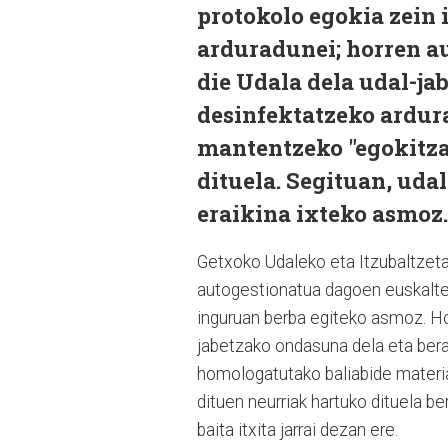
protokolo egokia zein 
arduradunei; horren a
die Udala dela udal-j
desinfektatzeko ardura
mantentzeko "egokitza
dituela. Segituan, uda
eraikina ixteko asmoz.
Getxoko Udaleko eta Itzubaltzeta
autogestionatua dagoen euskalte
inguruan berba egiteko asmoz. Horr
jabetzako ondasuna dela eta berar
homologatutako baliabide material
dituen neurriak hartuko dituela ber
baita itxita jarrai dezan ere.