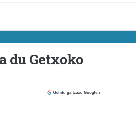
ura du Getxoko
Gehitu gaitzazu Googlen