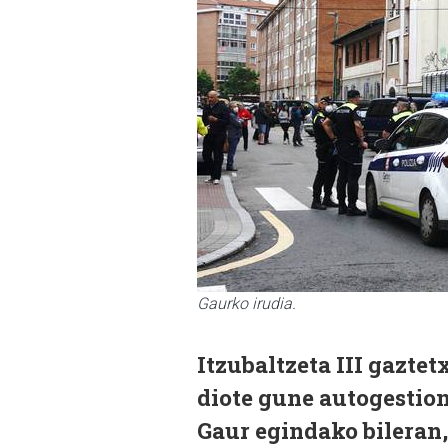
Gaurko irudia.
Itzubaltzeta III gazt
diote gune autogestion
Gaur egindako bileran,