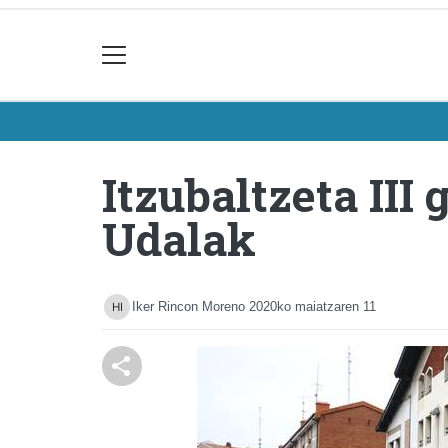
Itzubaltzeta III
Udalak
Iker Rincon Moreno
2020ko maiatzaren 11