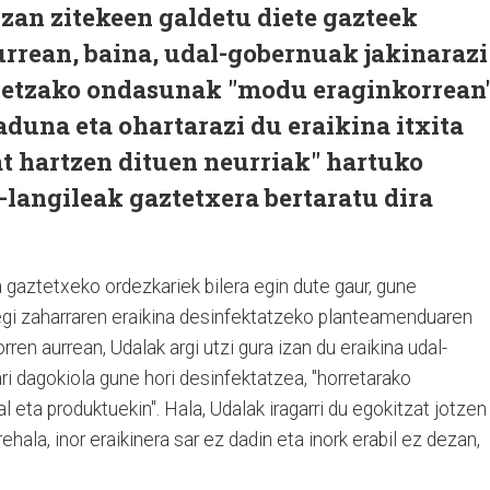
izan zitekeen galdetu diete gazteek
urrean, baina, udal-gobernuak jakinarazi
abetzako ondasunak "modu eraginkorrean
duna eta ohartarazi du eraikina itxita
t hartzen dituen neurriak" hartuko
l-langileak gaztetxera bertaratu dira
 gaztetxeko ordezkariek bilera egin dute gaur, gune
gi zaharraren eraikina desinfektatzeko planteamenduaren
en aurrean, Udalak argi utzi gura izan du eraikina udal-
i dagokiola gune hori desinfektatzea, "horretarako
 eta produktuekin". Hala, Udalak iragarri du egokitzat jotzen
ehala, inor eraikinera sar ez dadin eta inork erabil ez dezan,