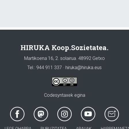
HIRUKA Koop.Sozietatea.
Martikoena 16, 2. solairua. 48992 Getxo
Tel.: 944 911 337 · hiruka@hiruka.eus
Codesyntaxek egina
LEGE OHARRA
PUBLIZITATEA
ARAUAK
HARREMANET