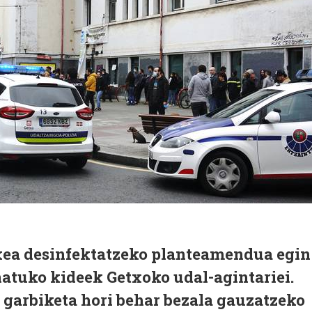
etxea desinfektatzeko planteamendua egin
atuko kideek Getxoko udal-agintariei.
 garbiketa hori behar bezala gauzatzeko