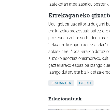
izatekotan atea zabaldu besterik 
Errekaganeko gizart
Udal-gobernuak aitortu du garai b
eraikitzeko prozesuak, batez ere 
prozesuan zehar sortu diren arazo
"lekuaren kokapen bereziarekin" d
solaskideei: "Udal-eraikin dotazi
auzoko asoziazionismorako, kultura
gazteriarako espazioa izango due
izango duten, eta bizikidetza-ere
JENDARTEA
GETXO
Erlazionatuak