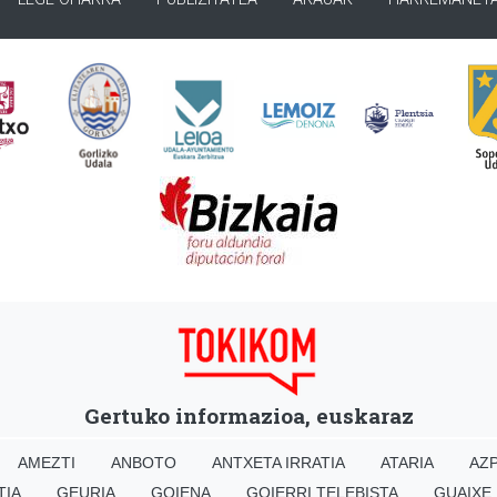
Gertuko informazioa, euskaraz
AMEZTI
ANBOTO
ANTXETA IRRATIA
ATARIA
AZP
TIA
GEURIA
GOIENA
GOIERRI TELEBISTA
GUAIXE