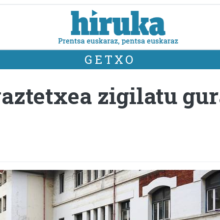
GETXO
 gaztetxea zigilatu g