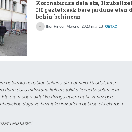
Koronabirusa dela eta, Itzubaltze
III gaztetxeak bere jarduna eten 
behin-behinean
Iker Rincon Moreno
2020 mar 13
GETXO
a hutsezko hedabide bakarra da; egunero 10 udalerriren
ero doan duzu aldizkaria kalean, tokiko komertzioetan zein
 Eta orain doan bidaliko dizugu etxera nahi izanez gero!
ezinbestekoa dugu zu bezalako irakurleen babesa eta ekarpen
ozatu euskaraz!