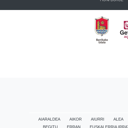
AIARALDEA
AIKOR
AIURRI
ALEA
BEGITU
ERRAN
EUSKALERRIA IRRA