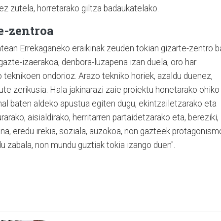
ez zutela, horretarako giltza badaukatelako.
e-zentroa
atean Errekaganeko eraikinak zeuden tokian gizarte-zentro b
gazte-izaerakoa, denbora-luzapena izan duela, oro har
 teknikoen ondorioz. Arazo tekniko horiek, azaldu duenez,
ute zerikusia. Hala jakinarazi zaie proiektu honetarako ohiko
onal baten aldeko apustua egiten dugu, ekintzailetzarako eta
rako, aisialdirako, herritarren partaidetzarako eta, bereziki,
na, eredu irekia, soziala, auzokoa, non gazteek protagonism
du zabala, non mundu guztiak tokia izango duen".