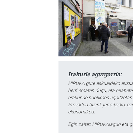
Irakurle agurgarria:
HIRUKA gure eskualdeko euskar
berri ematen dugu, eta hilabet
erakunde publikoen egoitzetan.
Proiektua bizirik jarraitzeko, 
ekonomikoa.
Egin zaitez HIRUKAlagun eta g