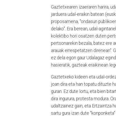
Gaztetxearen izaeraren harira, u
jarduera udal-eraikin batean (eus
proposamena, "ondasun publikoen
delako". Era berean, udal-agintari
kolektibo hori osatzen duten pert
pertsonarekin bezala, batez ere au
arauak errespetatzen direnean". Ga
ez dela egon gaur Udalagaz eginda
hasieratik, gazteak eraikinean l
Gaztetxeko kideen eta udal-ordez
joan dira eta han topatu dituzte h
guran. Ez dute lortu, eta bien bit
dira ingurura, protesta modura. O
udaltzainez gain, eta Ertzaintza 
sartu gura izan dute "konponketa"