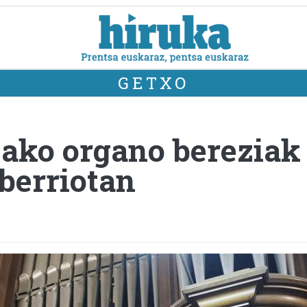
GETXO
zako organo bereziak
berriotan