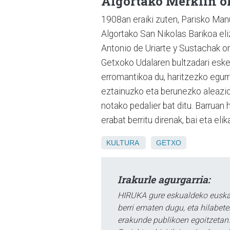
Algortako Merklin o
1908an eraiki zuten, Parisko Man
Algortako San Nikolas Barikoa el
Antonio de Uriarte y Sustachak or
Getxoko Udalaren bultzadari eske
erromantikoa du, haritzezko egurr
eztainuzko eta berunezko aleazioa
notako pedalier bat ditu. Barruan 
erabat berritu direnak, bai eta elik
KULTURA
GETXO
Irakurle agurgarria:
HIRUKA gure eskualdeko euskar
berri ematen dugu, eta hilabet
erakunde publikoen egoitzetan.