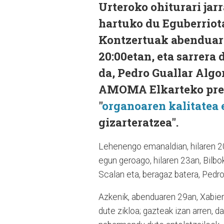
Urteroko ohiturari jar
hartuko du Eguberriot
Kontzertuak abenduare
20:00etan, eta sarrera
da, Pedro Guallar Alg
AMOMA Elkarteko presi
"
organoaren kalitatea 
gizarteratzea".
Lehenengo emanaldian, hilaren 20
egun geroago, hilaren 23an, Bilbo
Scalan eta, beragaz batera, Pedro
Azkenik, abenduaren 29an, Xabier 
dute zikloa; gazteak izan arren, d