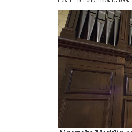
nabarmendu dute antolatzaileek.